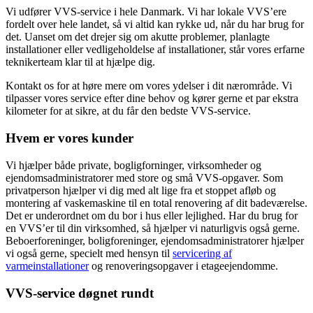
Vi udfører VVS-service i hele Danmark. Vi har lokale VVS’ere
fordelt over hele landet, så vi altid kan rykke ud, når du har brug for
det. Uanset om det drejer sig om akutte problemer, planlagte
installationer eller vedligeholdelse af installationer, står vores erfarne
teknikerteam klar til at hjælpe dig.
Kontakt os for at høre mere om vores ydelser i dit nærområde. Vi
tilpasser vores service efter dine behov og kører gerne et par ekstra
kilometer for at sikre, at du får den bedste VVS-service.
Hvem er vores kunder
Vi hjælper både private, bogligforninger, virksomheder og
ejendomsadministratorer med store og små VVS-opgaver. Som
privatperson hjælper vi dig med alt lige fra et stoppet afløb og
montering af vaskemaskine til en total renovering af dit badeværelse.
Det er underordnet om du bor i hus eller lejlighed. Har du brug for
en VVS’er til din virksomhed, så hjælper vi naturligvis også gerne.
Beboerforeninger, boligforeninger, ejendomsadministratorer hjælper
vi også gerne, specielt med hensyn til
servicering af
varmeinstallationer
og renoveringsopgaver i etageejendomme.
VVS-service døgnet rundt