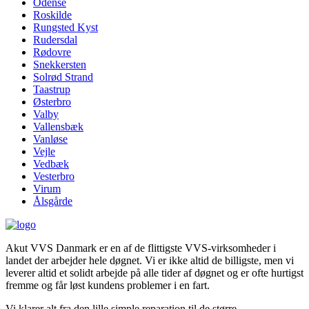
Odense
Roskilde
Rungsted Kyst
Rudersdal
Rødovre
Snekkersten
Solrød Strand
Taastrup
Østerbro
Valby
Vallensbæk
Vanløse
Vejle
Vedbæk
Vesterbro
Virum
Ålsgårde
Akut VVS Danmark er en af de flittigste VVS-virksomheder i
landet der arbejder hele døgnet. Vi er ikke altid de billigste, men vi
leverer altid et solidt arbejde på alle tider af døgnet og er ofte hurtigst
fremme og får løst kundens problemer i en fart.
Vi klarer alt fra den lille simple reparation til de større