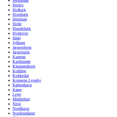
Helsingør
Herlev
Holbæk
Hornbæk
Helsinge
Holte
Humlebæk
Hvidovre
Ishøj
Jyllinge
Jægersborg
Jægerspris
Kastrup
Karlslunde
Klampenborg
Kolding
Kokkedal
Kongens Lyngby
København
Køge
Lejre
Middelfart
Nivå
Nordhavn
Nordsjælland