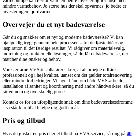
varmepumpe kan derfor være en bedre investering for huse med
mindre varmebehov. Jo større hus der skal opvarmes, jo bedre er
investeringen i jordvarme.
Overvejer du et nyt badeværelse
Går du og snakker om et nyt og moderne badeværelse? Vi kan
hjælpe dig trygt gennem hele processen – fra de første idéer og
inspiration til det færdige resultat. Vi rådgiver om materialevalg,
indretning og funktionelle løsninger, så du får et badeværelse, der
matcher dine ønsker og behov.
Vores erfarne VVS-installatører sikrer, at alt arbejde udføres
professionelt og i høj kvalitet, uanset om det gælder totalrenovering
eller mindre forbedringer. Vi tager hånd om både VVS-arbejde,
installation af sanitet og koordinering med andre håndværkere, så du
får en nem og overskuelig proces.
Kontakt os for en uforpligtende snak om dine badeværelsesdrømme
– vi står klar til at hjælpe dig godt i mål.
Pris og tilbud
Hvis du ønsker en pris eller et tilbud på VVS-service, så ring på
40