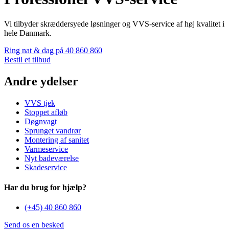
Vi tilbyder skræddersyede løsninger og VVS-service af høj kvalitet i
hele Danmark.
Ring nat & dag på 40 860 860
Bestil et tilbud
Andre ydelser
VVS tjek
Stoppet afløb
Døgnvagt
Sprunget vandrør
Montering af sanitet
Varmeservice
Nyt badeværelse
Skadeservice
Har du brug for hjælp?
(+45) 40 860 860
Send os en besked