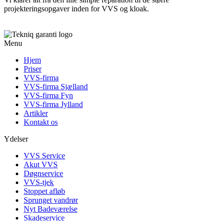
projekteringsopgaver inden for VVS og kloak.
Menu
Hjem
Priser
VVS-firma
VVS-firma Sjælland
VVS-firma Fyn
VVS-firma Jylland
Artikler
Kontakt os
Ydelser
VVS Service
Akut VVS
Døgnservice
VVS-tjek
Stoppet afløb
Sprunget vandrør
Nyt Badeværelse
Skadeservice