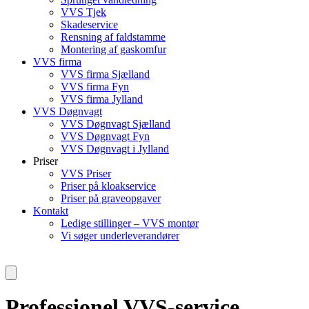
VVS Tjek
Skadeservice
Rensning af faldstamme
Montering af gaskomfur
VVS firma
VVS firma Sjælland
VVS firma Fyn
VVS firma Jylland
VVS Døgnvagt
VVS Døgnvagt Sjælland
VVS Døgnvagt Fyn
VVS Døgnvagt i Jylland
Priser
VVS Priser
Priser på kloakservice
Priser på graveopgaver
Kontakt
Ledige stillinger – VVS montør
Vi søger underleverandører
Professionel VVS-service