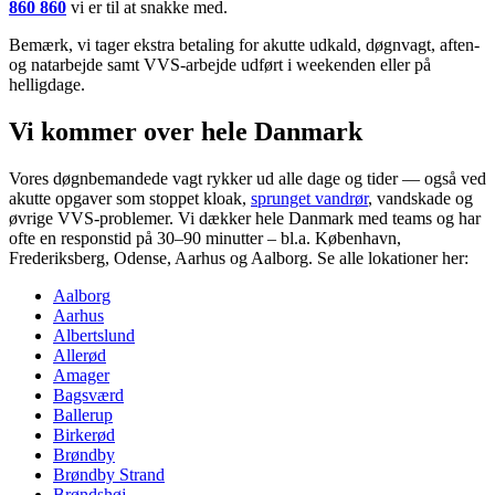
860 860
vi er til at snakke med.
Bemærk, vi tager ekstra betaling for akutte udkald, døgnvagt, aften-
og natarbejde samt VVS-arbejde udført i weekenden eller på
helligdage.
Vi kommer over hele Danmark
Vores døgnbemandede vagt rykker ud alle dage og tider — også ved
akutte opgaver som stoppet kloak,
sprunget vandrør
, vandskade og
øvrige VVS-problemer. Vi dækker hele Danmark med teams og har
ofte en responstid på 30–90 minutter – bl.a. København,
Frederiksberg, Odense, Aarhus og Aalborg. Se alle lokationer her:
Aalborg
Aarhus
Albertslund
Allerød
Amager
Bagsværd
Ballerup
Birkerød
Brøndby
Brøndby Strand
Brøndshøj