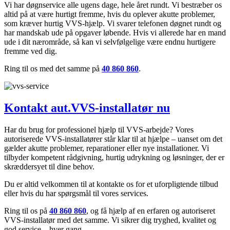
Vi har døgnservice alle ugens dage, hele året rundt. Vi bestræber os
altid på at være hurtigt fremme, hvis du oplever akutte problemer,
som kræver hurtig VVS-hjælp. Vi svarer telefonen døgnet rundt og
har mandskab ude på opgaver løbende. Hvis vi allerede har en mand
ude i dit nærområde, så kan vi selvfølgelige være endnu hurtigere
fremme ved dig.
Ring til os med det samme på
40 860 860
.
Kontakt aut.VVS-installatør nu
Har du brug for professionel hjælp til VVS-arbejde? Vores
autoriserede VVS-installatører står klar til at hjælpe – uanset om det
gælder akutte problemer, reparationer eller nye installationer. Vi
tilbyder kompetent rådgivning, hurtig udrykning og løsninger, der er
skræddersyet til dine behov.
Du er altid velkommen til at kontakte os for et uforpligtende tilbud
eller hvis du har spørgsmål til vores services.
Ring til os på
40 860 860
, og få hjælp af en erfaren og autoriseret
VVS-installatør med det samme. Vi sikrer dig tryghed, kvalitet og
god service – hver gang.