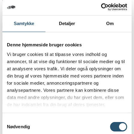
Adresse
*
Postnummer
*
Samtykke
Detaljer
Om
By
*
E-mail
*
Denne hjemmeside bruger cookies
Vi bruger cookies til at tilpasse vores indhold og
Telefon
*
annoncer, til at vise dig funktioner til sociale medier og til
Besked
*
at analysere vores trafik. Vi deler også oplysninger om
din brug af vores hjemmeside med vores partnere inden
for sociale medier, annonceringspartnere og
Tilføj billeder eller tegninger
analysepartnere. Vores partnere kan kombinere disse
data med andre oplysninger, du har givet dem, eller som
de har indsamlet fra din brug af deres tjenester.
Maximum file size: 1 GB
Ja tak, kontakt mig nu
Samtykkevalg
Hvad kan du gøre for at spare på
Nødvendig