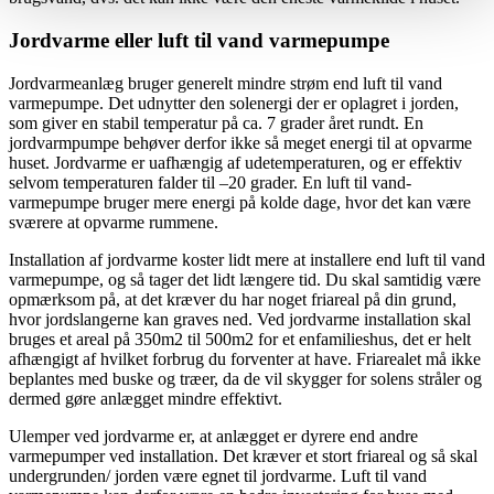
Jordvarme eller luft til vand varmepumpe
Jordvarmeanlæg bruger generelt mindre strøm end luft til vand
varmepumpe. Det udnytter den solenergi der er oplagret i jorden,
som giver en stabil temperatur på ca. 7 grader året rundt. En
jordvarmpumpe behøver derfor ikke så meget energi til at opvarme
huset. Jordvarme er uafhængig af udetemperaturen, og er effektiv
selvom temperaturen falder til –20 grader. En luft til vand-
varmepumpe bruger mere energi på kolde dage, hvor det kan være
sværere at opvarme rummene.
Installation af jordvarme koster lidt mere at installere end luft til vand
varmepumpe, og så tager det lidt længere tid. Du skal samtidig være
opmærksom på, at det kræver du har noget friareal på din grund,
hvor jordslangerne kan graves ned. Ved jordvarme installation skal
bruges et areal på 350m2 til 500m2 for et enfamilieshus, det er helt
afhængigt af hvilket forbrug du forventer at have. Friarealet må ikke
beplantes med buske og træer, da de vil skygger for solens stråler og
dermed gøre anlægget mindre effektivt.
Ulemper ved jordvarme er, at anlægget er dyrere end andre
varmepumper ved installation. Det kræver et stort friareal og så skal
undergrunden/ jorden være egnet til jordvarme. Luft til vand