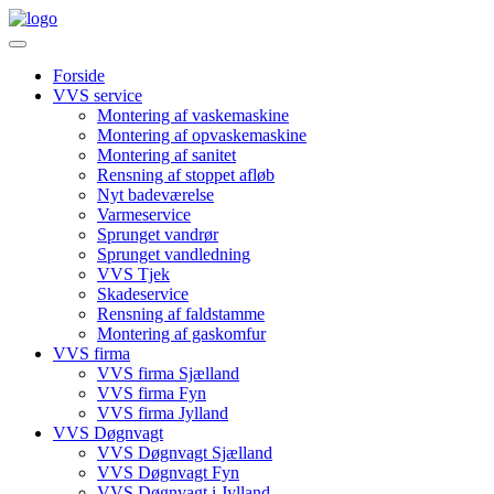
Videre
til
indhold
Forside
VVS service
Montering af vaskemaskine
Montering af opvaskemaskine
Montering af sanitet
Rensning af stoppet afløb
Nyt badeværelse
Varmeservice
Sprunget vandrør
Sprunget vandledning
VVS Tjek
Skadeservice
Rensning af faldstamme
Montering af gaskomfur
VVS firma
VVS firma Sjælland
VVS firma Fyn
VVS firma Jylland
VVS Døgnvagt
VVS Døgnvagt Sjælland
VVS Døgnvagt Fyn
VVS Døgnvagt i Jylland