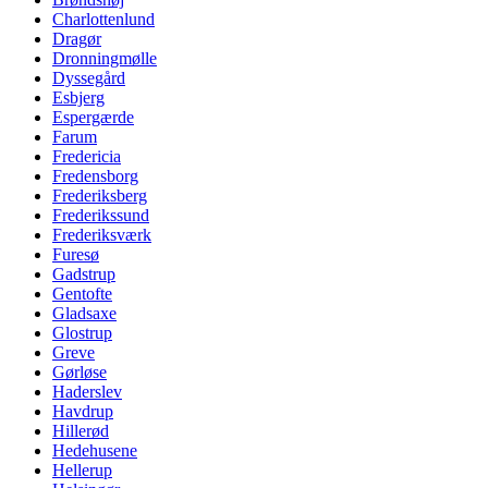
Charlottenlund
Dragør
Dronningmølle
Dyssegård
Esbjerg
Espergærde
Farum
Fredericia
Fredensborg
Frederiksberg
Frederikssund
Frederiksværk
Furesø
Gadstrup
Gentofte
Gladsaxe
Glostrup
Greve
Gørløse
Haderslev
Havdrup
Hillerød
Hedehusene
Hellerup