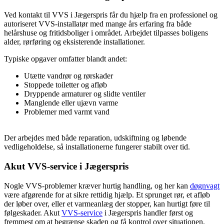
Ved kontakt til VVS i Jægerspris får du hjælp fra en professionel og
autoriseret VVS-installatør med mange års erfaring fra både
helårshuse og fritidsboliger i området. Arbejdet tilpasses boligens
alder, rørføring og eksisterende installationer.
Typiske opgaver omfatter blandt andet:
Utætte vandrør og rørskader
Stoppede toiletter og afløb
Dryppende armaturer og slidte ventiler
Manglende eller ujævn varme
Problemer med varmt vand
Der arbejdes med både reparation, udskiftning og løbende
vedligeholdelse, så installationerne fungerer stabilt over tid.
Akut VVS-service i Jægerspris
Nogle VVS-problemer kræver hurtig handling, og her kan
døgnvagt
være afgørende for at sikre rettidig hjælp. Et sprunget rør, et afløb
der løber over, eller et varmeanlæg der stopper, kan hurtigt føre til
følgeskader. Akut
VVS-service
i Jægerspris handler først og
fremmest om at begrænse skaden og få kontrol over situationen.