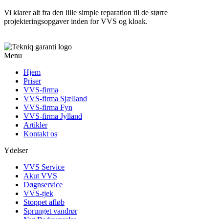
Vi klarer alt fra den lille simple reparation til de større
projekteringsopgaver inden for VVS og kloak.
Menu
Hjem
Priser
VVS-firma
VVS-firma Sjælland
VVS-firma Fyn
VVS-firma Jylland
Artikler
Kontakt os
Ydelser
VVS Service
Akut VVS
Døgnservice
VVS-tjek
Stoppet afløb
Sprunget vandrør