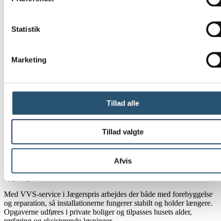
Besked
*
Statistik
Tilføj billeder eller tegninger
Marketing
Maximum file size: 1 GB
Ja tak, kontakt mig nu
Tillad alle
VVS-opgaver i Jægerspris – fra eftersyn
til reparation
Tillad valgte
Mange problemer med vand, varme og afløb opstår gradvist. Det
kan begynde med et afløb, der tømmes langsommere, en radiator der
varmer ujævnt, eller en vandhane der drypper. Når sådanne tegn
Afvis
overses, kan de føre til større skader på både installationer og
bygning.
Med VVS-service i Jægerspris arbejdes der både med forebyggelse
og reparation, så installationerne fungerer stabilt og holder længere.
Opgaverne udføres i private boliger og tilpasses husets alder,
rørføring og eksisterende løsninger.