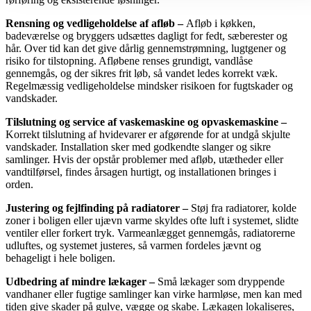
Rensning og vedligeholdelse af afløb –
Afløb i køkken,
badeværelse og bryggers udsættes dagligt for fedt, sæberester og
hår. Over tid kan det give dårlig gennemstrømning, lugtgener og
risiko for tilstopning. Afløbene renses grundigt, vandlåse
gennemgås, og der sikres frit løb, så vandet ledes korrekt væk.
Regelmæssig vedligeholdelse mindsker risikoen for fugtskader og
vandskader.
Tilslutning og service af vaskemaskine og opvaskemaskine –
Korrekt tilslutning af hvidevarer er afgørende for at undgå skjulte
vandskader. Installation sker med godkendte slanger og sikre
samlinger. Hvis der opstår problemer med afløb, utætheder eller
vandtilførsel, findes årsagen hurtigt, og installationen bringes i
orden.
Justering og fejlfinding på radiatorer –
Støj fra radiatorer, kolde
zoner i boligen eller ujævn varme skyldes ofte luft i systemet, slidte
ventiler eller forkert tryk. Varmeanlægget gennemgås, radiatorerne
udluftes, og systemet justeres, så varmen fordeles jævnt og
behageligt i hele boligen.
Udbedring af mindre lækager –
Små lækager som dryppende
vandhaner eller fugtige samlinger kan virke harmløse, men kan med
tiden give skader på gulve, vægge og skabe. Lækagen lokaliseres,