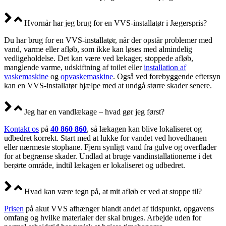
Hvornår har jeg brug for en VVS-installatør i Jægerspris?
Du har brug for en VVS-installatør, når der opstår problemer med
vand, varme eller afløb, som ikke kan løses med almindelig
vedligeholdelse. Det kan være ved lækager, stoppede afløb,
manglende varme, udskiftning af toilet eller
installation af
vaskemaskine
og
opvaskemaskine
. Også ved forebyggende eftersyn
kan en VVS-installatør hjælpe med at undgå større skader senere.
Jeg har en vandlækage – hvad gør jeg først?
Kontakt os
på
40 860 860
, så lækagen kan blive lokaliseret og
udbedret korrekt. Start med at lukke for vandet ved hovedhanen
eller nærmeste stophane. Fjern synligt vand fra gulve og overflader
for at begrænse skader. Undlad at bruge vandinstallationerne i det
berørte område, indtil lækagen er lokaliseret og udbedret.
Hvad kan være tegn på, at mit afløb er ved at stoppe til?
Prisen
på akut VVS afhænger blandt andet af tidspunkt, opgavens
omfang og hvilke materialer der skal bruges. Arbejde uden for