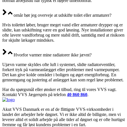
normal arbejdstid har typisk et højere timehonorar.
ornår bør jeg overveje at udskifte toilet eller armaturer?
Hvis toilettet løber, bruger meget vand eller armaturer drypper og er
slidte, kan udskiftning være en god løsning. Nye installationer giver
ofte lavere vandforbrug og mere stabil drift, samtidig med at risikoen
for skjulte lækager mindskes.
Hvorfor varmer mine radiatorer ikke jævnt?
Ujævn varme skyldes ofte luft i systemet, slidte radiatorventiler,
forkert tryk på varmeanlægget eller problemer med varmepumper.
Det kan give kolde områder i boligen og øget energiforbrug. En
gennemgang og justering af anlægget kan som regel løse problemet.
Har du spørgsmål eller ønsker et tilbud, ring til vores VVS vagt.
Kontakt VVS Jægerspris på telefon
40 860 860
.
Akut VVS Danmark er en af de flittigste VVS-virksomheder i
landet der arbejder hele døgnet. Vi er ikke altid de billigste, men vi
leverer altid et solidt arbejde på alle tider af døgnet og er ofte hurtigst
fremme og får løst kundens problemer i en fart.