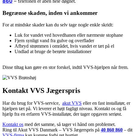
860
– t
elefonen er åben hele døgnet.
Begrænse skaden, inden vi ankommer
For at mindske skader kan du selv tage nogle enkle skridt:
Luk for vandet ved hovedhanen eller nærmeste stophane
Fjern synligt vand fra gulve og overflader
Afbryd strømmen i området, hvis vandet er tæt på el
Undlad at bruge de berørte installationer
Disse tiltag kan gøre en stor forskel, indtil VVS-hjælpen når frem.
Kontakt VVS Jægerspris
Har du brug for VVS-service,
akut VVS
eller en fast installatør, er
hjælpen tæt på. Vi leverer et højt fagligt niveau. Kontakt os og få
hjælp fra en erfaren VVS-installatør, der tager opgaven seriøst.
Kontakt os
med det samme, så tager vi hånd om problemet.
Ring til Akut VVS Danmark – VVS Jægerspris på
40 860 860
– dit
VVS-firma
kan komme forbi ret hurtigt.