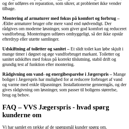
og der udføres en reparation, som sikrer, at problemet ikke vender
tilbage.
Montering af armaturer med fokus på komfort og forbrug –
Ældre armaturer bruger ofte mere vand end nødvendigt. Der
rådgives om moderne løsninger, som giver god komfort og reduceret
vandforbrug. Monteringen udføres omhyggeligt, så der ikke opstår
efterdryp eller utætte samlinger.
Udskiftning af toiletter og sanitet –
Et slidt toilet kan løbe skjult i
mange timer i døgnet og øge vandforbruget markant. Toiletter og
sanitet udskiftes med fokus på korrekt tilslutning, stabil drift og
grundig test af funktion efter montering.
Rådgivning om vand- og energibesparelse i Jægerspris –
Mange
boliger i Jægerspris har mulighed for at reducere forbruget af vand
og varme med enkle tilpasninger. Installationerne gennemgås, og der
gives rådgivning om løsninger, som passer til boligens størrelse,
brug og behov.
FAQ – VVS Jægerspris - hvad spørg
kunderne om
Vi har samlet en række af de spørgsmål kunder spørg om.