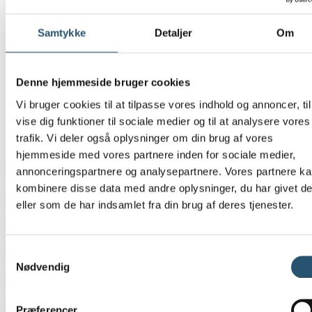
Samtykke
Detaljer
Om
Du er altid velkommen til at ringe til os 24 timer i døgnet, hvis du
har spørgsmål eller brug for hjælp – vi har VVS-autorisation og
Denne hjemmeside bruger cookies
VVS døgnvagt
i hele Danmark.
Vi bruger cookies til at tilpasse vores indhold og annoncer, til
Vælg
*
vise dig funktioner til sociale medier og til at analysere vores
Privat
trafik. Vi deler også oplysninger om din brug af vores
Erhverv
hjemmeside med vores partnere inden for sociale medier,
CVR-Nummer
annonceringspartnere og analysepartnere. Vores partnere k
Adresse
*
kombinere disse data med andre oplysninger, du har givet d
eller som de har indsamlet fra din brug af deres tjenester.
Postnummer
*
By
*
Samtykkevalg
E-mail
*
Nødvendig
Telefon
*
Præferencer