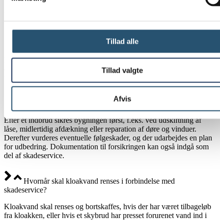
Husk at dokumentere skaden med billeder eller video, og flyt
genstande væk fra gulvet, så du minimerer følgeskaderne.
Hvad gør jeg som det første ved en vandskade?
Tillad alle
Er der opstået en rørsprængning i huset, bør vandtilførslen lukkes,
hvis det er muligt. Ved vandskader udefra skal du kontakte os med
det samme. Det er vigtigt at reagere hurtigt, da fugt hurtigt breder sig
Tillad valgte
til gulve, vægge og installationer.
Afvis
Hvordan foregår skadeservice efter indbrud?
Efter et indbrud sikres bygningen først, f.eks. ved udskiftning af
låse, midlertidig afdækning eller reparation af døre og vinduer.
Derefter vurderes eventuelle følgeskader, og der udarbejdes en plan
for udbedring. Dokumentation til forsikringen kan også indgå som
del af skadeservice.
Hvornår skal kloakvand renses i forbindelse med
skadeservice?
Kloakvand skal renses og bortskaffes, hvis der har været tilbageløb
fra kloakken, eller hvis et skybrud har presset forurenet vand ind i