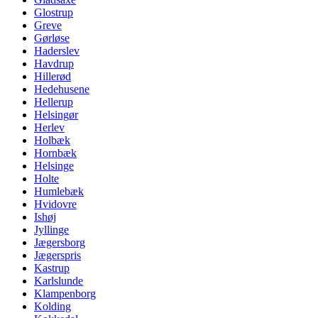
Glostrup
Greve
Gørløse
Haderslev
Havdrup
Hillerød
Hedehusene
Hellerup
Helsingør
Herlev
Holbæk
Hornbæk
Helsinge
Holte
Humlebæk
Hvidovre
Ishøj
Jyllinge
Jægersborg
Jægerspris
Kastrup
Karlslunde
Klampenborg
Kolding