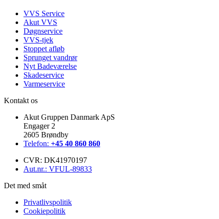
VVS Service
Akut VVS
Døgnservice
VVS-tjek
Stoppet afløb
Sprunget vandrør
Nyt Badeværelse
Skadeservice
Varmeservice
Kontakt os
Akut Gruppen Danmark ApS
Engager 2
2605 Brøndby
Telefon:
+45 40 860 860
CVR: DK41970197
Aut.nr.: VFUL-89833
Det med småt
Privatlivspolitik
Cookiepolitik