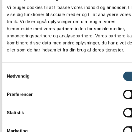
hurtig indsats, klar plan og en løsning, der får dig videre med mindst
muligt besvær.
Vi bruger cookies til at tilpasse vores indhold og annoncer, til
vise dig funktioner til sociale medier og til at analysere vores
Står du med vandskade, vandskader, vand i kælderen,
kloaktilbageløb, vand op af gulvafløb eller en indbrudsskade, er det
trafik. Vi deler også oplysninger om din brug af vores
en god idé at reagere tidligt. Jo før skaden bliver stoppet, og
hjemmeside med vores partnere inden for sociale medier,
udtørringen kommer i gang, jo mindre bliver det efterfølgende
annonceringspartnere og analysepartnere. Vores partnere k
arbejde ofte.
kombinere disse data med andre oplysninger, du har givet d
FAQ - Skadeservice - Spørgsmål fra vore
eller som de har indsamlet fra din brug af deres tjenester.
kunder
Samtykkevalg
Her har vi samlet nogle af de spørgsmål vi ofte møder fra kunder i
forbindelse med skadeservice.
Nødvendig
Jeg har fået en vandskade i min kælder, hvem skal jeg
Præferencer
kontakte?
Ved vandskade i kælderen skal du først kontakte en Akut VVS
Danmark, så lækagen kan stoppes hurtigt og skaden begrænses.
Statistik
Hvis vandet kommer fra gulvafløb eller toilet, kan årsagen være
kloaktilbageløb.
Marketing