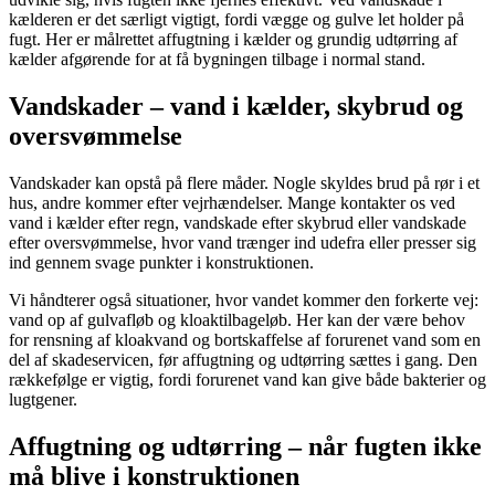
kælderen er det særligt vigtigt, fordi vægge og gulve let holder på
fugt. Her er målrettet affugtning i kælder og grundig udtørring af
kælder afgørende for at få bygningen tilbage i normal stand.
Vandskader – vand i kælder, skybrud og
oversvømmelse
Vandskader kan opstå på flere måder. Nogle skyldes brud på rør i et
hus, andre kommer efter vejrhændelser. Mange kontakter os ved
vand i kælder efter regn, vandskade efter skybrud eller vandskade
efter oversvømmelse, hvor vand trænger ind udefra eller presser sig
ind gennem svage punkter i konstruktionen.
Vi håndterer også situationer, hvor vandet kommer den forkerte vej:
vand op af gulvafløb og kloaktilbageløb. Her kan der være behov
for rensning af kloakvand og bortskaffelse af forurenet vand som en
del af skadeservicen, før affugtning og udtørring sættes i gang. Den
rækkefølge er vigtig, fordi forurenet vand kan give både bakterier og
lugtgener.
Affugtning og udtørring – når fugten ikke
må blive i konstruktionen