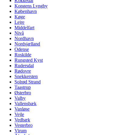
Kokkedal
Kongens Lyngby
København
Køge
Lejre
Middelfart
Nivå
Nordhavn
Nordsjælland
Odense
Roskilde
Rungsted Kyst
Rudersdal
Rødovre
Snekkersten
Solrød Strand
Taastrup
Østerbro
Valby
Vallensbæk
Vanløse
Vejle
Vedbæk
Vesterbro
Virum