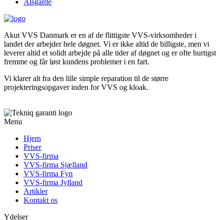
Ålsgårde
Akut VVS Danmark er en af de flittigste VVS-virksomheder i
landet der arbejder hele døgnet. Vi er ikke altid de billigste, men vi
leverer altid et solidt arbejde på alle tider af døgnet og er ofte hurtigst
fremme og får løst kundens problemer i en fart.
Vi klarer alt fra den lille simple reparation til de større
projekteringsopgaver inden for VVS og kloak.
Menu
Hjem
Priser
VVS-firma
VVS-firma Sjælland
VVS-firma Fyn
VVS-firma Jylland
Artikler
Kontakt os
Ydelser