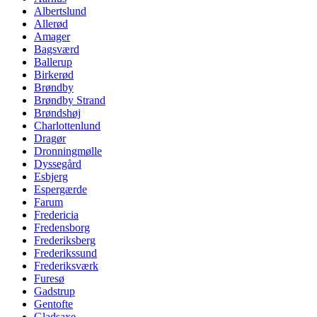
Albertslund
Allerød
Amager
Bagsværd
Ballerup
Birkerød
Brøndby
Brøndby Strand
Brøndshøj
Charlottenlund
Dragør
Dronningmølle
Dyssegård
Esbjerg
Espergærde
Farum
Fredericia
Fredensborg
Frederiksberg
Frederikssund
Frederiksværk
Furesø
Gadstrup
Gentofte
Gladsaxe