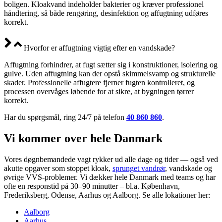
boligen. Kloakvand indeholder bakterier og kræver professionel
håndtering, så både rengøring, desinfektion og affugtning udføres
korrekt.
Hvorfor er affugtning vigtig efter en vandskade?
Affugtning forhindrer, at fugt sætter sig i konstruktioner, isolering og
gulve. Uden affugtning kan der opstå skimmelsvamp og strukturelle
skader. Professionelle affugtere fjerner fugten kontrolleret, og
processen overvåges løbende for at sikre, at bygningen tørrer
korrekt.
Har du spørgsmål, ring 24/7 på telefon
40 860 860
.
Vi kommer over hele Danmark
Vores døgnbemandede vagt rykker ud alle dage og tider — også ved
akutte opgaver som stoppet kloak,
sprunget vandrør
, vandskade og
øvrige VVS-problemer. Vi dækker hele Danmark med teams og har
ofte en responstid på 30–90 minutter – bl.a. København,
Frederiksberg, Odense, Aarhus og Aalborg. Se alle lokationer her:
Aalborg
Aarhus