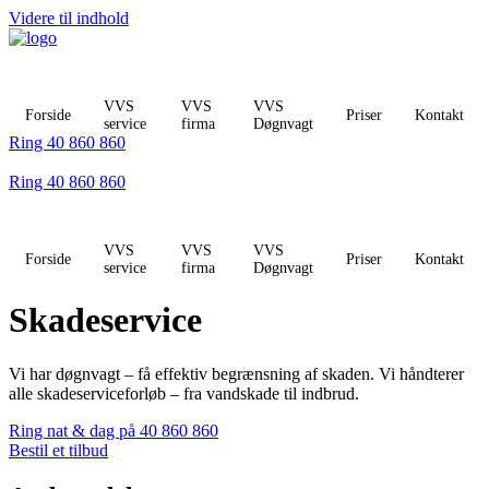
Videre til indhold
VVS
VVS
VVS
Forside
Priser
Kontakt
service
firma
Døgnvagt
Ring 40 860 860
Ring 40 860 860
VVS
VVS
VVS
Forside
Priser
Kontakt
service
firma
Døgnvagt
Skadeservice
Vi har døgnvagt – få effektiv begrænsning af skaden. Vi håndterer
alle skadeserviceforløb – fra vandskade til indbrud.
Ring nat & dag på 40 860 860
Bestil et tilbud