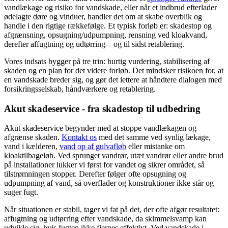
vandlækage og risiko for vandskade, eller når et indbrud efterlader
ødelagte døre og vinduer, handler det om at skabe overblik og
handle i den rigtige rækkefølge. Et typisk forløb er: skadestop og
afgrænsning, opsugning/udpumpning, rensning ved kloakvand,
derefter affugtning og udtørring – og til sidst retablering.
Vores indsats bygger på tre trin: hurtig vurdering, stabilisering af
skaden og en plan for det videre forløb. Det mindsker risikoen for, at
en vandskade breder sig, og gør det lettere at håndtere dialogen med
forsikringsselskab, håndværkere og retablering.
Akut skadeservice - fra skadestop til udbedring
Akut skadeservice begynder med at stoppe vandlækagen og
afgrænse skaden.
Kontakt os
med det samme ved synlig lækage,
vand i kælderen,
vand op af gulvafløb
eller mistanke om
kloaktilbageløb. Ved sprunget vandrør, utæt vandrør eller andre brud
på installationer lukker vi først for vandet og sikrer området, så
tilstrømningen stopper. Derefter følger ofte opsugning og
udpumpning af vand, så overflader og konstruktioner ikke står og
suger fugt.
Når situationen er stabil, tager vi fat på det, der ofte afgør resultatet:
affugtning og udtørring efter vandskade, da skimmelsvamp kan
udvikle sig, hvis fugten ikke fjernes effektivt. Ved vandskade i