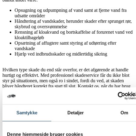
Opsugning og udpumpning af vand samt at fjerne vand fra
udsatte områder
Håndtering af vandskader, herunder skader efter sprunget rør,
skybrud og oversvømmelse
Rensning af kloakvand og bortskaffelse af forurenet vand ved
kloaktilbageløb
Opsætning af affugtere samt styring af udtørring efter
vandskade
Hjælp ved indbrudsskader og midlertidig sikring
Hvilken type skade du end står overfor, er det afgørende at handle
hurtigt og effektivt. Med professionel skadeservice får du ikke blot
styr på situationen, men også ro i sindet, fordi du ved, at skaden
bliver håndteret korrekt fra start til slut. Kontakt os, når du har brug
for akut hjælp – vi står klar til at sikre din bolig eller virksomhed
mod følgeskader og hjælpe dig trygt videre.
Skadeservice døgnvagt i hele Danmark
Samtykke
Detaljer
Om
Akutte skader opstår sjældent på et belejligt tidspunkt. Derfor
tilbyder vi
skadeservice døgnvagt
og hjælper i hele Danmark – både
i private hjem og i erhvervslokaler. Målet er det samme hver gang:
Denne hjemmeside bruger cookies