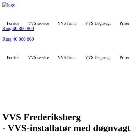
Videre
til
indhold
Forside
VVS service
VVS firma
VVS Døgnvagt
Priser
Ring 40 860 860
Ring 40 860 860
Forside
VVS service
VVS firma
VVS Døgnvagt
Priser
VVS Frederiksberg
- VVS-installatør med døgnvagt