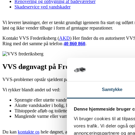
Renovering og opbygning af badeværelser
Skadeservice ved vandskader
Vi leverer løsninger, der er tænkt grundigt igennem fra start og udfør
løst og ikke vender tilbage i form af gentagne reparationer.
Kontakt VVS Frederiksberg (
AKD
) Her finder du en autoriseret VV
Ring med det samme på telefon
40 860 860
.
VVS døgnvagt på Frederiksberg
VVS-problemer opstår sjældent på tidspunkter, der passer ind i hverd
Samtykke
Vi rykker blandt andet ud ved:
Sprængte eller utætte vandrør med risiko for omfattende vands
Akutte vandskader i bolig, kælder eller fællesarealer
Denne hjemmeside bruger c
Tilstoppede afløb og toiletter
Manglende varme eller varmt vand
Vi bruger cookies til at tilpas
vores trafik. Vi deler også 
Du kan
kontakte os
hele døgnet, alle årets dage. Ring til vores døgns
annonceringspartnere og anal