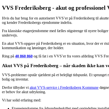
VVS Frederiksberg - akut og professionel
Hvis du har brug for en autoriseret VVS’er på Frederiksberg til aku
og kender Frederiksbergs ejendomme indefra.
Fra klassiske etageejendomme med fælles stigstrenge til nyere boliger m
undervejs.
En akut VVS-opgave på Frederiksberg er en situation, hvor der er ris
kommunikation og løsninger, der holder.
Ring på
40 860 860
og få fat i en VVS’er fra vores afdeling VVS Fre
Akut VVS på Frederiksberg – når skaden ikke kan v
VVS-problemer opstår sjældent på et belejligt tidspunkt. Et sprunget rør
bolig og inventar.
Derfor tilbyder vi
akut VVS-service i
Frederiksberg Kommune
døgnet
er behov for akut udrykning.
Vi har solid erfaring med:
Etageejendomme fra århundredeskiftet med oprindelige installa