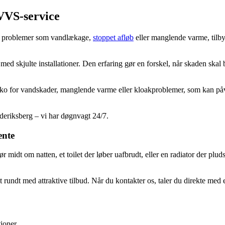
 VVS-service
tte problemer som vandlækage,
stoppet afløb
eller manglende varme, tilby
ed skjulte installationer. Den erfaring gør en forskel, når skaden skal b
iko for vandskader, manglende varme eller kloakproblemer, som kan påv
deriksberg – vi har døgnvagt 24/7.
ente
 midt om natten, et toilet der løber uafbrudt, eller en radiator der plud
 rundt med attraktive tilbud. Når du kontakter os, taler du direkte me
tioner