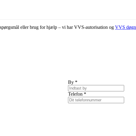
ar spørgsmål eller brug for hjælp – vi har VVS-autorisation og
VVS døgn
By
*
Telefon
*