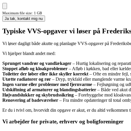
Maximum file size: 1 GB
Ja tak, kontakt mig nu
Typiske VVS-opgaver vi løser på Frederik
Vi løser dagligt både akutte og planlagte VVS-opgaver på Frederiksber
Vi hjælper blandt andet med:
Sprunget vandrør og vandlækager
– Hurtig lokalisering og repara
Stoppet afløb og kloakproblemer
– Afløb i køkken, bad eller kælder,
Toiletter der løber eller ikke skyller korrekt
– Ofte en mindre fejl,
Utætte radiatorer og rør
– Dryp, trykfald eller manglende varme kræ
Ingen varme eller problemer med fjernvarme
– Fejlsøgning og udb
Udskiftning af armaturer og blandingsbatterier
– Både ved akut de
Højvandslukker og skybrudssikring
– Forebyggelse mod kloakvand
Renovering af badeværelser
– Fra mindre opdateringer til total om
Er du i tvivl om, hvorvidt din opgave er akut, er du altid velkommen ti
Vi arbejder for private, erhverv og boligforeninger