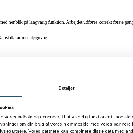
t med henblik på langvarig funktion. Arbejdet udføres korrekt første gan
S-installatør med døgnvagt.
agen. Derfor tilbyder vi
VVS-døgnvagt på Frederiksberg
, så du kan få 
Detaljer
kader
ookies
se vores indhold og annoncer, til at vise dig funktioner til sociale
oplysninger om din brug af vores hjemmeside med vores partnere i
ervice på
40 860 860
, når behovet opstår – gerne straks – jo hurtigere 
ysepartnere. Vores partnere kan kombinere disse data med andr