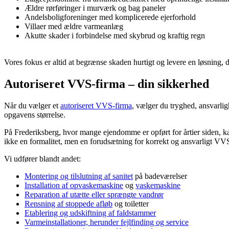
Ældre rørføringer i murværk og bag paneler
Andelsboligforeninger med komplicerede ejerforhold
Villaer med ældre varmeanlæg
Akutte skader i forbindelse med skybrud og kraftig regn
Vores fokus er altid at begrænse skaden hurtigt og levere en løsning, 
Autoriseret VVS-firma – din sikkerhed
Når du vælger et
autoriseret VVS-firma
, vælger du tryghed, ansvarlig
opgavens størrelse.
På Frederiksberg, hvor mange ejendomme er opført for årtier siden, kan
ikke en formalitet, men en forudsætning for korrekt og ansvarligt VV
Vi udfører blandt andet:
Montering og tilslutning af sanitet
på badeværelser
Installation af opvaskemaskine
og
vaskemaskine
Reparation af utætte eller sprængte vandrør
Rensning af stoppede afløb
og toiletter
Etablering og udskiftning af faldstammer
Varmeinstallationer, herunder fejlfinding og service