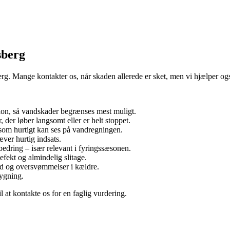
sberg
g. Mange kontakter os, når skaden allerede er sket, men vi hjælper også
tion, så vandskader begrænses mest muligt.
 der løber langsomt eller er helt stoppet.
 som hurtigt kan ses på vandregningen.
ver hurtig indsats.
edring – især relevant i fyringssæsonen.
fekt og almindelig slitage.
 og oversvømmelser i kældre.
bygning.
l at kontakte os for en faglig vurdering.