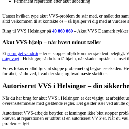
Permanent reparation efter akut udbedring
Uanset hvilken type akut VVS-problem du står med, er målet det samme:
altid velkommen til at kontakte os – så hjælper vi dig med at vurdere s
Ring til VVS Helsingør på
40 860 860
– Akut VVS Danmark rykker h
Akut VVS-hjælp – når hvert minut tæller
Et
sprunget vandrør
eller et stoppet afløb kommer sjældent belejligt. 
døgnvagt
i Helsingør, så du kan få hjælp, når skaden opstår – uanset t
Vores fokus er altid først at stoppe problemet og begrænse skaden. Her
forløbet, så du ved, hvad der sker, og hvad næste skridt er.
Autoriseret VVS i Helsingør – din sikkerh
Når du har brug for akut VVS i Helsingør, er det vigtigt, at arbejdet udf
overensstemmelse med gældende regler. Det gælder især ved akutte opg
Autoriseret VVS-arbejde betyder, at løsningen ikke blot stopper probl
kræver, at reparationen er udført af en autoriseret VVS’er. Når du væl
problem er løst.