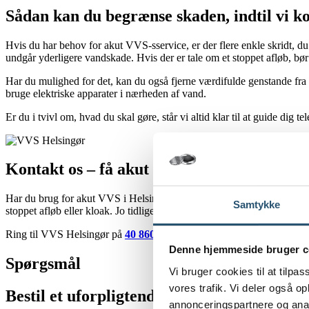
Sådan kan du begrænse skaden, indtil vi 
Hvis du har behov for akut VVS-sservice, er der flere enkle skridt, du
undgår yderligere vandskade. Hvis der er tale om et stoppet afløb, bør
Har du mulighed for det, kan du også fjerne værdifulde genstande fra 
bruge elektriske apparater i nærheden af vand.
Er du i tvivl om, hvad du skal gøre, står vi altid klar til at guide dig
Kontakt os – få akut VVS-hjælp nu
Har du brug for akut VVS i Helsingør, er du altid velkommen til at kon
Samtykke
stoppet afløb eller kloak. Jo tidligere du ringer, jo hurtigere kan vi b
Ring til VVS Helsingør på
40 860 860
– Dit
VVS-firma
kan rykke ud
Denne hjemmeside bruger c
Spørgsmål
Vi bruger cookies til at tilpas
vores trafik. Vi deler også 
Bestil et uforpligtende tilbud
annonceringspartnere og anal