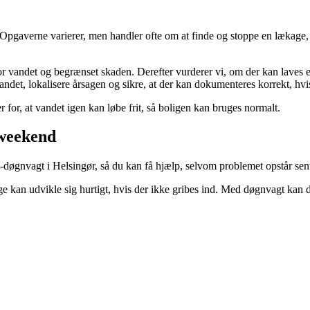
gaverne varierer, men handler ofte om at finde og stoppe en lækage, repar
or vandet og begrænset skaden. Derefter vurderer vi, om der kan laves e
et, lokalisere årsagen og sikre, at der kan dokumenteres korrekt, hvis 
r for, at vandet igen kan løbe frit, så boligen kan bruges normalt.
 weekend
døgnvagt i Helsingør, så du kan få hjælp, selvom problemet opstår sen
age kan udvikle sig hurtigt, hvis der ikke gribes ind. Med døgnvagt kan 