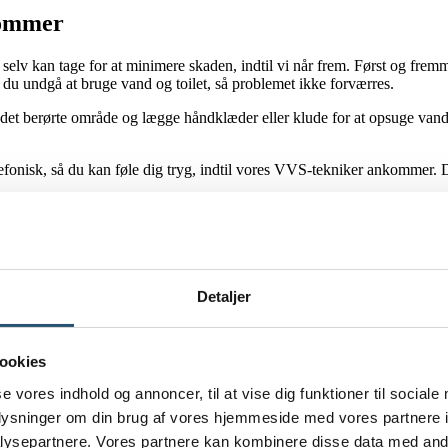
kommer
 selv kan tage for at minimere skaden, indtil vi når frem. Først og frem
 du undgå at bruge vand og toilet, så problemet ikke forværres.
det berørte område og lægge håndklæder eller klude for at opsuge vandet
 telefonisk, så du kan føle dig tryg, indtil vores VVS-tekniker ankommer. 
takte os. Vi tager telefonen døgnet rundt og hjælper dig hurtigt videre
Detaljer
egrænse skaden og finde den rigtige løsning.
Kontakt os
med det samme, s
 nu.
ookies
se vores indhold og annoncer, til at vise dig funktioner til sociale
oplysninger om din brug af vores hjemmeside med vores partnere i
ysepartnere. Vores partnere kan kombinere disse data med andr