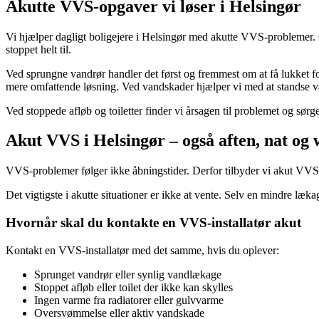
Akutte VVS-opgaver vi løser i Helsingør
Vi hjælper dagligt boligejere i Helsingør med akutte VVS-problemer. Op
stoppet helt til.
Ved sprungne vandrør handler det først og fremmest om at få lukket f
mere omfattende løsning. Ved vandskader hjælper vi med at standse vand
Ved stoppede afløb og toiletter finder vi årsagen til problemet og sørge
Akut VVS i Helsingør – også aften, nat og
VVS-problemer følger ikke åbningstider. Derfor tilbyder vi akut VVS-
Det vigtigste i akutte situationer er ikke at vente. Selv en mindre læk
Hvornår skal du kontakte en VVS-installatør akut
Kontakt en VVS-installatør med det samme, hvis du oplever:
Sprunget vandrør eller synlig vandlækage
Stoppet afløb eller toilet der ikke kan skylles
Ingen varme fra radiatorer eller gulvvarme
Oversvømmelse eller aktiv vandskade