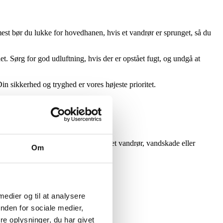
mest bør du lukke for hovedhanen, hvis et vandrør er sprunget, så du
. Sørg for god udluftning, hvis der er opstået fugt, og undgå at
Din sikkerhed og tryghed er vores højeste prioritet.
, uanset om det drejer sig om sprunget vandrør, vandskade eller
Om
å tager vi hånd om problemet.
 medier og til at analysere
nden for sociale medier,
e oplysninger, du har givet