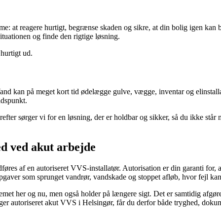
 at reagere hurtigt, begrænse skaden og sikre, at din bolig igen kan br
ituationen og finde den rigtige løsning.
urtigt ud.
Vand kan på meget kort tid ødelægge gulve, vægge, inventar og elinstallat
idspunkt.
efter sørger vi for en løsning, der er holdbar og sikker, så du ikke stå
ed ved akut arbejde
øres af en autoriseret VVS-installatør. Autorisation er din garanti for, at
aver som sprunget vandrør, vandskade og stoppet afløb, hvor fejl kan fø
emet her og nu, men også holder på længere sigt. Det er samtidig afgør
ger autoriseret akut VVS i Helsingør, får du derfor både tryghed, dokum