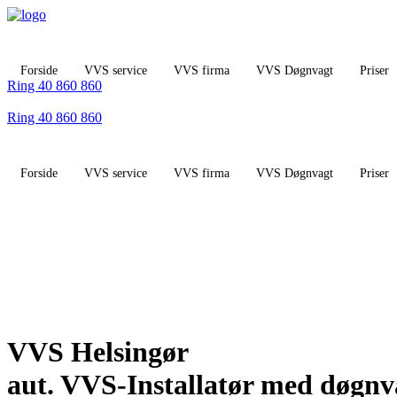
Videre
til
indhold
Forside
VVS service
VVS firma
VVS Døgnvagt
Priser
Ring 40 860 860
Ring 40 860 860
Forside
VVS service
VVS firma
VVS Døgnvagt
Priser
VVS Helsingør
aut. VVS-Installatør med døgnv