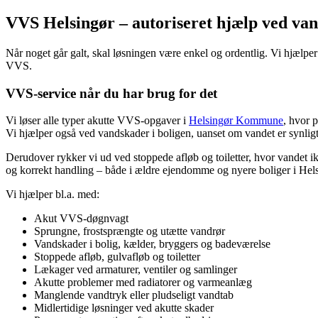
VVS Helsingør – autoriseret hjælp ved van
Når noget går galt, skal løsningen være enkel og ordentlig. Vi hjælp
VVS.
VVS-service når du har brug for det
Vi løser alle typer akutte VVS-opgaver i
Helsingør Kommune
, hvor 
Vi hjælper også ved vandskader i boligen, uanset om vandet er synligt 
Derudover rykker vi ud ved stoppede afløb og toiletter, hvor vandet i
og korrekt handling – både i ældre ejendomme og nyere boliger i Hels
Vi hjælper bl.a. med:
Akut VVS-døgnvagt
Sprungne, frostsprængte og utætte vandrør
Vandskader i bolig, kælder, bryggers og badeværelse
Stoppede afløb, gulvafløb og toiletter
Lækager ved armaturer, ventiler og samlinger
Akutte problemer med radiatorer og varmeanlæg
Manglende vandtryk eller pludseligt vandtab
Midlertidige løsninger ved akutte skader