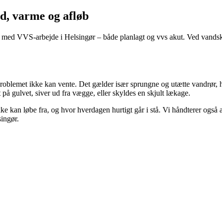
d, varme og afløb
er med VVS-arbejde i Helsingør – både planlagt og vvs akut. Ved vandsk
problemet ikke kan vente. Det gælder især sprungne og utætte vandrør, h
på gulvet, siver ud fra vægge, eller skyldes en skjult lækage.
kke kan løbe fra, og hvor hverdagen hurtigt går i stå. Vi håndterer ogs
ingør.