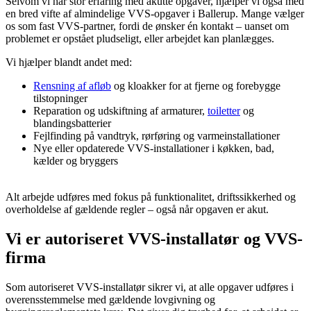
Selvom vi har stor erfaring med akutte opgaver, hjælper vi også med
en bred vifte af almindelige VVS-opgaver i Ballerup. Mange vælger
os som fast VVS-partner, fordi de ønsker én kontakt – uanset om
problemet er opstået pludseligt, eller arbejdet kan planlægges.
Vi hjælper blandt andet med:
Rensning af afløb
og kloakker for at fjerne og forebygge
tilstopninger
Reparation og udskiftning af armaturer,
toiletter
og
blandingsbatterier
Fejlfinding på vandtryk, rørføring og varmeinstallationer
Nye eller opdaterede VVS-installationer i køkken, bad,
kælder og bryggers
Alt arbejde udføres med fokus på funktionalitet, driftssikkerhed og
overholdelse af gældende regler – også når opgaven er akut.
Vi er autoriseret VVS-installatør og VVS-
firma
Som autoriseret VVS-installatør sikrer vi, at alle opgaver udføres i
overensstemmelse med gældende lovgivning og