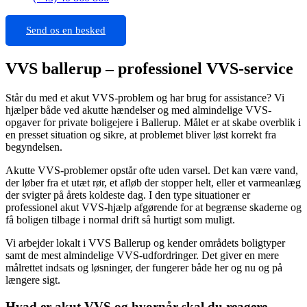
Send os en besked
VVS ballerup – professionel VVS-service
Står du med et akut VVS-problem og har brug for assistance? Vi
hjælper både ved akutte hændelser og med almindelige VVS-
opgaver for private boligejere i Ballerup. Målet er at skabe overblik i
en presset situation og sikre, at problemet bliver løst korrekt fra
begyndelsen.
Akutte VVS-problemer opstår ofte uden varsel. Det kan være vand,
der løber fra et utæt rør, et afløb der stopper helt, eller et varmeanlæg
der svigter på årets koldeste dag. I den type situationer er
professionel akut VVS-hjælp afgørende for at begrænse skaderne og
få boligen tilbage i normal drift så hurtigt som muligt.
Vi arbejder lokalt i VVS Ballerup og kender områdets boligtyper
samt de mest almindelige VVS-udfordringer. Det giver en mere
målrettet indsats og løsninger, der fungerer både her og nu og på
længere sigt.
Hvad er akut VVS og hvornår skal du reagere