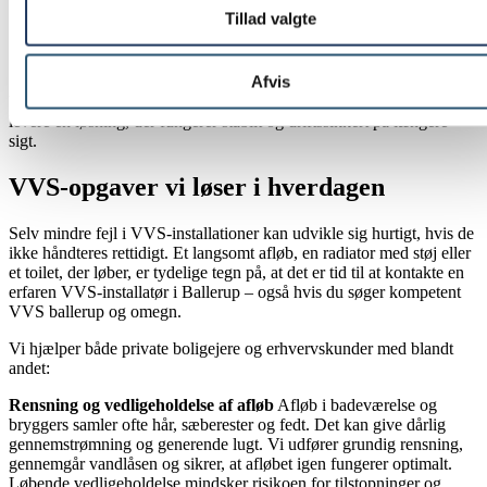
Hurtig udrykning i Ballerup og nærområdet
Tillad valgte
Solidt håndværk udført efter gældende regler og standarder
Respekt for dit hjem, din tid og din hverdag
Afvis
Vores ambition er ikke kun at udbedre fejlen her og nu, men at
levere en løsning, der fungerer stabilt og driftssikkert på længere
sigt.
VVS-opgaver vi løser i hverdagen
Selv mindre fejl i VVS-installationer kan udvikle sig hurtigt, hvis de
ikke håndteres rettidigt. Et langsomt afløb, en radiator med støj eller
et toilet, der løber, er tydelige tegn på, at det er tid til at kontakte en
erfaren VVS-installatør i Ballerup – også hvis du søger kompetent
VVS ballerup og omegn.
Vi hjælper både private boligejere og erhvervskunder med blandt
andet:
Rensning og vedligeholdelse af afløb
Afløb i badeværelse og
bryggers samler ofte hår, sæberester og fedt. Det kan give dårlig
gennemstrømning og generende lugt. Vi udfører grundig rensning,
gennemgår vandlåsen og sikrer, at afløbet igen fungerer optimalt.
Løbende vedligeholdelse mindsker risikoen for tilstopninger og