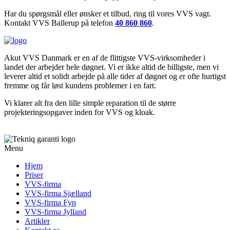
Har du spørgsmål eller ønsker et tilbud, ring til vores VVS vagt.
Kontakt VVS Ballerup på telefon
40 860 860
.
Akut VVS Danmark er en af de flittigste VVS-virksomheder i
landet der arbejder hele døgnet. Vi er ikke altid de billigste, men vi
leverer altid et solidt arbejde på alle tider af døgnet og er ofte hurtigst
fremme og får løst kundens problemer i en fart.
Vi klarer alt fra den lille simple reparation til de større
projekteringsopgaver inden for VVS og kloak.
Menu
Hjem
Priser
VVS-firma
VVS-firma Sjælland
VVS-firma Fyn
VVS-firma Jylland
Artikler