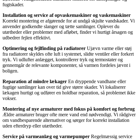
fugtskader.
Installation og service af opvaskemaskiner og vaskemaskiner
Korrekt montering er afgørende for at undgå skjulte vandskader. Vi
anvender godkendte slanger og tætte samlinger. Oplever du
utætheder eller problemer med afløbet, finder vi hurtigt årsagen og
udbedrer fejlen effektivt.
Optimering og fejlfinding på radiatorer
Ujævn varme eller støj
fra radiatorer skyldes ofte luft i systemet, slidte ventiler eller forkert
tryk. Vi udlufter anlægget, kontrollerer tryk og termostater og
gennemgår de relevante komponenter, så varmen fordeles jævnt i
boligen.
Reparation af mindre lækager
En dryppende vandhane eller
fugtige samlinger kan over tid give større skader. Vi lokaliserer
lækagen hurtigt og udfører en holdbar reparation, så problemet ikke
vokser.
Montering af nye armaturer med fokus på komfort og forbrug
Ældre armaturer bruger ofte mere vand end nødvendigt. Vi rådgiver
om vandbesparende alternativer og sørger for korrekt installation
uden efterdryp eller utætheder.
Service på varmeanlæg og varmepumper
Regelmæssig service