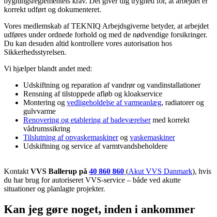
bygningsreglementets krav. Det giver dig tryghed for, at arbejdet er
korrekt udført og dokumenteret.
Vores medlemskab af TEKNIQ Arbejdsgiverne betyder, at arbejdet
udføres under ordnede forhold og med de nødvendige forsikringer.
Du kan desuden altid kontrollere vores autorisation hos
Sikkerhedsstyrelsen.
Vi hjælper blandt andet med:
Udskiftning og reparation af vandrør og vandinstallationer
Rensning af tilstoppede afløb og kloakservice
Montering og
vedligeholdelse af varmeanlæg
, radiatorer og
gulvvarme
Renovering og etablering af badeværelser
med korrekt
vådrumssikring
Tilslutning af opvaskemaskiner
og
vaskemaskiner
Udskiftning og service af varmtvandsbeholdere
Kontakt
VVS Ballerup på
40 860 860
(
Akut VVS Danmark
), hvis
du har brug for autoriseret VVS-service – både ved akutte
situationer og planlagte projekter.
Kan jeg gøre noget, inden i ankommer