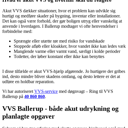
Akut VVS dækker situationer, hvor et problem kan udvikle sig
hurtigt og medføre skader på bygning, inventar eller installationer.
Det kan også være forhold, der gør boligen utryg eller vanskelig at
anvende i hverdagen. I Ballerup modtager vi ofte henvendelser i
forbindelse med:
Sprængte eller utætte rør med risiko for vandskade
Stoppede afløb eller kloakker, hvor vandet ikke kan ledes væk
Manglende varme eller varmt vand, særligt i kolde perioder
Toiletter, der løber konstant eller ikke kan benyttes
I disse tilfælde er akut VVS-hjælp afgørende. Jo hurtigere der gribes
ind, desto mindre bliver skadens omfang, og desto lettere er det at
udføre en holdbar reparation.
Vi har autoriseret
VVS-service
med døgnvagt – Ring til VVS
Ballerup på
40 860 860
.
VVS Ballerup - både akut udrykning og
planlagte opgaver