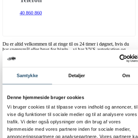
40 860 860
Du er altid velkommen til at ringe til os 24 timer i døgnet, hvis du
har spørgsmål eller brug for hjælp – vi har VVS-autorisation og
VVS døgnvagt
i hele Danmark.
Vælg
*
Privat
Samtykke
Detaljer
Om
Erhverv
CVR-Nummer
Adresse
*
Denne hjemmeside bruger cookies
Vi bruger cookies til at tilpasse vores indhold og annoncer, til
Postnummer
*
vise dig funktioner til sociale medier og til at analysere vores
By
*
trafik. Vi deler også oplysninger om din brug af vores
hjemmeside med vores partnere inden for sociale medier,
E-mail
*
annonceringspartnere og analysepartnere. Vores partnere k