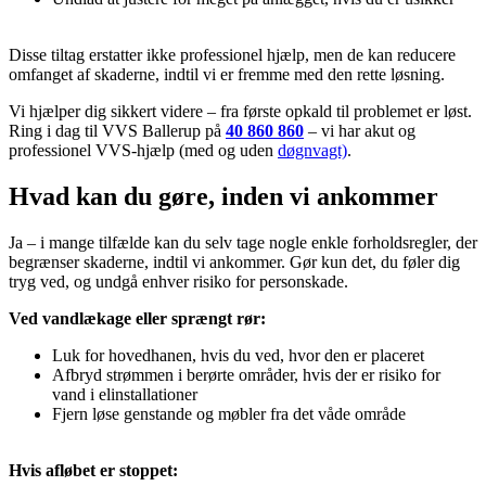
Disse tiltag erstatter ikke professionel hjælp, men de kan reducere
omfanget af skaderne, indtil vi er fremme med den rette løsning.
Vi hjælper dig sikkert videre – fra første opkald til problemet er løst.
Ring i dag til VVS Ballerup på
40 860 860
– vi har akut og
professionel VVS-hjælp (med og uden
døgnvagt)
.
Hvad kan du gøre, inden vi ankommer
Ja – i mange tilfælde kan du selv tage nogle enkle forholdsregler, der
begrænser skaderne, indtil vi ankommer. Gør kun det, du føler dig
tryg ved, og undgå enhver risiko for personskade.
Ved vandlækage eller sprængt rør:
Luk for hovedhanen, hvis du ved, hvor den er placeret
Afbryd strømmen i berørte områder, hvis der er risiko for
vand i elinstallationer
Fjern løse genstande og møbler fra det våde område
Hvis afløbet er stoppet: