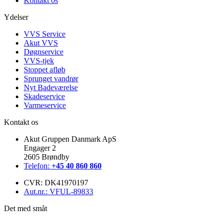
Kontakt os
Ydelser
VVS Service
Akut VVS
Døgnservice
VVS-tjek
Stoppet afløb
Sprunget vandrør
Nyt Badeværelse
Skadeservice
Varmeservice
Kontakt os
Akut Gruppen Danmark ApS
Engager 2
2605 Brøndby
Telefon:
+45 40 860 860
CVR: DK41970197
Aut.nr.: VFUL-89833
Det med småt