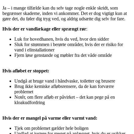
Ja – i mange tilfælde kan du selv tage nogle enkle skridt, som
begrænser skaderne, inden vi ankommer. Det er dog vigtigt kun at
gøre det, du føler dig tryg ved, og aldrig udsætte dig selv for fare.
Hvis der er vandlækage eller sprængt rør
:
Luk for hovedhanen, hvis du ved, hvor den sidder
Sluk for strømmen i berørte områder, hvis der er risiko for
vand i elinstallationer
Fjern løse genstande og møbler fra det våde område
Hvis afløbet er stoppet:
Undgå at bruge vand i håndvaske, toiletter og brusere
Brug ikke kemiske afløbsrensere, da de kan forværre
problemet
Notér, om flere afløb er påvirket – det kan pege på en
kloakudfordring
Hvis der er mangel på varme eller varmt vand:
Tjek om problemet gælder hele boligen
Undlad at justere for meget på anlægget, hvis du er usikker