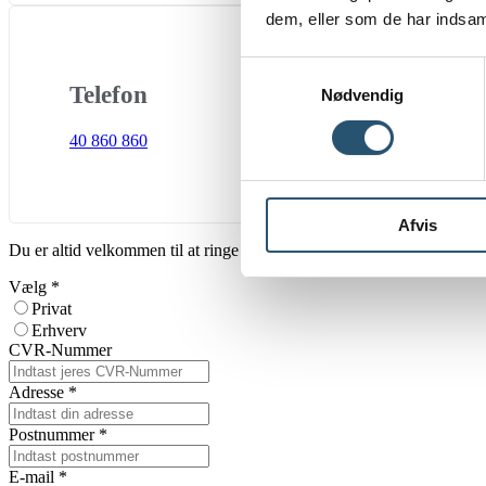
dem, eller som de har indsaml
Samtykkevalg
Telefon
Nødvendig
40 860 860
Afvis
Du er altid velkommen til at ringe til os 24 timer i døgnet, hvis du h
Vælg
*
Privat
Erhverv
CVR-Nummer
Adresse
*
Postnummer
*
E-mail
*