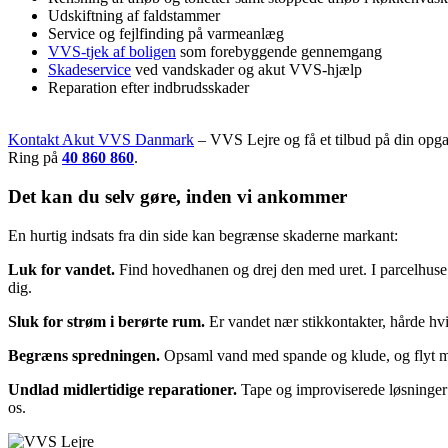
Udskiftning af faldstammer
Service og fejlfinding på varmeanlæg
VVS-tjek af boligen
som forebyggende gennemgang
Skadeservice
ved vandskader og akut VVS-hjælp
Reparation efter indbrudsskader
Kontakt Akut VVS Danmark
– VVS Lejre og få et tilbud på din opgav
Ring på
40 860 860
.
Det kan du selv gøre, inden vi ankommer
En hurtig indsats fra din side kan begrænse skaderne markant:
Luk for vandet.
Find hovedhanen og drej den med uret. I parcelhuse o
dig.
Sluk for strøm i berørte rum.
Er vandet nær stikkontakter, hårde hvi
Begræns spredningen.
Opsaml vand med spande og klude, og flyt mø
Undlad midlertidige reparationer.
Tape og improviserede løsninger 
os.