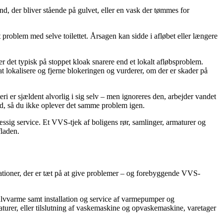
d, der bliver stående på gulvet, eller en vask der tømmes for
 et problem med selve toilettet. Årsagen kan sidde i afløbet eller længere
r det typisk på stoppet kloak snarere end et lokalt afløbsproblem.
at lokalisere og fjerne blokeringen og vurderer, om der er skader på
i er sjældent alvorlig i sig selv – men ignoreres den, arbejder vandet
slid, så du ikke oplever det samme problem igen.
ig service. Et VVS-tjek af boligens rør, samlinger, armaturer og
fladen.
lationer, der er tæt på at give problemer – og forebyggende VVS-
gulvvarme samt installation og service af varmepumper og
turer, eller tilslutning af vaskemaskine og opvaskemaskine, varetager