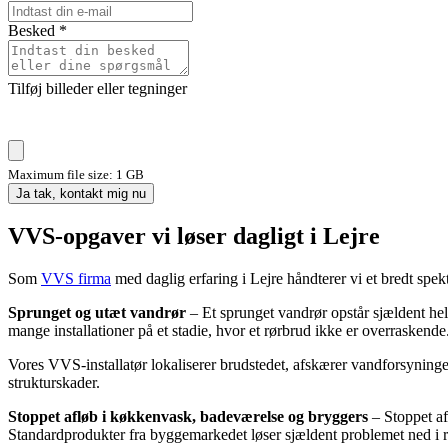
Besked
*
Tilføj billeder eller tegninger
Maximum file size: 1 GB
Ja tak, kontakt mig nu
VVS-opgaver vi løser dagligt i Lejre
Som
VVS firma
med daglig erfaring i Lejre håndterer vi et bredt spe
Sprunget og utæt vandrør
– Et sprunget vandrør opstår sjældent helt
mange installationer på et stadie, hvor et rørbrud ikke er overraskende.
Vores VVS-installatør lokaliserer brudstedet, afskærer vandforsyninge
strukturskader.
Stoppet afløb i køkkenvask, badeværelse og bryggers
– Stoppet af
Standardprodukter fra byggemarkedet løser sjældent problemet ned i r