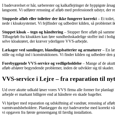
I badeværelset er hår, sæberester og kalkaflejringer de hyppigste årsag
langsomt. Vi udfører rensning af afløb med professionelt udstyr, der r
Stoppede afløb eller toiletter der ikke fungerer korrekt
– Et toilet
nede i kloaksystemet. Vi fejlfinder og udbedrer kilden, så problemet i
Stoppet kloak – tegn og håndtering
– Stopper flere afløb på samme t
Tilbageløb fra kloakken kan føre sundhedsskadelige stoffer ind i bolig
selve kloakrøret, der kræver yderligere VVS-arbejde.
Lækager ved samlinger, blandingsbatterier og armaturer
– En læk
stille og roligt ind i konstruktionen. Vi finder kilden og udbedrer den
Forebyggende VVS-service og vedligeholdelse
– Mange af de akutt
afløb afslører begyndende problemer, inden de udvikler sig til skader. D
VVS-service i Lejre – fra reparation til n
Ud over akutte udkald løser vores VVS firma alle former for planlagt
arbejde er markant billigere end at håndtere en skade bagefter.
Vi hjælper med reparation og udskiftning af vandrør, rensning af afl
varmtvandsbeholdere. Planlægger du nyt badeværelse med korrekt vådrum
vi opgaven fra første gennemgang til færdig installation.