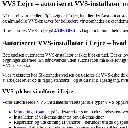
VVS Lejre – autoriseret VVS-installatør 
Når vand, varme eller afløb svigter i Lejre, handler det først om at s
og almindelig VVS-opgaver for boligejere virksomheder og ejendomss
Ring til vores VVS Lejre på
40 860 860
– vi tager telefonen hele døg
Autoriseret VVS-installatør i Lejre – hvad 
Betegnelsen autoriseret VVS-installatør er ikke blot en titel. Det er lo
bygningssikkerhed. En håndværker uden autorisation må ikke lovligt udfø
VVS-installatør.
Vi er registreret hos Sikkerhedsstyrelsen og udfører alt VVS-arbejd
at arbejdet lever op til faglig standard – og at du har klageadgang, hvis
VVS-ydelser vi udfører i Lejre
Vores autoriserede VVS-installatører varetager alle typer VVS-opgave
Montering af sanitet
på badeværelser samt badeværelsesrenover
Installation af vaskemaskiner og opvaskemaskiner
Reparation og udskiftning af vandrør – herunder utætte og spræ
Rensning af afløb og toiletter samt stoppede afløb i køkkenvas