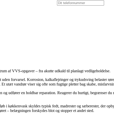
ktrum af VVS-opgaver – fra akutte udkald til planlagt vedligeholdelse.
 uden forvarsel. Korrosion, kalkaflejringer og trykudsving belaster røre
 Et utæt vandrør viser sig ofte som fugtige pletter bag skabe, misfarvning
n og udfører en holdbar reparation. Reagerer du hurtigt, begrænser du r
løb i køkkenvask skyldes typisk fedt, madrester og sæberester, der opbygg
øret – belægningen forskydes blot og stopper et andet sted.