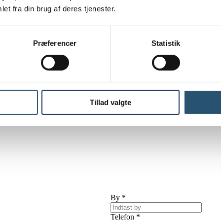
et fra din brug af deres tjenester.
Præferencer
Statistik
Tillad valgte
ar spørgsmål eller brug for hjælp – vi har VVS-autorisation og
VVS døgn
By
*
Telefon
*