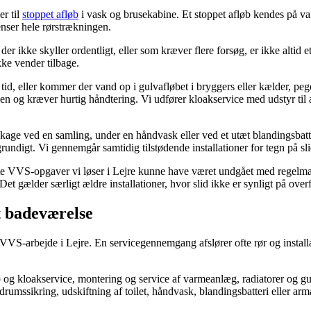
er til
stoppet afløb
i vask og brusekabine. Et stoppet afløb kendes på van
enser hele rørstrækningen.
, der ikke skyller ordentligt, eller som kræver flere forsøg, er ikke altid
kke vender tilbage.
id, eller kommer der vand op i gulvafløbet i bryggers eller kælder, pege
en og kræver hurtig håndtering. Vi udfører kloakservice med udstyr til 
age ved en samling, under en håndvask eller ved et utæt blandingsbatter
 grundigt. Vi gennemgår samtidig tilstødende installationer for tegn på 
e VVS-opgaver vi løser i Lejre kunne have været undgået med regelmæss
et gælder særligt ældre installationer, hvor slid ikke er synligt på over
yt badeværelse
 VVS-arbejde i Lejre. En servicegennemgang afslører ofte rør og instal
øb og kloakservice, montering og service af varmeanlæg, radiatorer og 
ssikring, udskiftning af toilet, håndvask, blandingsbatteri eller arma