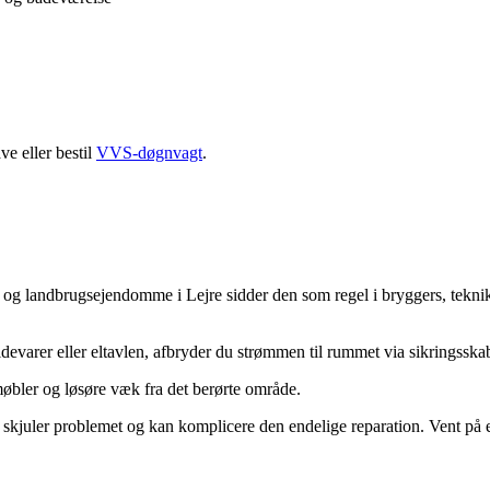
e eller bestil
VVS-døgnvagt
.
g landbrugsejendomme i Lejre sidder den som regel i bryggers, teknikru
devarer eller eltavlen, afbryder du strømmen til rummet via sikringsska
bler og løsøre væk fra det berørte område.
skjuler problemet og kan komplicere den endelige reparation. Vent på e