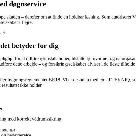
med døgnservice
toppe skaden – derefter om at finde en holdbar løsning. Som autoriseret
elskaber i Lejre.
net.
det betyder for dig
vpligtigt for at udføre rørinstallationer, tilslutte fjernvarme- og naturg
re dette arbejde – og forsikringsselskaber afviser i de fleste tilfælde 
e efter bygningsreglementet BR18. Vi er desuden medlem af TEKNIQ, so
 resultatet ikke holder.
r:
ing med korrekt vådrumssikring
ngte rør
k og badeværelse