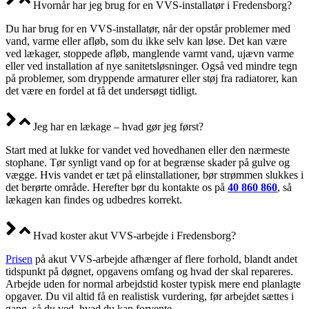
Hvornår har jeg brug for en VVS-installatør i Fredensborg?
Du har brug for en VVS-installatør, når der opstår problemer med
vand, varme eller afløb, som du ikke selv kan løse. Det kan være
ved lækager, stoppede afløb, manglende varmt vand, ujævn varme
eller ved installation af nye sanitetsløsninger. Også ved mindre tegn
på problemer, som dryppende armaturer eller støj fra radiatorer, kan
det være en fordel at få det undersøgt tidligt.
Jeg har en lækage – hvad gør jeg først?
Start med at lukke for vandet ved hovedhanen eller den nærmeste
stophane. Tør synligt vand op for at begrænse skader på gulve og
vægge. Hvis vandet er tæt på elinstallationer, bør strømmen slukkes i
det berørte område. Herefter bør du kontakte os på
40 860 860
, så
lækagen kan findes og udbedres korrekt.
Hvad koster akut VVS-arbejde i Fredensborg?
Prisen
på akut VVS-arbejde afhænger af flere forhold, blandt andet
tidspunkt på døgnet, opgavens omfang og hvad der skal repareres.
Arbejde uden for normal arbejdstid koster typisk mere end planlagte
opgaver. Du vil altid få en realistisk vurdering, før arbejdet sættes i
gang, så du ved, hvad du kan forvente.