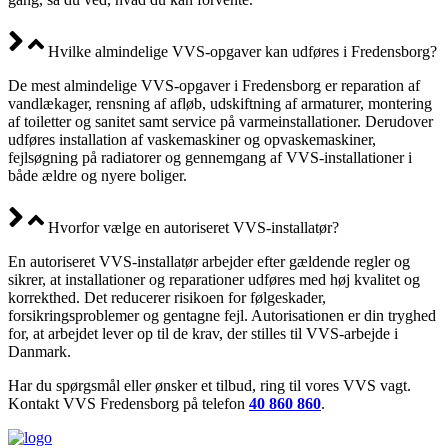
Hvilke almindelige VVS-opgaver kan udføres i Fredensborg?
De mest almindelige VVS-opgaver i Fredensborg er reparation af
vandlækager, rensning af afløb, udskiftning af armaturer, montering
af toiletter og sanitet samt service på varmeinstallationer. Derudover
udføres installation af vaskemaskiner og opvaskemaskiner,
fejlsøgning på radiatorer og gennemgang af VVS-installationer i
både ældre og nyere boliger.
Hvorfor vælge en autoriseret VVS-installatør?
En autoriseret VVS-installatør arbejder efter gældende regler og
sikrer, at installationer og reparationer udføres med høj kvalitet og
korrekthed. Det reducerer risikoen for følgeskader,
forsikringsproblemer og gentagne fejl. Autorisationen er din tryghed
for, at arbejdet lever op til de krav, der stilles til VVS-arbejde i
Danmark.
Har du spørgsmål eller ønsker et tilbud, ring til vores VVS vagt.
Kontakt VVS Fredensborg på telefon
40 860 860
.