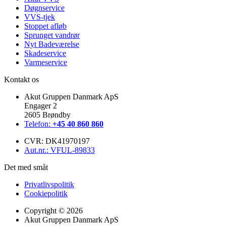
Døgnservice
VVS-tjek
Stoppet afløb
Sprunget vandrør
Nyt Badeværelse
Skadeservice
Varmeservice
Kontakt os
Akut Gruppen Danmark ApS
Engager 2
2605 Brøndby
Telefon:
+45 40 860 860
CVR: DK41970197
Aut.nr.: VFUL-89833
Det med småt
Privatlivspolitik
Cookiepolitik
Copyright © 2026
Akut Gruppen Danmark ApS