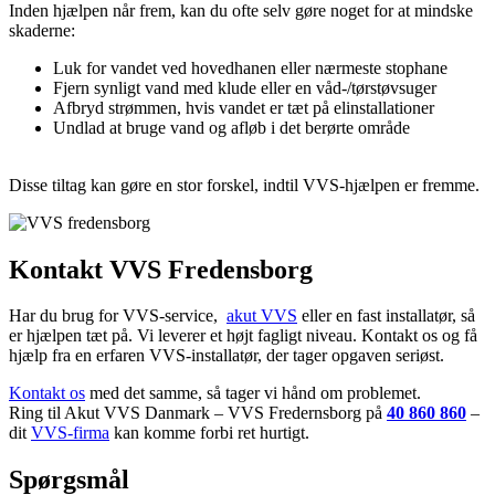
Inden hjælpen når frem, kan du ofte selv gøre noget for at mindske
skaderne:
Luk for vandet ved hovedhanen eller nærmeste stophane
Fjern synligt vand med klude eller en våd-/tørstøvsuger
Afbryd strømmen, hvis vandet er tæt på elinstallationer
Undlad at bruge vand og afløb i det berørte område
Disse tiltag kan gøre en stor forskel, indtil VVS-hjælpen er fremme.
Kontakt VVS Fredensborg
Har du brug for VVS-service,
akut VVS
eller en fast installatør, så
er hjælpen tæt på. Vi leverer et højt fagligt niveau. Kontakt os og få
hjælp fra en erfaren VVS-installatør, der tager opgaven seriøst.
Kontakt os
med det samme, så tager vi hånd om problemet.
Ring til Akut VVS Danmark – VVS Fredernsborg på
40 860 860
–
dit
VVS-firma
kan komme forbi ret hurtigt.
Spørgsmål