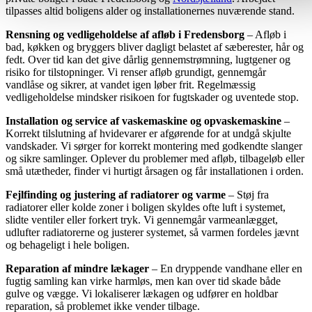
tilpasses altid boligens alder og installationernes nuværende stand.
Rensning og vedligeholdelse af afløb i Fredensborg
– Afløb i
bad, køkken og bryggers bliver dagligt belastet af sæberester, hår og
fedt. Over tid kan det give dårlig gennemstrømning, lugtgener og
risiko for tilstopninger. Vi renser afløb grundigt, gennemgår
vandlåse og sikrer, at vandet igen løber frit. Regelmæssig
vedligeholdelse mindsker risikoen for fugtskader og uventede stop.
Installation og service af vaskemaskine og opvaskemaskine
–
Korrekt tilslutning af hvidevarer er afgørende for at undgå skjulte
vandskader. Vi sørger for korrekt montering med godkendte slanger
og sikre samlinger. Oplever du problemer med afløb, tilbageløb eller
små utætheder, finder vi hurtigt årsagen og får installationen i orden.
Fejlfinding og justering af radiatorer og varme
– Støj fra
radiatorer eller kolde zoner i boligen skyldes ofte luft i systemet,
slidte ventiler eller forkert tryk. Vi gennemgår varmeanlægget,
udlufter radiatorerne og justerer systemet, så varmen fordeles jævnt
og behageligt i hele boligen.
Reparation af mindre lækager
– En dryppende vandhane eller en
fugtig samling kan virke harmløs, men kan over tid skade både
gulve og vægge. Vi lokaliserer lækagen og udfører en holdbar
reparation, så problemet ikke vender tilbage.