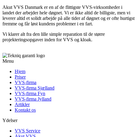
Akut VVS Danmark er en af de flittigste VVS-virksomheder i
landet der arbejder hele døgnet. Vi er ikke altid de billigste, men vi
leverer altid et solidt arbejde på alle tider af døgnet og er ofte hurtigst
fremme og får løst kundens problemer i en fart.
Vi klarer alt fra den lille simple reparation til de større
projekteringsopgaver inden for VVS og kloak.
Menu
Hjem
Priser
VVS-firma
VVS-firma Sjælland
VVS-firma Fyn
VVS-firma Jylland
Artikler
Kontakt os
Ydelser
VVS Service
Akut VVS