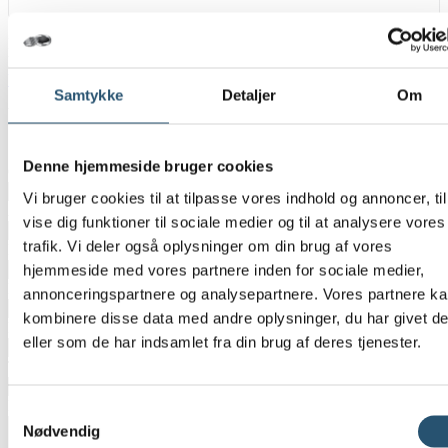
Du er altid velkommen til at ringe til os 24 timer i døgnet, hvis du
har spørgsmål eller brug for hjælp – vi har VVS-autorisation og
VVS døgnvagt
i hele Danmark.
Samtykke
Detaljer
Om
Vælg
*
Privat
Erhverv
Denne hjemmeside bruger cookies
CVR-Nummer
Vi bruger cookies til at tilpasse vores indhold og annoncer, til
Adresse
*
vise dig funktioner til sociale medier og til at analysere vores
trafik. Vi deler også oplysninger om din brug af vores
Postnummer
*
hjemmeside med vores partnere inden for sociale medier,
By
*
annonceringspartnere og analysepartnere. Vores partnere k
kombinere disse data med andre oplysninger, du har givet d
E-mail
*
eller som de har indsamlet fra din brug af deres tjenester.
Telefon
*
Besked
*
Samtykkevalg
Nødvendig