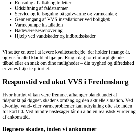
Rensning af afløb og toiletter
Udskiftning af faldstammer
Service og fejlsøgning på gulvvarme og varmeanlæg
Gennemgang af VVS-installationer ved boligkøb
Varmepumpe installation
Badeværelsesrenovering
Hjælp ved vandskader og indbrudsskader
Vi sætter en ære i at levere kvalitetsarbejde, der holder i mange år,
og vi står altid klar til at hjælpe. Ring i dag for et uforpligtende
tilbud eller en snak om dine muligheder – din tryghed og tilfredshed
er vores højeste prioritet.
Responstid ved akut VVS i Fredensborg
Hvor hurtigt vi kan være fremme, afhænger blandt andet af
tidspunkt på døgnet, skadens omfang og den aktuelle situation. Ved
alvorlige vand- eller varmeproblemer kan udrykning ofte ske inden
for kort tid. Ved mindre hastesager får du altid en realistisk vurdering
af ankomsttid.
Begræns skaden, inden vi ankommer