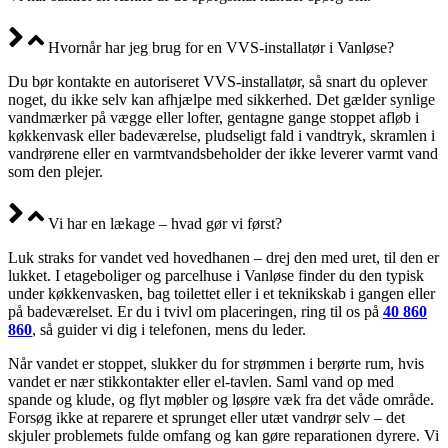
Hvornår har jeg brug for en VVS-installatør i Vanløse?
Du bør kontakte en autoriseret VVS-installatør, så snart du oplever
noget, du ikke selv kan afhjælpe med sikkerhed. Det gælder synlige
vandmærker på vægge eller lofter, gentagne gange stoppet afløb i
køkkenvask eller badeværelse, pludseligt fald i vandtryk, skramlen i
vandrørene eller en varmtvandsbeholder der ikke leverer varmt vand
som den plejer.
Vi har en lækage – hvad gør vi først?
Luk straks for vandet ved hovedhanen – drej den med uret, til den er
lukket. I etageboliger og parcelhuse i Vanløse finder du den typisk
under køkkenvasken, bag toilettet eller i et teknikskab i gangen eller
på badeværelset. Er du i tvivl om placeringen, ring til os på
40 860
860
, så guider vi dig i telefonen, mens du leder.
Når vandet er stoppet, slukker du for strømmen i berørte rum, hvis
vandet er nær stikkontakter eller el-tavlen. Saml vand op med
spande og klude, og flyt møbler og løsøre væk fra det våde område.
Forsøg ikke at reparere et sprunget eller utæt vandrør selv – det
skjuler problemets fulde omfang og kan gøre reparationen dyrere. Vi