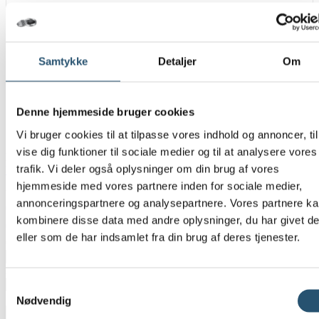
Telefon
Samtykke
Detaljer
Om
40 860 860
Denne hjemmeside bruger cookies
Vi bruger cookies til at tilpasse vores indhold og annoncer, til
Du er altid velkommen til at ringe til os 24 timer i døgnet, hvis du
vise dig funktioner til sociale medier og til at analysere vores
har spørgsmål eller brug for hjælp – vi har VVS-autorisation og
trafik. Vi deler også oplysninger om din brug af vores
VVS døgnvagt
i hele Danmark.
hjemmeside med vores partnere inden for sociale medier,
Vælg
*
annonceringspartnere og analysepartnere. Vores partnere k
Privat
kombinere disse data med andre oplysninger, du har givet d
Erhverv
eller som de har indsamlet fra din brug af deres tjenester.
CVR-Nummer
Adresse
*
Samtykkevalg
Postnummer
*
Nødvendig