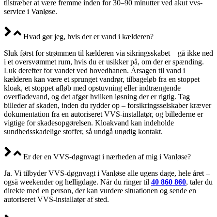
tilstræber at være fremme inden for 30–90 minutter ved akut vvs-
service i Vanløse.
Hvad gør jeg, hvis der er vand i kælderen?
Sluk først for strømmen til kælderen via sikringsskabet – gå ikke ned
i et oversvømmet rum, hvis du er usikker på, om der er spænding.
Luk derefter for vandet ved hovedhanen. Årsagen til vand i
kælderen kan være et sprunget vandrør, tilbageløb fra en stoppet
kloak, et stoppet afløb med opstuvning eller indtrængende
overfladevand, og det afgør hvilken løsning der er rigtig. Tag
billeder af skaden, inden du rydder op – forsikringsselskaber kræver
dokumentation fra en autoriseret VVS-installatør, og billederne er
vigtige for skadesopgørelsen. Kloakvand kan indeholde
sundhedsskadelige stoffer, så undgå unødig kontakt.
Er der en VVS-døgnvagt i nærheden af mig i Vanløse?
Ja. Vi tilbyder VVS-døgnvagt i Vanløse alle ugens dage, hele året –
også weekender og helligdage. Når du ringer til
40 860 860
, taler du
direkte med en person, der kan vurdere situationen og sende en
autoriseret VVS-installatør af sted.