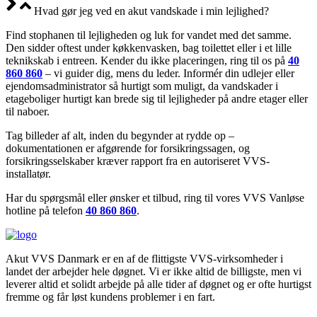
Hvad gør jeg ved en akut vandskade i min lejlighed?
Find stophanen til lejligheden og luk for vandet med det samme.
Den sidder oftest under køkkenvasken, bag toilettet eller i et lille
teknikskab i entreen. Kender du ikke placeringen, ring til os på
40
860 860
– vi guider dig, mens du leder. Informér din udlejer eller
ejendomsadministrator så hurtigt som muligt, da vandskader i
etageboliger hurtigt kan brede sig til lejligheder på andre etager eller
til naboer.
Tag billeder af alt, inden du begynder at rydde op –
dokumentationen er afgørende for forsikringssagen, og
forsikringsselskaber kræver rapport fra en autoriseret VVS-
installatør.
Har du spørgsmål eller ønsker et tilbud, ring til vores VVS Vanløse
hotline på telefon
40 860 860
.
Akut VVS Danmark er en af de flittigste VVS-virksomheder i
landet der arbejder hele døgnet. Vi er ikke altid de billigste, men vi
leverer altid et solidt arbejde på alle tider af døgnet og er ofte hurtigst
fremme og får løst kundens problemer i en fart.