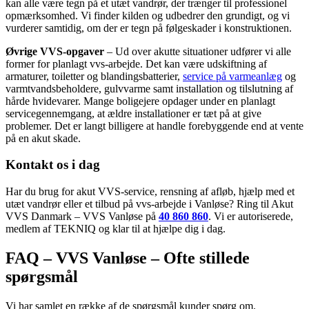
kan alle være tegn på et utæt vandrør, der trænger til professionel
opmærksomhed. Vi finder kilden og udbedrer den grundigt, og vi
vurderer samtidig, om der er tegn på følgeskader i konstruktionen.
Øvrige VVS-opgaver
– Ud over akutte situationer udfører vi alle
former for planlagt vvs-arbejde. Det kan være udskiftning af
armaturer, toiletter og blandingsbatterier,
service på varmeanlæg
og
varmtvandsbeholdere, gulvvarme samt installation og tilslutning af
hårde hvidevarer. Mange boligejere opdager under en planlagt
servicegennemgang, at ældre installationer er tæt på at give
problemer. Det er langt billigere at handle forebyggende end at vente
på en akut skade.
Kontakt os i dag
Har du brug for akut VVS-service, rensning af afløb, hjælp med et
utæt vandrør eller et tilbud på vvs-arbejde i Vanløse? Ring til Akut
VVS Danmark – VVS Vanløse på
40 860 860
. Vi er autoriserede,
medlem af TEKNIQ og klar til at hjælpe dig i dag.
FAQ – VVS Vanløse – Ofte stillede
spørgsmål
Vi har samlet en række af de spørgsmål kunder spørg om.