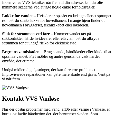
Inden vores VVS-tekniker når frem til din adresse, kan du ofte
minimere skaderne ved at tage nogle enkle forholdsregler.
Lukke for vandet
– Hvis der er opstået en lækage eller et sprunget
rør, bør du straks lukke for hovedhanen. I mange hjem finder du
hovedhanen i bryggerset, teknikskabet eller kælderen.
Sluk for strømmen ved fare
– Kommer vandet tæt på
stikkontakter, hårde hvidevarer eller eltavlen, bør du afbryde
strømmen for at undgå risiko for elektrisk stød.
Begræns vandskaden
– Brug spande, håndklæder eller klude til at
opsamle vandet. Flyt møbler og andre genstande væk fra det
område, der er ramt.
Undgå midlertidige løsninger, der kan forværre problemet –
Improviserede reparationer kan gøre mere skade end gavn. Vent på
vi når frem.
Kontakt VVS Vanløse
Når der opstår problemer med vand, afløb eller varme i Vanløse, er
hurtig og faglig håndtering det, der begrænser skaden. Som