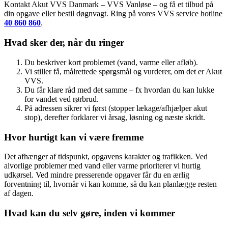
Kontakt Akut VVS Danmark – VVS Vanløse – og få et tilbud på
din opgave eller bestil døgnvagt. Ring på vores VVS service hotline
40 860 860
.
Hvad sker der, når du ringer
Du beskriver kort problemet (vand, varme eller afløb).
Vi stiller få, målrettede spørgsmål og vurderer, om det er Akut
VVS.
Du får klare råd med det samme – fx hvordan du kan lukke
for vandet ved rørbrud.
På adressen sikrer vi først (stopper lækage/afhjælper akut
stop), derefter forklarer vi årsag, løsning og næste skridt.
Hvor hurtigt kan vi være fremme
Det afhænger af tidspunkt, opgavens karakter og trafikken. Ved
alvorlige problemer med vand eller varme prioriterer vi hurtig
udkørsel. Ved mindre presserende opgaver får du en ærlig
forventning til, hvornår vi kan komme, så du kan planlægge resten
af dagen.
Hvad kan du selv gøre, inden vi kommer