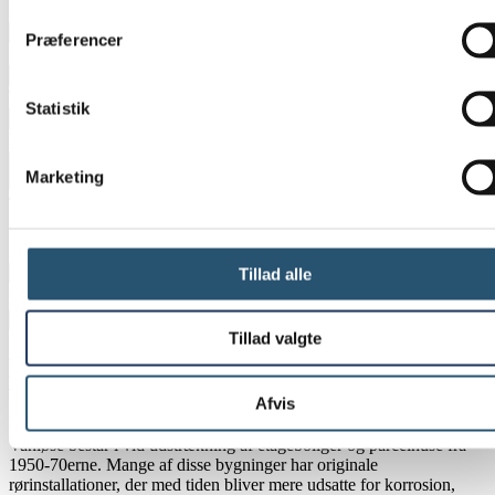
By
*
Præferencer
E-mail
*
Telefon
*
Statistik
Besked
*
Marketing
Tilføj billeder eller tegninger
Tillad alle
Maximum file size: 1 GB
Ja tak, kontakt mig nu
Tillad valgte
Hverdagens VVS-opgaver der løses i
Vanløse
Afvis
Vanløse består i vid udstrækning af etageboliger og parcelhuse fra
1950-70erne. Mange af disse bygninger har originale
rørinstallationer, der med tiden bliver mere udsatte for korrosion,