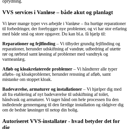
oprydning.
VVS services i Vanløse – både akut og planlagt
Vi løser mange typer vvs arbejde i Vanløse – fra hurtige reparationer
til forbedringer, der forebygger nye problemer, og vi har stor erfaring
med både små og store opgaver. Du kan bl.a. få hjælp til:
Reparationer og fejlfinding
– Vi tilbyder grundig fejlfinding og
reparationer, herunder udskiftning af vandrør, udbedring af utætte
rør og rørbrud samt løsning af problemer med vandtryk og
varmeanlæg.
Afløb og kloakrelaterede problemer
– Vi håndterer alle typer
afløbs- og kloakproblemer, herunder rensning af afløb, samt
mistanke om stoppet kloak.
Badeværelse, armaturer og installationer
– Vi hjælper dig med
alt fra etablering af nyt badeværelse til udskiftning af toilet,
håndvask og armaturer. Vi tager hånd om hele processen fra den
indledende gennemgang til den færdige installation og rådgiver dig
om de bedste løsninger til netop din bolig.
Autoriseret VVS-installatør - hvad betyder det for
dig