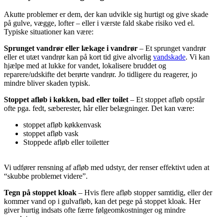
Akutte problemer er dem, der kan udvikle sig hurtigt og give skade
på gulve, vægge, lofter – eller i værste fald skabe risiko ved el.
Typiske situationer kan være:
Sprunget vandrør eller lækage i vandrør
– Et sprunget vandrør
eller et utæt vandrør kan på kort tid give alvorlig
vandskade
. Vi kan
hjælpe med at lukke for vandet, lokalisere bruddet og
reparere/udskifte det berørte vandrør. Jo tidligere du reagerer, jo
mindre bliver skaden typisk.
Stoppet afløb i køkken, bad eller toilet
– Et stoppet afløb opstår
ofte pga. fedt, sæberester, hår eller belægninger. Det kan være:
stoppet afløb køkkenvask
stoppet afløb vask
Stoppede afløb eller toiletter
Vi udfører rensning af afløb med udstyr, der renser effektivt uden at
“skubbe problemet videre”.
Tegn på stoppet kloak
– Hvis flere afløb stopper samtidig, eller der
kommer vand op i gulvafløb, kan det pege på stoppet kloak. Her
giver hurtig indsats ofte færre følgeomkostninger og mindre