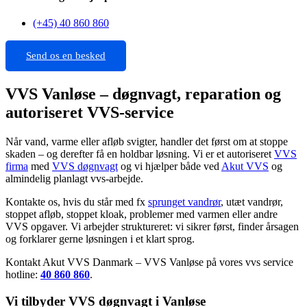
(+45) 40 860 860
Send os en besked
VVS Vanløse – døgnvagt, reparation og
autoriseret VVS-service
Når vand, varme eller afløb svigter, handler det først om at stoppe
skaden – og derefter få en holdbar løsning. Vi er et autoriseret
VVS
firma
med
VVS døgnvagt
og vi hjælper både ved
Akut VVS
og
almindelig planlagt vvs-arbejde.
Kontakte os, hvis du står med fx
sprunget vandrør
, utæt vandrør,
stoppet afløb, stoppet kloak, problemer med varmen eller andre
VVS opgaver. Vi arbejder struktureret: vi sikrer først, finder årsagen
og forklarer gerne løsningen i et klart sprog.
Kontakt Akut VVS Danmark – VVS Vanløse på vores vvs service
hotline:
40 860 860
.
Vi tilbyder VVS døgnvagt i Vanløse