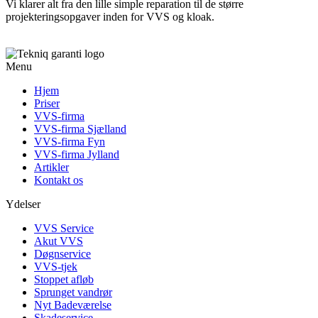
Vi klarer alt fra den lille simple reparation til de større
projekteringsopgaver inden for VVS og kloak.
Menu
Hjem
Priser
VVS-firma
VVS-firma Sjælland
VVS-firma Fyn
VVS-firma Jylland
Artikler
Kontakt os
Ydelser
VVS Service
Akut VVS
Døgnservice
VVS-tjek
Stoppet afløb
Sprunget vandrør
Nyt Badeværelse
Skadeservice