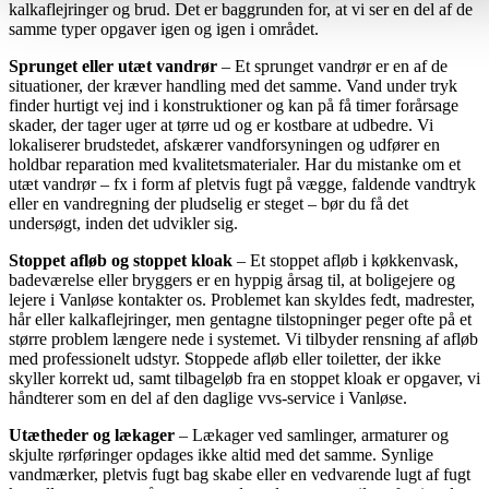
kalkaflejringer og brud. Det er baggrunden for, at vi ser en del af de
samme typer opgaver igen og igen i området.
Sprunget eller utæt vandrør
– Et sprunget vandrør er en af de
situationer, der kræver handling med det samme. Vand under tryk
finder hurtigt vej ind i konstruktioner og kan på få timer forårsage
skader, der tager uger at tørre ud og er kostbare at udbedre. Vi
lokaliserer brudstedet, afskærer vandforsyningen og udfører en
holdbar reparation med kvalitetsmaterialer. Har du mistanke om et
utæt vandrør – fx i form af pletvis fugt på vægge, faldende vandtryk
eller en vandregning der pludselig er steget – bør du få det
undersøgt, inden det udvikler sig.
Stoppet afløb og stoppet kloak
– Et stoppet afløb i køkkenvask,
badeværelse eller bryggers er en hyppig årsag til, at boligejere og
lejere i Vanløse kontakter os. Problemet kan skyldes fedt, madrester,
hår eller kalkaflejringer, men gentagne tilstopninger peger ofte på et
større problem længere nede i systemet. Vi tilbyder rensning af afløb
med professionelt udstyr. Stoppede afløb eller toiletter, der ikke
skyller korrekt ud, samt tilbageløb fra en stoppet kloak er opgaver, vi
håndterer som en del af den daglige vvs-service i Vanløse.
Utætheder og lækager
– Lækager ved samlinger, armaturer og
skjulte rørføringer opdages ikke altid med det samme. Synlige
vandmærker, pletvis fugt bag skabe eller en vedvarende lugt af fugt