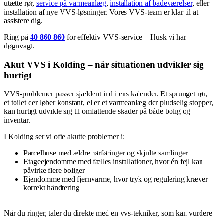
utætte rør,
service på varmeanlæg
,
installation af badeværelser
, eller
installation af nye VVS-løsninger. Vores VVS-team er klar til at
assistere dig.
Ring på
40 860 860
for effektiv VVS-service – Husk vi har
døgnvagt.
Akut VVS i Kolding – når situationen udvikler sig
hurtigt
VVS-problemer passer sjældent ind i ens kalender. Et sprunget rør,
et toilet der løber konstant, eller et varmeanlæg der pludselig stopper,
kan hurtigt udvikle sig til omfattende skader på både bolig og
inventar.
I Kolding ser vi ofte akutte problemer i:
Parcelhuse med ældre rørføringer og skjulte samlinger
Etageejendomme med fælles installationer, hvor én fejl kan
påvirke flere boliger
Ejendomme med fjernvarme, hvor tryk og regulering kræver
korrekt håndtering
Når du ringer, taler du direkte med en vvs-tekniker, som kan vurdere