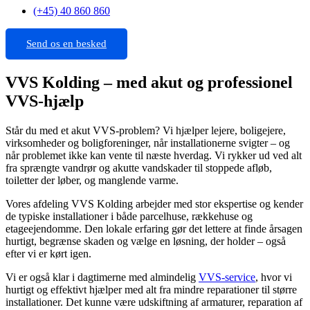
(+45) 40 860 860
Send os en besked
VVS Kolding – med akut og professionel
VVS-hjælp
Står du med et akut VVS-problem? Vi hjælper lejere, boligejere,
virksomheder og boligforeninger, når installationerne svigter – og
når problemet ikke kan vente til næste hverdag. Vi rykker ud ved alt
fra sprængte vandrør og akutte vandskader til stoppede afløb,
toiletter der løber, og manglende varme.
Vores afdeling VVS Kolding arbejder med stor ekspertise og kender
de typiske installationer i både parcelhuse, rækkehuse og
etageejendomme. Den lokale erfaring gør det lettere at finde årsagen
hurtigt, begrænse skaden og vælge en løsning, der holder – også
efter vi er kørt igen.
Vi er også klar i dagtimerne med almindelig
VVS-service
, hvor vi
hurtigt og effektivt hjælper med alt fra mindre reparationer til større
installationer. Det kunne være udskiftning af armaturer, reparation af