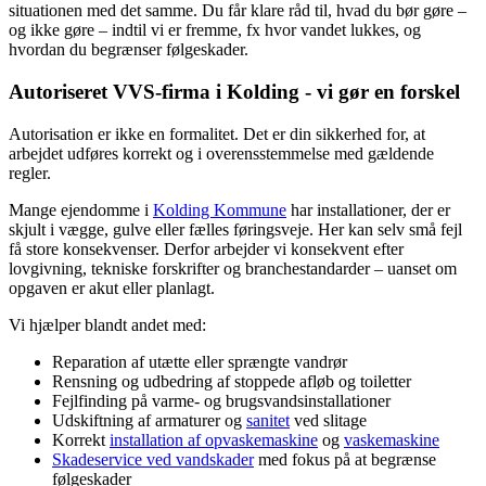
situationen med det samme. Du får klare råd til, hvad du bør gøre –
og ikke gøre – indtil vi er fremme, fx hvor vandet lukkes, og
hvordan du begrænser følgeskader.
Autoriseret VVS-firma i Kolding - vi gør en forskel
Autorisation er ikke en formalitet. Det er din sikkerhed for, at
arbejdet udføres korrekt og i overensstemmelse med gældende
regler.
Mange ejendomme i
Kolding Kommune
har installationer, der er
skjult i vægge, gulve eller fælles føringsveje. Her kan selv små fejl
få store konsekvenser. Derfor arbejder vi konsekvent efter
lovgivning, tekniske forskrifter og branchestandarder – uanset om
opgaven er akut eller planlagt.
Vi hjælper blandt andet med:
Reparation af utætte eller sprængte vandrør
Rensning og udbedring af stoppede afløb og toiletter
Fejlfinding på varme- og brugsvandsinstallationer
Udskiftning af armaturer og
sanitet
ved slitage
Korrekt
installation af opvaskemaskine
og
vaskemaskine
Skadeservice ved vandskader
med fokus på at begrænse
følgeskader