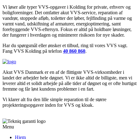
Vi løser alle typer VVS-opgaver i Kolding for private, erhverv og
boligforeninger. Det omfatter akut VVS-service, reparation af
vandrør, stoppede afløb, toiletter der løber, fejlfinding på varme og
varmt vand, udskiftning af armaturer, energioptimering, samt
forebyggende VVS-eftersyn. Fokus er altid på holdbare løsninger,
der fungerer i hverdagen og minimerer risikoen for nye skader.
Har du spørgsmål eller ønsker et tilbud, ring til vores VVS vagt.
Fang VVS Kolding på telefon
40 860 860
.
Akut VVS Danmark er en af de flittigste VVS-virksomheder i
landet der arbejder hele døgnet. Vi er ikke altid de billigste, men vi
leverer altid et solidt arbejde på alle tider af døgnet og er ofte hurtigst
fremme og får løst kundens problemer i en fart.
Vi klarer alt fra den lille simple reparation til de større
projekteringsopgaver inden for VVS og kloak.
Menu
Hjem