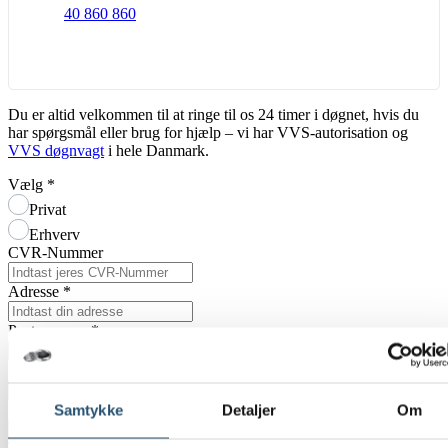
40 860 860
Du er altid velkommen til at ringe til os 24 timer i døgnet, hvis du
har spørgsmål eller brug for hjælp – vi har VVS-autorisation og
VVS døgnvagt
i hele Danmark.
Vælg
*
Privat
Erhverv
CVR-Nummer
Adresse
*
Postnummer
*
By
*
E-mail
*
Samtykke
Detaljer
Om
Telefon
*