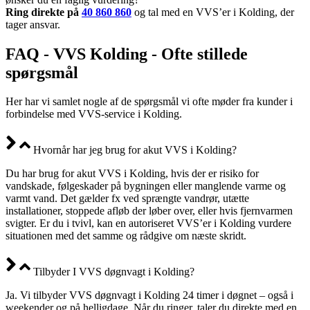
Ring direkte på
40 860 860
og tal med en VVS’er i Kolding, der
tager ansvar.
FAQ - VVS Kolding - Ofte stillede
spørgsmål
Her har vi samlet nogle af de spørgsmål vi ofte møder fra kunder i
forbindelse med VVS-service i Kolding.
Hvornår har jeg brug for akut VVS i Kolding?
Du har brug for akut VVS i Kolding, hvis der er risiko for
vandskade, følgeskader på bygningen eller manglende varme og
varmt vand. Det gælder fx ved sprængte vandrør, utætte
installationer, stoppede afløb der løber over, eller hvis fjernvarmen
svigter. Er du i tvivl, kan en autoriseret VVS’er i Kolding vurdere
situationen med det samme og rådgive om næste skridt.
Tilbyder I VVS døgnvagt i Kolding?
Ja. Vi tilbyder VVS døgnvagt i Kolding 24 timer i døgnet – også i
weekender og på helligdage. Når du ringer, taler du direkte med en