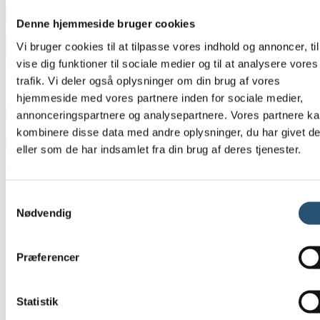
Denne hjemmeside bruger cookies
Besked
*
Vi bruger cookies til at tilpasse vores indhold og annoncer, til
vise dig funktioner til sociale medier og til at analysere vores
Tilføj billeder eller tegninger
trafik. Vi deler også oplysninger om din brug af vores
hjemmeside med vores partnere inden for sociale medier,
annonceringspartnere og analysepartnere. Vores partnere k
Maximum file size: 1 GB
kombinere disse data med andre oplysninger, du har givet d
Ja tak, kontakt mig nu
eller som de har indsamlet fra din brug af deres tjenester.
Typiske VVS-opgaver vi løser i Kolding
Samtykkevalg
Mange kontakter os først, når skaden allerede er sket. Ofte har
Nødvendig
problemet dog været undervejs længe: et afløb der løber
langsommere, en radiator der mister tryk, eller et toilet der aldrig
holder op med at løbe. Ved at reagere hurtigt kan du undgå større og
dyrere reparationer.
Præferencer
Vi bliver ofte kaldt ud til:
Statistik
Langsomme eller tilstoppede afløb
Toiletter der løber og øger vandforbruget