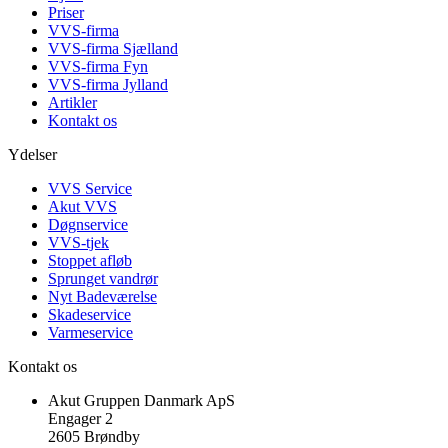
Priser
VVS-firma
VVS-firma Sjælland
VVS-firma Fyn
VVS-firma Jylland
Artikler
Kontakt os
Ydelser
VVS Service
Akut VVS
Døgnservice
VVS-tjek
Stoppet afløb
Sprunget vandrør
Nyt Badeværelse
Skadeservice
Varmeservice
Kontakt os
Akut Gruppen Danmark ApS
Engager 2
2605 Brøndby