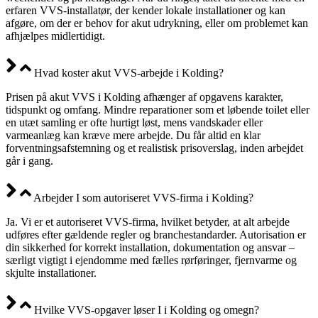
erfaren VVS-installatør, der kender lokale installationer og kan
afgøre, om der er behov for akut udrykning, eller om problemet kan
afhjælpes midlertidigt.
Hvad koster akut VVS-arbejde i Kolding?
Prisen på akut VVS i Kolding afhænger af opgavens karakter,
tidspunkt og omfang. Mindre reparationer som et løbende toilet eller
en utæt samling er ofte hurtigt løst, mens vandskader eller
varmeanlæg kan kræve mere arbejde. Du får altid en klar
forventningsafstemning og et realistisk prisoverslag, inden arbejdet
går i gang.
Arbejder I som autoriseret VVS-firma i Kolding?
Ja. Vi er et autoriseret VVS-firma, hvilket betyder, at alt arbejde
udføres efter gældende regler og branchestandarder. Autorisation er
din sikkerhed for korrekt installation, dokumentation og ansvar –
særligt vigtigt i ejendomme med fælles rørføringer, fjernvarme og
skjulte installationer.
Hvilke VVS-opgaver løser I i Kolding og omegn?