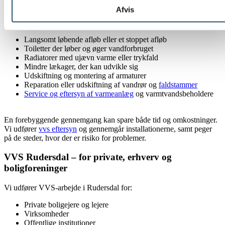
underliggende problem.
Afvis
Vi bliver ofte kaldt ud til:
Langsomt løbende afløb eller et stoppet afløb
Toiletter der løber og øger vandforbruget
Radiatorer med ujævn varme eller trykfald
Mindre lækager, der kan udvikle sig
Udskiftning og montering af armaturer
Reparation eller udskiftning af vandrør og
faldstammer
Service og eftersyn af varmeanlæg
og varmtvandsbeholdere
En forebyggende gennemgang kan spare både tid og omkostninger.
Vi udfører
vvs eftersyn
og gennemgår installationerne, samt peger
på de steder, hvor der er risiko for problemer.
VVS Rudersdal – for private, erhverv og
boligforeninger
Vi udfører VVS-arbejde i Rudersdal for:
Private boligejere og lejere
Virksomheder
Offentlige institutioner