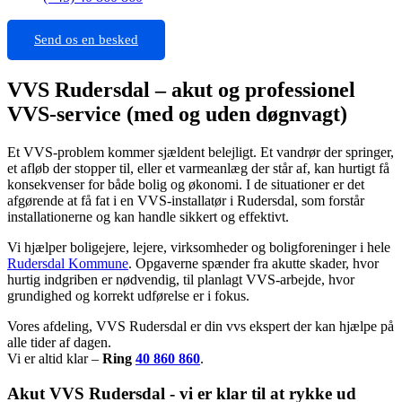
Send os en besked
VVS Rudersdal – akut og professionel
VVS-service (med og uden døgnvagt)
Et VVS-problem kommer sjældent belejligt. Et vandrør der springer,
et afløb der stopper til, eller et varmeanlæg der står af, kan hurtigt få
konsekvenser for både bolig og økonomi. I de situationer er det
afgørende at få fat i en VVS-installatør i Rudersdal, som forstår
installationerne og kan handle sikkert og effektivt.
Vi hjælper boligejere, lejere, virksomheder og boligforeninger i hele
Rudersdal Kommune
. Opgaverne spænder fra akutte skader, hvor
hurtig indgriben er nødvendig, til planlagt VVS-arbejde, hvor
grundighed og korrekt udførelse er i fokus.
Vores afdeling, VVS Rudersdal er din vvs ekspert der kan hjælpe på
alle tider af dagen.
Vi er altid klar –
Ring
40 860 860
.
Akut VVS Rudersdal - vi er klar til at rykke ud