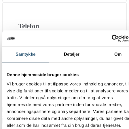
Telefon
40 860 860
Samtykke
Detaljer
Om
Du er altid velkommen til at ringe til os 24 timer i døgnet, hvis du
har spørgsmål eller brug for hjælp – vi har VVS-autorisation og
Denne hjemmeside bruger cookies
VVS døgnvagt
i hele Danmark.
Vi bruger cookies til at tilpasse vores indhold og annoncer, til
Vælg
*
vise dig funktioner til sociale medier og til at analysere vores
Privat
trafik. Vi deler også oplysninger om din brug af vores
Erhverv
CVR-Nummer
hjemmeside med vores partnere inden for sociale medier,
annonceringspartnere og analysepartnere. Vores partnere k
Adresse
*
kombinere disse data med andre oplysninger, du har givet d
eller som de har indsamlet fra din brug af deres tjenester.
Postnummer
*