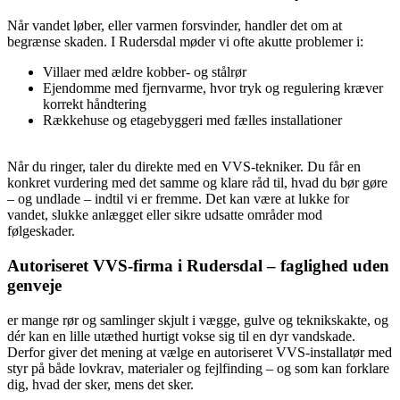
Når vandet løber, eller varmen forsvinder, handler det om at
begrænse skaden. I Rudersdal møder vi ofte akutte problemer i:
Villaer med ældre kobber- og stålrør
Ejendomme med fjernvarme, hvor tryk og regulering kræver
korrekt håndtering
Rækkehuse og etagebyggeri med fælles installationer
Når du ringer, taler du direkte med en VVS-tekniker. Du får en
konkret vurdering med det samme og klare råd til, hvad du bør gøre
– og undlade – indtil vi er fremme. Det kan være at lukke for
vandet, slukke anlægget eller sikre udsatte områder mod
følgeskader.
Autoriseret VVS-firma i Rudersdal – faglighed uden
genveje
er mange rør og samlinger skjult i vægge, gulve og teknikskakte, og
dér kan en lille utæthed hurtigt vokse sig til en dyr vandskade.
Derfor giver det mening at vælge en autoriseret VVS-installatør med
styr på både lovkrav, materialer og fejlfinding – og som kan forklare
dig, hvad der sker, mens det sker.