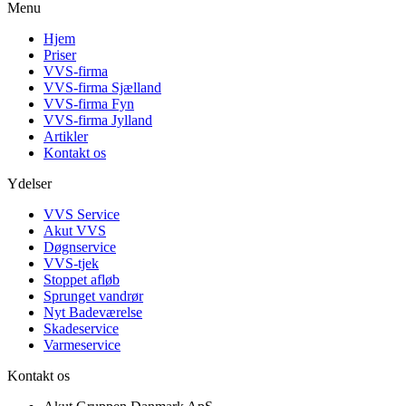
Menu
Hjem
Priser
VVS-firma
VVS-firma Sjælland
VVS-firma Fyn
VVS-firma Jylland
Artikler
Kontakt os
Ydelser
VVS Service
Akut VVS
Døgnservice
VVS-tjek
Stoppet afløb
Sprunget vandrør
Nyt Badeværelse
Skadeservice
Varmeservice
Kontakt os