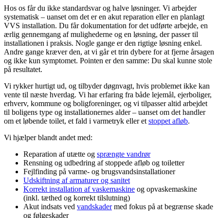
Hos os får du ikke standardsvar og halve løsninger. Vi arbejder
systematisk – uanset om det er en akut reparation eller en planlagt
VVS installation. Du får dokumentation for det udførte arbejde, en
ærlig gennemgang af mulighederne og en løsning, der passer til
installationen i praksis. Nogle gange er den rigtige løsning enkel.
Andre gange kræver den, at vi går et trin dybere for at fjerne årsagen
og ikke kun symptomet. Pointen er den samme: Du skal kunne stole
på resultatet.
Vi rykker hurtigt ud, og tilbyder døgnvagt, hvis problemet ikke kan
vente til næste hverdag. Vi har erfaring fra både lejemål, ejerboliger,
erhverv, kommune og boligforeninger, og vi tilpasser altid arbejdet
til boligens type og installationernes alder – uanset om det handler
om et løbende toilet, et fald i varmetryk eller et
stoppet afløb
.
Vi hjælper blandt andet med:
Reparation af utætte og
sprængte vandrør
Rensning og udbedring af stoppede afløb og toiletter
Fejlfinding på varme- og brugsvandsinstallationer
Udskiftning af armaturer og sanitet
Korrekt installation af vaskemaskine
og opvaskemaskine
(inkl. tæthed og korrekt tilslutning)
Akut indsats ved
vandskader
med fokus på at begrænse skade
og følgeskader