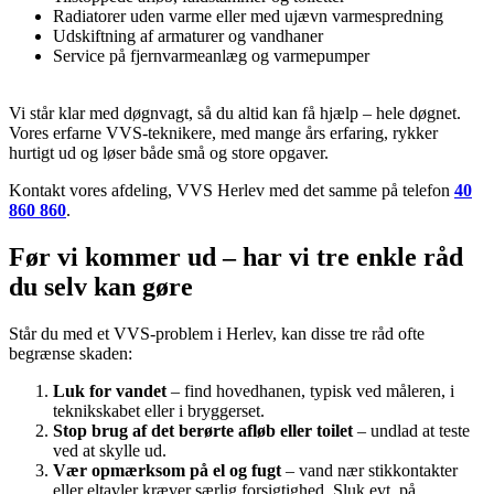
Radiatorer uden varme eller med ujævn varmespredning
Udskiftning af armaturer og vandhaner
Service på fjernvarmeanlæg og varmepumper
Vi står klar med døgnvagt, så du altid kan få hjælp – hele døgnet.
Vores erfarne VVS-teknikere, med mange års erfaring, rykker
hurtigt ud og løser både små og store opgaver.
Kontakt vores afdeling, VVS Herlev med det samme på telefon
40
860 860
.
Før vi kommer ud – har vi tre enkle råd
du selv kan gøre
Står du med et VVS-problem i Herlev, kan disse tre råd ofte
begrænse skaden:
Luk for vandet
– find hovedhanen, typisk ved måleren, i
teknikskabet eller i bryggerset.
Stop brug af det berørte afløb eller toilet
– undlad at teste
ved at skylle ud.
Vær opmærksom på el og fugt
– vand nær stikkontakter
eller eltavler kræver særlig forsigtighed. Sluk evt. på