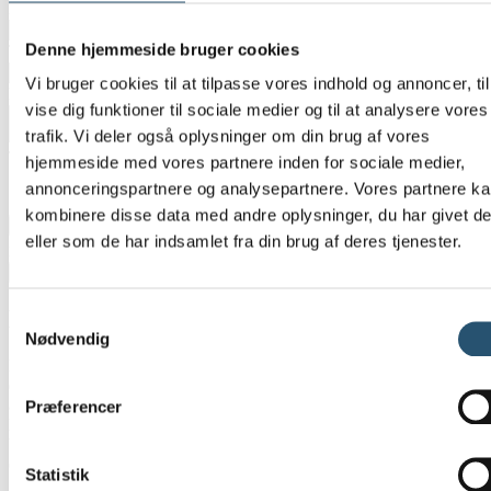
E-mail
*
Denne hjemmeside bruger cookies
Telefon
*
Vi bruger cookies til at tilpasse vores indhold og annoncer, til
Besked
*
vise dig funktioner til sociale medier og til at analysere vores
trafik. Vi deler også oplysninger om din brug af vores
Tilføj billeder eller tegninger
hjemmeside med vores partnere inden for sociale medier,
annonceringspartnere og analysepartnere. Vores partnere k
kombinere disse data med andre oplysninger, du har givet d
eller som de har indsamlet fra din brug af deres tjenester.
Maximum file size: 1 GB
Ja tak, kontakt mig nu
Daglige VVS-opgaver vi løser i Herlev
Samtykkevalg
Nødvendig
De fleste kontakter os først, når problemet allerede er synligt. Men
de fleste VVS-skader starter som små signaler, der nemt overses. Et
afløb bliver lidt langsommere. En radiator larmer svagt. Toilettet
Præferencer
løber en smule. Hvis disse tegn opdages i tide, kan de rettes, før de
bliver til dyre problemer. Her er de opgaver, vi bliver kaldt ud til
oftest:
Statistik