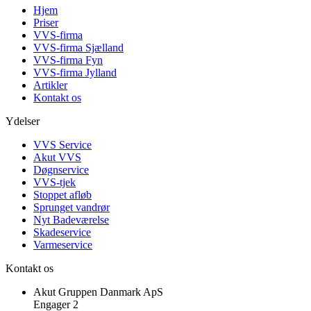
Hjem
Priser
VVS-firma
VVS-firma Sjælland
VVS-firma Fyn
VVS-firma Jylland
Artikler
Kontakt os
Ydelser
VVS Service
Akut VVS
Døgnservice
VVS-tjek
Stoppet afløb
Sprunget vandrør
Nyt Badeværelse
Skadeservice
Varmeservice
Kontakt os
Akut Gruppen Danmark ApS
Engager 2