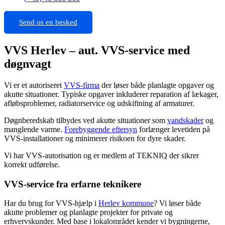
Send os en besked
VVS Herlev – aut. VVS-service med
døgnvagt
Vi er et autoriseret
VVS-firma
der løser både planlagte opgaver og
akutte situationer. Typiske opgaver inkluderer reparation af lækager,
afløbsproblemer, radiatorservice og udskiftning af armaturer.
Døgnberedskab tilbydes ved akutte situationer som
vandskader
og
manglende varme.
Forebyggende eftersyn
forlænger levetiden på
VVS-installationer og minimerer risikoen for dyre skader.
Vi har VVS-autorisation og er medlem af TEKNIQ der sikrer
korrekt udførelse.
VVS-service fra erfarne teknikere
Har du brug for VVS-hjælp i
Herlev kommune
? Vi løser både
akutte problemer og planlagte projekter for private og
erhvervskunder. Med base i lokalområdet kender vi bygningerne,