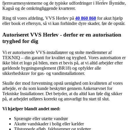
fjernvarmesystemerne og de typiske udfordringer i Herlev Bymidte,
Kagså og de omkringliggende kvarterer.
Ring til vores afdeling, VVS Herlev på
40 860 860
for akut hjælp
eller book et eftersyn, så vi kan forhindre dyre skader, før de opstår.
Autoriseret VVS Herlev - derfor er en autorisation
tryghed for dig
Vi er autoriserede VVS-installatører og stolte medlemmer af
TEKNIQ – din garanti for kvalitet og tryghed. Vores autorisation er
ikke blot et logo på bilen, men et bevis på, at vi altid arbejder efter
gældende bygningsreglement (BR18) og opfylder alle
sikkerhedskrav for gas- og vandinstallationer.
Skulle der mod forventning opstå uenighed om kvaliteten af vores
arbejde, er du som kunde beskyttet gennem Ankenævnet for
Tekniske Installationer. Det betyder, at du altid kan føle dig sikker
på, at arbejdet udføres korrekt og ansvarligt fra start til slut.
Vi hjælper blandt andet med:
Sprængte eller utætte vandrør
Akutte vandskader i bolig eller kælder
Tilstoppede afløb, faldstammer og toiletter