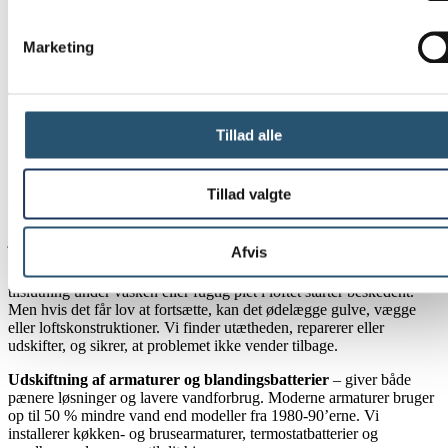
Langsomme eller stoppede afløb
– starter med langsom afledning i
bruseren eller køkkenvasken. Hvis det fortsætter, ender det med total
tilstopning og vand på gulvet. Vi spuler afløb, fjerner tilstopninger
Marketing
mekanisk eller med højtryksrensning og rådgiver om forebyggelse.
Toiletter der løber konstant
– kan koste hundredvis af liter vand
dagligt. Det rammer din vandregning og belaster miljøet. Vi
udskifter pakninger, jousterhaner eller hele mekanismen, så toilettet
Tillad alle
lukker tæt igen.
Radiatorer med støj eller ujævn varme
– har ofte luft i systemet,
Tillad valgte
defekte termostatventiler eller lavt tryk i varmeanlægget. Vi aflufte
systemet, udskifter ventiler og tjekker trykket, så radiatoren varmer
jævnt og stille.
Afvis
Små lækager vokser over tid
– En dryppende vandhane, utæt
tilslutning under vasken eller fugtig plet i loftet starter beskedent.
Men hvis det får lov at fortsætte, kan det ødelægge gulve, vægge
eller loftskonstruktioner. Vi finder utætheden, reparerer eller
udskifter, og sikrer, at problemet ikke vender tilbage.
Udskiftning af armaturer og blandingsbatterier
– giver både
pænere løsninger og lavere vandforbrug. Moderne armaturer bruger
op til 50 % mindre vand end modeller fra 1980-90’erne. Vi
installerer køkken- og brusearmaturer, termostatbatterier og