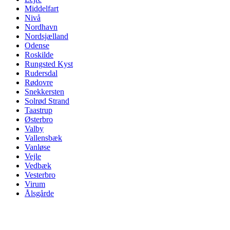
Middelfart
Nivå
Nordhavn
Nordsjælland
Odense
Roskilde
Rungsted Kyst
Rudersdal
Rødovre
Snekkersten
Solrød Strand
Taastrup
Østerbro
Valby
Vallensbæk
Vanløse
Vejle
Vedbæk
Vesterbro
Virum
Ålsgårde