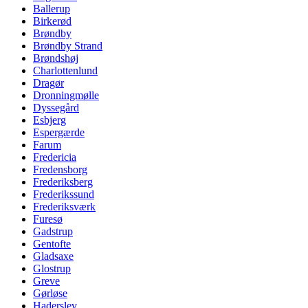
Ballerup
Birkerød
Brøndby
Brøndby Strand
Brøndshøj
Charlottenlund
Dragør
Dronningmølle
Dyssegård
Esbjerg
Espergærde
Farum
Fredericia
Fredensborg
Frederiksberg
Frederikssund
Frederiksværk
Furesø
Gadstrup
Gentofte
Gladsaxe
Glostrup
Greve
Gørløse
Haderslev