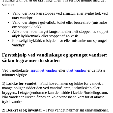
Typiske tegn på, at du bør ringe til en vvs service hotline med det
samme:
Vand, der ikke kan stoppes ved armatur, eller synlig læk ved
utæt vandrør
Vand, der stiger i gulvafløb, toilet eller bruseafløb (mistanke
om stoppet kloak)
Afløb, der løber meget langsomt eller helt stopper, fx stoppet
afløb køkkenvask eller stoppet afløb vask
Pludseligt trykfald, mislyde i rør eller mistanke om sprunget
vandrør
Førstehjælp ved vandlækage og sprunget vandrør:
sådan begrænser du skaden
Ved vandlækage,
sprunget vandrør
eller
utæt vandrør
er de første
minutter vigtige.
1) Lukke for vandet
– Find hovedhanen og lukke for vandet. I
mange boliger sidder den ved vandmåleren, i teknikskab eller
bryggers. I etageejendomme kan den sidde i kælder/fordelingsrum.
Når vandet er lukket, åbnes en koldtvandshane kort for at aflaste
tryk i vandrør.
2) Beskyt el og inventar
– Hvis vandet nærmer sig elinstallationer,