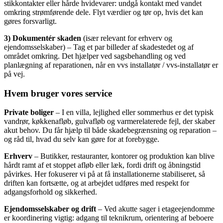
stikkontakter eller hårde hvidevarer: undgå kontakt med vandet
omkring strømførende dele. Flyt værdier og tør op, hvis det kan
gøres forsvarligt.
3) Dokumentér skaden
(især relevant for erhverv og
ejendomsselskaber) – Tag et par billeder af skadestedet og af
området omkring. Det hjælper ved sagsbehandling og ved
planlægning af reparationen, når en vvs installatør / vvs-installatør er
på vej.
Hvem bruger vores service
Private boliger
– I en villa, lejlighed eller sommerhus er det typisk
vandrør, køkkenafløb, gulvafløb og varmerelaterede fejl, der skaber
akut behov. Du får hjælp til både skadebegrænsning og reparation –
og råd til, hvad du selv kan gøre for at forebygge.
Erhverv
– Butikker, restauranter, kontorer og produktion kan blive
hårdt ramt af et stoppet afløb eller læk, fordi drift og åbningstid
påvirkes. Her fokuserer vi på at få installationerne stabiliseret, så
driften kan fortsætte, og at arbejdet udføres med respekt for
adgangsforhold og sikkerhed.
Ejendomsselskaber og drift
– Ved akutte sager i etageejendomme
er koordinering vigtig: adgang til teknikrum, orientering af beboere