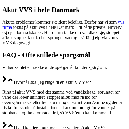
Akut VVS i hele Danmark
Akutte problemer kommer sjældent belejligt. Derfor har vi som
vvs
firma
fokus på akut vvs i hele Danmark – til både private, erhverv
og ejendomsselskaber. Har du mistanke om vandlækage, stoppet
afløb, stoppet kloak eller sprunget vandrør, så få hjælp via vores
VVS døgnvagt.
FAQ - Ofte stillede spørgsmål
Vi har samlet en række af de spørgsmål kunder spørg om.
Hvornår skal jeg ringe til en akut VVS’er?
Ring til akut VVS med det samme ved vandlækage, sprunget rør,
vand der løber uhindret, stoppet afløb med risiko for
oversvømmelse, eller hvis du mangler varmt vand/varme og der er
risiko for skade på installationen. Luk om muligt for vandet på
stophanen og hold området frit, så VVS’eren kan komme til.
Hvad kan jeg gøre, mens jeg venter på akut VVS?