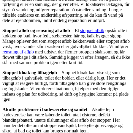
rørføring eller en samling, der giver efter. Vi lokaliserer lækagen, får
styr på vandet og udfører reparation på rør eller samling. I nogle
tilfælde etableres en midlertidig afspærring, så du kan få vand på
dele af ejendommen, indtil endelig reparation er udført.
Stoppet afløb og rensning af afløb
– Et
stoppet afløb
opstår ofte i
køkken og bad, hvor fedt, sæberester, hår og kalk bygger sig op.
Mange oplever det som stoppet afløb køkkenvask eller stoppet afløb
vask, hvor vandet står i vasken eller gulvafløbet klukker. Vi udfører
rensning af afløb
med udstyr, der fjerner proppen skånsomt og får
flowet tilbage i dit afløb. Samtidig kigger vi efter årsagen, så du ikke
står med samme problem igen efter kort tid.
Stoppet kloak og tilbageløb
– Stoppet kloak kan vise sig som
tilbageløb i gulvafløb, toilet der bobler, eller dårlig lugt. Her er det
vigtigt at reagere hurtigt, fordi tilbageløb kan give store rengørings-
og fugtskader. Vi vurderer situationen, hjælper med den rigtige
indsats og plan for udbedring, så drift og hygiejne kommer på plads
igen.
Akutte problemer i badeværelse og sanitet
– Akutte fejl i
badeværelse kan være løbende toilet, utæt cisterne, defekt
blandingsbatteri, utætte tilslutninger eller afløb der stopper. Her
handler det ofte om at stoppe vandspild, beskytte gulv/vægge og
sikre, at bad og toilet kan bruges normalt igen.