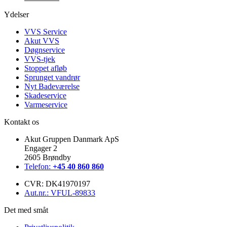
Ydelser
VVS Service
Akut VVS
Døgnservice
VVS-tjek
Stoppet afløb
Sprunget vandrør
Nyt Badeværelse
Skadeservice
Varmeservice
Kontakt os
Akut Gruppen Danmark ApS
Engager 2
2605 Brøndby
Telefon:
+45 40 860 860
CVR: DK41970197
Aut.nr.: VFUL-89833
Det med småt