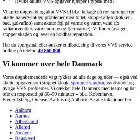
Hvilke akutte VVS-opgaver hjælper I typisk med?
Vi kører døgnvagt og akut VVS til bl.a. lækage på rør, sprunget rør,
utætte haner/ventiler, problemer med toilet, stoppet afløb (køkken,
bad, gulvafløb) samt akutte fejl på varme og varmt vand (fx
radiatorventiler, varmepumpe og fjernvarme). Vi finder årsagen,
stopper skaden og laver en holdbar reparation.
Har du spørgsmål eller ønsker et tilbud, ring til vores VVS service
hotline på telefon
40 860 860
.
Vi kommer over hele Danmark
Vores døgnbemandede vagt rykker ud alle dage og tider — også ved
akutte opgaver som stoppet kloak,
sprunget vandrør
, vandskade og
øvrige VVS-problemer. Vi dækker hele Danmark med teams og har
ofte en responstid på 30–90 minutter – bl.a. København,
Frederiksberg, Odense, Aarhus og Aalborg. Se alle lokationer her:
Aalborg
Aarhus
Albertslund
Allerød
Amager
Bagsværd