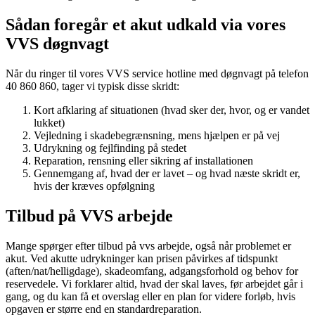
Sådan foregår et akut udkald via vores
VVS døgnvagt
Når du ringer til vores VVS service hotline med døgnvagt på telefon
40 860 860, tager vi typisk disse skridt:
Kort afklaring af situationen (hvad sker der, hvor, og er vandet
lukket)
Vejledning i skadebegrænsning, mens hjælpen er på vej
Udrykning og fejlfinding på stedet
Reparation, rensning eller sikring af installationen
Gennemgang af, hvad der er lavet – og hvad næste skridt er,
hvis der kræves opfølgning
Tilbud på VVS arbejde
Mange spørger efter tilbud på vvs arbejde, også når problemet er
akut. Ved akutte udrykninger kan prisen påvirkes af tidspunkt
(aften/nat/helligdage), skadeomfang, adgangsforhold og behov for
reservedele. Vi forklarer altid, hvad der skal laves, før arbejdet går i
gang, og du kan få et overslag eller en plan for videre forløb, hvis
opgaven er større end en standardreparation.