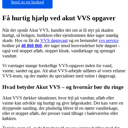
Send os en besked
Få hurtig hjælp ved akut VVS opgaver
Når der opstår Akut VVS, handler det om at få styr på skaden
hurtigt, så boligen, butikken eller ejendommen ikke tager unødig
skade. Hos os får du
VVS døgnvagt
og en bemandet
vvs service
hotline på
40 860 860
, der tager imod henvendelser hele døgnet –
også ved stoppet afløb, stoppet kloak, vandlækage og sprunget
vandrør.
Vi varetager mange forskellige VVS-opgaver inden for vand,
varme, sanitet og gas. Alt akut VVS-arbejde udføres af vores erfarne
VVS-team, og der møder du specialister med rutine i døgnvagt.
Hvad betyder Akut VVS – og hvornår bør du ringe
Akut VVS dækker situationer, hvor fejl på vandrør, afløb eller
varme kan udvikle sig hurtigt og give følgeskader. Det kan være en
dryppende samling, der pludselig bliver til en større vandlækage,
eller et stoppet afløb, der presser vand tilbage i badeværelse eller
køkken.