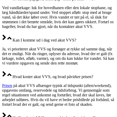
Ved vandlækage: luk for hovedhanen eller den lokale stophane, og
læg håndklæder/spand under. Ved stoppet afløb: stop med at bruge
vand, så det ikke løber over. Hvis vandet er tæt på el, så sluk for
strømmen i det berørte område, hvis det kan gøres sikkert. Fortæl os
bagefter, hvad du har gjort, når du kontakter akut VVS.
Kan I komme ud i dag ved akut VVS?
Ja, vi prioriterer akut VVS og forsøger at rykke ud samme dag, når
det er muligt. Når du ringer, oplyser du adresse, hvad der er galt (fx
lækage, toilet, afløb, varme), og om du kan lukke for vandet. Så kan
vi vurdere opgaven og sende den rette montør.
Hvad koster akut VVS, og hvad påvirker prisen?
Prisen
på akut VVS afhænger typisk af tidspunkt (aften/weekend),
opgavens omfang, reservedele og tidsforbrug. Vi gennemgår som
regel situationen ved ankomst og fortæller, hvad der skal laves, før
arbejdet udføres. Hvis du vil have et bedre prisbillede på forhånd, så
fortæl hvad der er galt, og send gerne et foto af skaden.