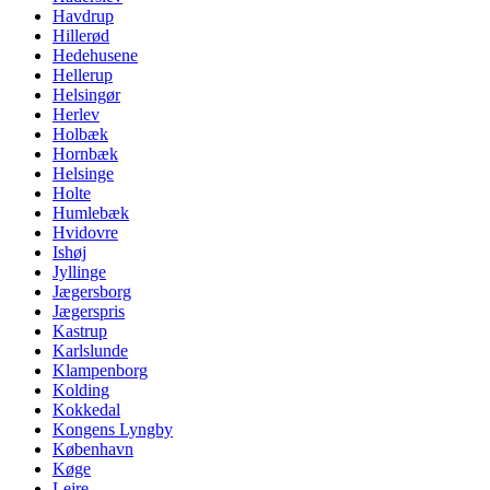
Havdrup
Hillerød
Hedehusene
Hellerup
Helsingør
Herlev
Holbæk
Hornbæk
Helsinge
Holte
Humlebæk
Hvidovre
Ishøj
Jyllinge
Jægersborg
Jægerspris
Kastrup
Karlslunde
Klampenborg
Kolding
Kokkedal
Kongens Lyngby
København
Køge
Lejre