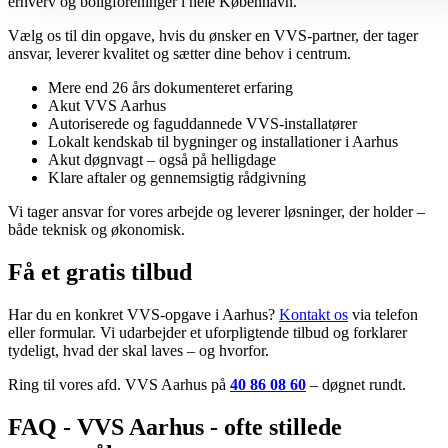
erhverv og boligforeninger i hele København.
Vælg os til din opgave, hvis du ønsker en VVS-partner, der tager
ansvar, leverer kvalitet og sætter dine behov i centrum.
Mere end 26 års dokumenteret erfaring
Akut VVS Aarhus
Autoriserede og faguddannede VVS-installatører
Lokalt kendskab til bygninger og installationer i Aarhus
Akut døgnvagt – også på helligdage
Klare aftaler og gennemsigtig rådgivning
Vi tager ansvar for vores arbejde og leverer løsninger, der holder –
både teknisk og økonomisk.
Få et gratis tilbud
Har du en konkret VVS-opgave i Aarhus?
Kontakt os
via telefon
eller formular. Vi udarbejder et uforpligtende tilbud og forklarer
tydeligt, hvad der skal laves – og hvorfor.
Ring til vores afd. VVS Aarhus på
40 86 08 60
– døgnet rundt.
FAQ - VVS Aarhus - ofte stillede