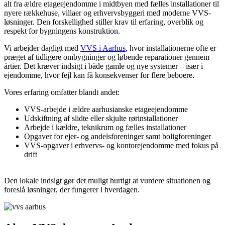
alt fra ældre etageejendomme i midtbyen med fælles installationer til
nyere rækkehuse, villaer og erhvervsbyggeri med moderne VVS-
løsninger. Den forskellighed stiller krav til erfaring, overblik og
respekt for bygningens konstruktion.
Vi arbejder dagligt med
VVS i Aarhus
, hvor installationerne ofte er
præget af tidligere ombygninger og løbende reparationer gennem
årtier. Det kræver indsigt i både gamle og nye systemer – især i
ejendomme, hvor fejl kan få konsekvenser for flere beboere.
Vores erfaring omfatter blandt andet:
VVS-arbejde i ældre aarhusianske etageejendomme
Udskiftning af slidte eller skjulte rørinstallationer
Arbejde i kældre, teknikrum og fælles installationer
Opgaver for ejer- og andelsforeninger samt boligforeninger
VVS-opgaver i erhvervs- og kontorejendomme med fokus på
drift
Den lokale indsigt gør det muligt hurtigt at vurdere situationen og
foreslå løsninger, der fungerer i hverdagen.