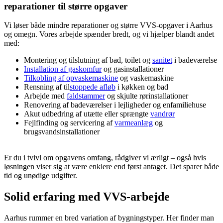
reparationer til større opgaver
Vi løser både mindre reparationer og større VVS-opgaver i Aarhus
og omegn. Vores arbejde spænder bredt, og vi hjælper blandt andet
med:
Montering og tilslutning af bad, toilet og
sanitet
i badeværelse
Installation af gaskomfur
og gasinstallationer
Tilkobling af op
vaskemaskine
og vaskemaskine
Rensning af til
stoppede afløb
i køkken og bad
Arbejde med
faldstammer
og skjulte rørinstallationer
Renovering af badeværelser i lejligheder og enfamiliehuse
Akut udbedring af utætte eller sprængte
vandrør
Fejlfinding og servicering af
varmeanlæg
og
brugsvandsinstallationer
Er du i tvivl om opgavens omfang, rådgiver vi ærligt – også hvis
løsningen viser sig at være enklere end først antaget. Det sparer både
tid og unødige udgifter.
Solid erfaring med VVS-arbejde
Aarhus rummer en bred variation af bygningstyper. Her finder man