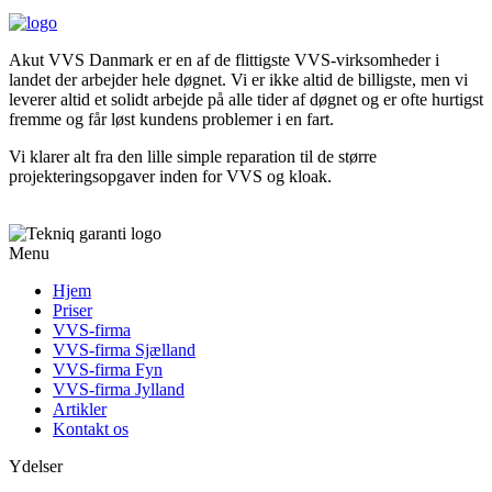
Akut VVS Danmark er en af de flittigste VVS-virksomheder i
landet der arbejder hele døgnet. Vi er ikke altid de billigste, men vi
leverer altid et solidt arbejde på alle tider af døgnet og er ofte hurtigst
fremme og får løst kundens problemer i en fart.
Vi klarer alt fra den lille simple reparation til de større
projekteringsopgaver inden for VVS og kloak.
Menu
Hjem
Priser
VVS-firma
VVS-firma Sjælland
VVS-firma Fyn
VVS-firma Jylland
Artikler
Kontakt os
Ydelser