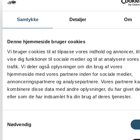
Erhverv
CVR-Nummer
Samtykke
Detaljer
Om
Adresse
*
Postnummer
*
Denne hjemmeside bruger cookies
By
*
Vi bruger cookies til at tilpasse vores indhold og annoncer, til
E-mail
*
vise dig funktioner til sociale medier og til at analysere vores
trafik. Vi deler også oplysninger om din brug af vores
Telefon
*
hjemmeside med vores partnere inden for sociale medier,
annonceringspartnere og analysepartnere. Vores partnere k
Besked
*
kombinere disse data med andre oplysninger, du har givet d
eller som de har indsamlet fra din brug af deres tjenester.
Tilføj billeder eller tegninger
Samtykkevalg
Nødvendig
Maximum file size: 1 GB
Ja tak, kontakt mig nu