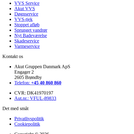
VVS Service
Akut VVS
Døgnservice
VVS-tjek
Stoppet afløb
Sprunget vandrør
Nyt Badeværelse
Skadeservice
Varmeservice
Kontakt os
Akut Gruppen Danmark ApS
Engager 2
2605 Brøndby
Telefon:
+45 40 860 860
CVR: DK41970197
Aut.nr.: VFUL-89833
Det med småt
Privatlivspolitik
Cookiepolitik