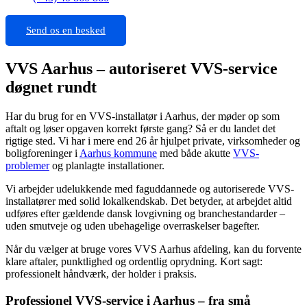
Send os en besked
VVS Aarhus – autoriseret VVS-service
døgnet rundt
Har du brug for en VVS-installatør i Aarhus, der møder op som
aftalt og løser opgaven korrekt første gang? Så er du landet det
rigtige sted. Vi har i mere end 26 år hjulpet private, virksomheder og
boligforeninger i
Aarhus kommune
med både akutte
VVS-
problemer
og planlagte installationer.
Vi arbejder udelukkende med faguddannede og autoriserede VVS-
installatører med solid lokalkendskab. Det betyder, at arbejdet altid
udføres efter gældende dansk lovgivning og branchestandarder –
uden smutveje og uden ubehagelige overraskelser bagefter.
Når du vælger at bruge vores VVS Aarhus afdeling, kan du forvente
klare aftaler, punktlighed og ordentlig oprydning. Kort sagt:
professionelt håndværk, der holder i praksis.
Professionel VVS-service i Aarhus – fra små