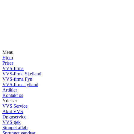
Menu
Hjem
Priser
VVS-firma
VVS-firma Sjælland
VVS-firma Fyn
VVS-firma Jylland
Artikler
Kontakt os
Ydelser
VVS Service
Akut VVS
Døgnservice
VVS-tjek
Stoppet afløb
Sprunget vandrør