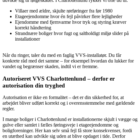
udvikle sig til følgeskader. I Charlottenlund rykker vi ofte ud til:
Villaer med ældre, skjulte rørføringer fra før 1980
Etageejendomme hvor én fejl påvirker flere lejligheder
Ejendomme med fjernvarme hvor tryk og styring kræver
korrekt håndtering
Strandnære boliger hvor fugt og saltholdigt miljø slider på
installationer
Når du ringer, taler du med en faglig VVS-installatør. Du får
konkrete råd med det samme – for eksempel hvordan du lukker for
vandet og begrænser skaden, indtil vi er fremme.
Autoriseret VVS Charlottenlund – derfor er
autorisation din tryghed
Autorisation er ikke en formalitet – det er din sikkerhed for, at
arbejdet bliver udført korrekt og i overensstemmelse med gældende
regler.
I mange boliger i Charlottenlund er installationerne skjult i vægge og
gulve eller samlet i fælles føringsveje i etageejendomme og
boligforeninger. Her kan selv små fejl få store konsekvenser, fordi
en utæthed kan udvikle sig uden at blive opdaget i tide. Derfor