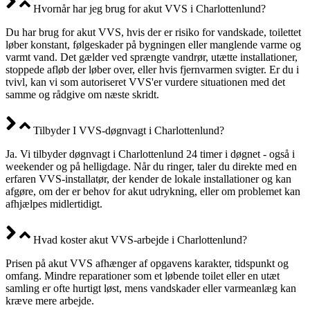
Hvornår har jeg brug for akut VVS i Charlottenlund?
Du har brug for akut VVS, hvis der er risiko for vandskade, toilettet
løber konstant, følgeskader på bygningen eller manglende varme og
varmt vand. Det gælder ved sprængte vandrør, utætte installationer,
stoppede afløb der løber over, eller hvis fjernvarmen svigter. Er du i
tvivl, kan vi som autoriseret VVS'er vurdere situationen med det
samme og rådgive om næste skridt.
Tilbyder I VVS-døgnvagt i Charlottenlund?
Ja. Vi tilbyder døgnvagt i Charlottenlund 24 timer i døgnet - også i
weekender og på helligdage. Når du ringer, taler du direkte med en
erfaren VVS-installatør, der kender de lokale installationer og kan
afgøre, om der er behov for akut udrykning, eller om problemet kan
afhjælpes midlertidigt.
Hvad koster akut VVS-arbejde i Charlottenlund?
Prisen på akut VVS afhænger af opgavens karakter, tidspunkt og
omfang. Mindre reparationer som et løbende toilet eller en utæt
samling er ofte hurtigt løst, mens vandskader eller varmeanlæg kan
kræve mere arbejde.