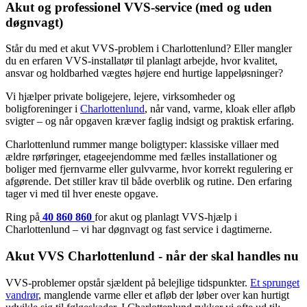
Akut og professionel VVS-service (med og uden
døgnvagt)
Står du med et akut VVS-problem i Charlottenlund? Eller mangler
du en erfaren VVS-installatør til planlagt arbejde, hvor kvalitet,
ansvar og holdbarhed vægtes højere end hurtige lappeløsninger?
Vi hjælper private boligejere, lejere, virksomheder og
boligforeninger i
Charlottenlund
, når vand, varme, kloak eller afløb
svigter – og når opgaven kræver faglig indsigt og praktisk erfaring.
Charlottenlund rummer mange boligtyper: klassiske villaer med
ældre rørføringer, etageejendomme med fælles installationer og
boliger med fjernvarme eller gulvvarme, hvor korrekt regulering er
afgørende. Det stiller krav til både overblik og rutine. Den erfaring
tager vi med til hver eneste opgave.
Ring på
40 860 860
for akut og planlagt VVS-hjælp i
Charlottenlund – vi har døgnvagt og fast service i dagtimerne.
Akut VVS Charlottenlund - når der skal handles nu
VVS-problemer opstår sjældent på belejlige tidspunkter.
Et sprunget
vandrør
, manglende varme eller et afløb der løber over kan hurtigt