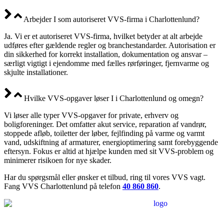
Arbejder I som autoriseret VVS-firma i Charlottenlund?
Ja. Vi er et autoriseret VVS-firma, hvilket betyder at alt arbejde
udføres efter gældende regler og branchestandarder. Autorisation er
din sikkerhed for korrekt installation, dokumentation og ansvar –
særligt vigtigt i ejendomme med fælles rørføringer, fjernvarme og
skjulte installationer.
Hvilke VVS-opgaver løser I i Charlottenlund og omegn?
Vi løser alle typer VVS-opgaver for private, erhverv og
boligforeninger. Det omfatter akut service, reparation af vandrør,
stoppede afløb, toiletter der løber, fejlfinding på varme og varmt
vand, udskiftning af armaturer, energioptimering samt forebyggende
eftersyn. Fokus er altid at hjælpe kunden med sit VVS-problem og
minimerer risikoen for nye skader.
Har du spørgsmål eller ønsker et tilbud, ring til vores VVS vagt.
Fang VVS Charlottenlund på telefon
40 860 860
.