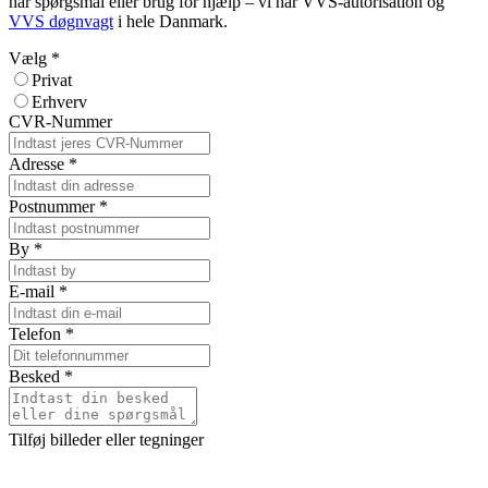
har spørgsmål eller brug for hjælp – vi har VVS-autorisation og
VVS døgnvagt
i hele Danmark.
Vælg
*
Privat
Erhverv
CVR-Nummer
Adresse
*
Postnummer
*
By
*
E-mail
*
Telefon
*
Besked
*
Tilføj billeder eller tegninger