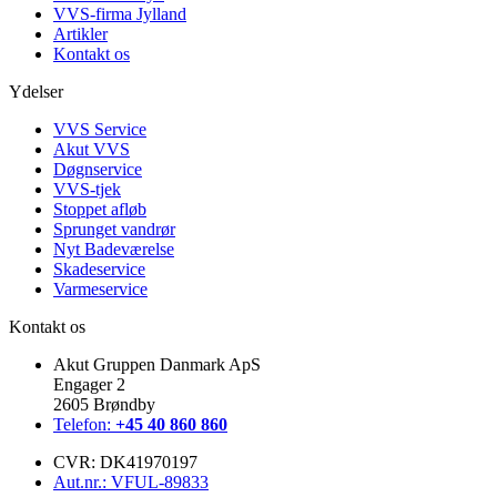
VVS-firma Jylland
Artikler
Kontakt os
Ydelser
VVS Service
Akut VVS
Døgnservice
VVS-tjek
Stoppet afløb
Sprunget vandrør
Nyt Badeværelse
Skadeservice
Varmeservice
Kontakt os
Akut Gruppen Danmark ApS
Engager 2
2605 Brøndby
Telefon:
+45 40 860 860
CVR: DK41970197
Aut.nr.: VFUL-89833