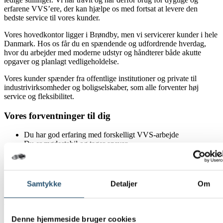
erfarene VVS’ere, der kan hjælpe os med fortsat at levere den
bedste service til vores kunder.
Vores hovedkontor ligger i Brøndby, men vi servicerer kunder i hele
Danmark. Hos os får du en spændende og udfordrende hverdag,
hvor du arbejder med moderne udstyr og håndterer både akutte
opgaver og planlagt vedligeholdelse.
Vores kunder spænder fra offentlige institutioner og private til
industrivirksomheder og boligselskaber, som alle forventer høj
service og fleksibilitet.
Vores forventninger til dig
Du har god erfaring med forskelligt VVS-arbejde
Du er mødestabil og tager ansvar
Du kan lide at tage fat og få noget fra hånden
Du hjælper der, hvor der er brug for det
Du sætter en ære i at yde god service til kunderne
Du har en positiv indstilling og et godt humør
Samtykke
Detaljer
Om
Hvad vi kan tilbyde dig
Denne hjemmeside bruger cookies
Vi værdsætter den tid du lægger i din ansøgning. Hos os bliver du