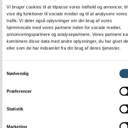
en del af en arbejdsplads, hvor faglighed, ansvarlighed og
Vi bruger cookies til at tilpasse vores indhold og annoncer, til
samarbejde prioriteres højt.
vise dig funktioner til sociale medier og til at analysere vores
Hvis du har passion for VVS-faget og trives med både selvstændige
trafik. Vi deler også oplysninger om din brug af vores
opgaver og samarbejde i et team, ser vi gode muligheder for, at du
hjemmeside med vores partnere inden for sociale medier,
kan udvikle dig hos os. Vi lægger vægt på ordentlige arbejdsforhold,
annonceringspartnere og analysepartnere. Vores partnere k
klare rammer og en hverdag, hvor kvalitet og godt kollegaskab går
hånd i hånd.
kombinere disse data med andre oplysninger, du har givet d
eller som de har indsamlet fra din brug af deres tjenester.
Vi ser frem til at modtage din ansøgning og høre mere om, hvad du
kan bidrage med – både fagligt og menneskeligt.
Ansøgningsfristen er ikke fast da vi har gang i flere opgaver, vi
Samtykkevalg
planlægger derfor at afholde samtaler løbende. Vi håber at kunne
Nødvendig
byde vores nye kollega(er) velkommen i vores team snarest muligt.
Et godt arbejdsmiljø
Masser af frihed under ansvar
Præferencer
En arbejdsplads med fokus på medarbejdernes trivsel
Statistik
Vi tilbyder vores kunder VVS døgnservice, og der må derfor
forventes vekslende arbejdstider.
Er du interesseret
Marketing