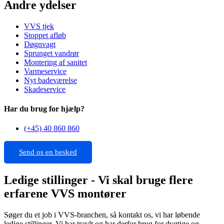
Andre ydelser
VVS tjek
Stoppet afløb
Døgnvagt
Sprunget vandrør
Montering af sanitet
Varmeservice
Nyt badeværelse
Skadeservice
Har du brug for hjælp?
(+45) 40 860 860
Send os en besked
Ledige stillinger - Vi skal bruge flere
erfarene VVS montører
Søger du et job i VVS-branchen, så kontakt os, vi har løbende
ledige stillinger. Vi har travlt og har derfor brug for dygtige og