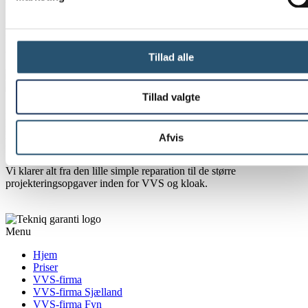
Vi har brug for en ekstra VVS’er hurtigst muligt og glæder os til at
høre fra dig. Du sender din ansøgning til info@akutvvsdanmark.dk
og er desuden velkommen til at kontakte os på
40 860 860
.
Tillad alle
Tillad valgte
Akut VVS Danmark er en af de flittigste VVS-virksomheder i
landet der arbejder hele døgnet. Vi er ikke altid de billigste, men vi
leverer altid et solidt arbejde på alle tider af døgnet og er ofte hurtigst
Afvis
fremme og får løst kundens problemer i en fart.
Vi klarer alt fra den lille simple reparation til de større
projekteringsopgaver inden for VVS og kloak.
Menu
Hjem
Priser
VVS-firma
VVS-firma Sjælland
VVS-firma Fyn