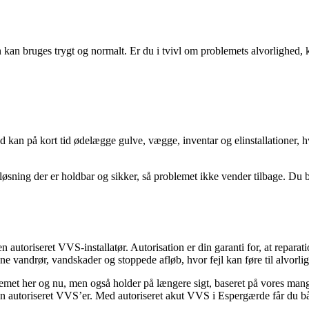
en kan bruges trygt og normalt. Er du i tvivl om problemets alvorlighed, 
d kan på kort tid ødelægge gulve, vægge, inventar og elinstallationer, hv
løsning der er holdbar og sikker, så problemet ikke vender tilbage. Du 
autoriseret VVS-installatør. Autorisation er din garanti for, at reparati
vandrør, vandskader og stoppede afløb, hvor fejl kan føre til alvorlig
emet her og nu, men også holder på længere sigt, baseret på vores mange
 en autoriseret VVS’er. Med autoriseret akut VVS i Espergærde får du b