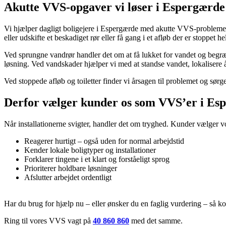
Akutte VVS-opgaver vi løser i Espergærde
Vi hjælper dagligt boligejere i Espergærde med akutte VVS-problemer,
eller udskifte et beskadiget rør eller få gang i et afløb der er stoppet helt
Ved sprungne vandrør handler det om at få lukket for vandet og begræ
løsning. Ved vandskader hjælper vi med at standse vandet, lokalisere å
Ved stoppede afløb og toiletter finder vi årsagen til problemet og sørge
Derfor vælger kunder os som VVS’er i Es
Når installationerne svigter, handler det om tryghed. Kunder vælger vo
Reagerer hurtigt – også uden for normal arbejdstid
Kender lokale boligtyper og installationer
Forklarer tingene i et klart og forståeligt sprog
Prioriterer holdbare løsninger
Afslutter arbejdet ordentligt
Har du brug for hjælp nu – eller ønsker du en faglig vurdering – så 
Ring til vores VVS vagt på
40 860 860
med det samme.