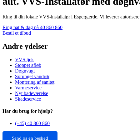
aut. VVS-Installatør med døgnv
Ring til din lokale VVS-installatør i Espergærde. Vi leverer autorise
Ring nat & dag på 40 860 860
Bestil et tilbud
Andre ydelser
VVS tjek
Stoppet afløb
Døgnvagt
Sprunget vandrør
Montering af sanitet
Varmeservice
Nyt badeværelse
Skadeservice
Har du brug for hjælp?
(+45) 40 860 860
Send os en besked