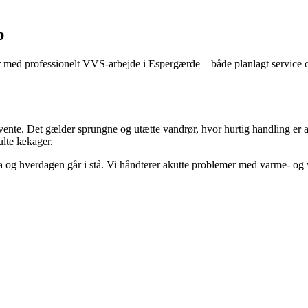
b
er med professionelt VVS-arbejde i Espergærde – både planlagt service o
vente. Det gælder sprungne og utætte vandrør, hvor hurtig handling er a
ulte lækager.
ra og hverdagen går i stå. Vi håndterer akutte problemer med varme- og 