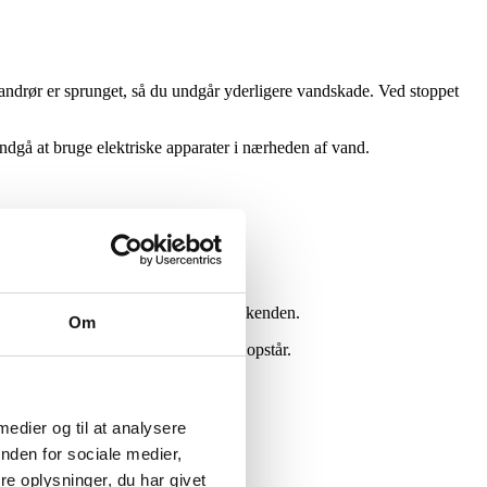
 vandrør er sprunget, så du undgår yderligere vandskade. Ved stoppet
ndgå at bruge elektriske apparater i nærheden af vand.
nt om aftenen, om natten eller i weekenden.
Om
du få professionel hjælp når behovet opstår.
 medier og til at analysere
nden for sociale medier,
e oplysninger, du har givet