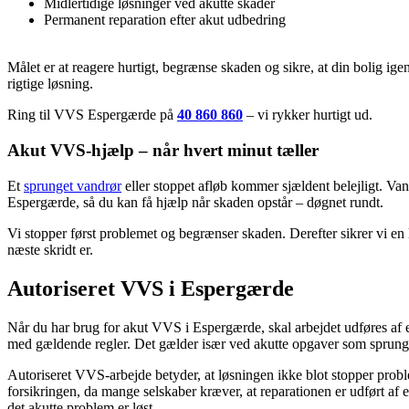
Midlertidige løsninger ved akutte skader
Permanent reparation efter akut udbedring
Målet er at reagere hurtigt, begrænse skaden og sikre, at din bolig ig
rigtige løsning.
Ring til VVS Espergærde på
40 860 860
– vi rykker hurtigt ud.
Akut VVS-hjælp – når hvert minut tæller
Et
sprunget vandrør
eller stoppet afløb kommer sjældent belejligt. Van
Espergærde, så du kan få hjælp når skaden opstår – døgnet rundt.
Vi stopper først problemet og begrænser skaden. Derefter sikrer vi en 
næste skridt er.
Autoriseret VVS i Espergærde
Når du har brug for akut VVS i Espergærde, skal arbejdet udføres af en 
med gældende regler. Det gælder især ved akutte opgaver som sprungne 
Autoriseret VVS-arbejde betyder, at løsningen ikke blot stopper probl
forsikringen, da mange selskaber kræver, at reparationen er udført af
det akutte problem er løst.