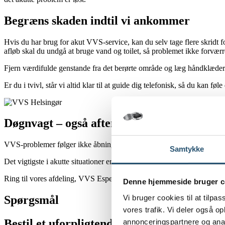
Begræns skaden indtil vi ankommer
Hvis du har brug for akut VVS-service, kan du selv tage flere skridt 
afløb skal du undgå at bruge vand og toilet, så problemet ikke forværr
Fjern værdifulde genstande fra det berørte område og læg håndklæder e
Er du i tvivl, står vi altid klar til at guide dig telefonisk, så du kan 
Døgnvagt – også aften, nat og weekend
VVS-problemer følger ikke åbningstider. Derfor tilbyder vi akut VVS
Samtykke
Det vigtigste i akutte situationer er ikke at vente. Selv en mindre læk
Ring til vores afdeling, VVS Espergærde
40 860 860
– Dit
VVS-firm
Denne hjemmeside bruger c
Vi bruger cookies til at tilpas
Spørgsmål
vores trafik. Vi deler også 
Bestil et uforpligtende tilbud
annonceringspartnere og anal