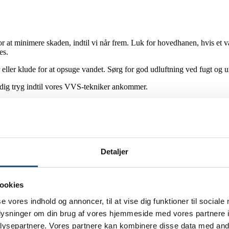
for at minimere skaden, indtil vi når frem. Luk for hovedhanen, hvis et
es.
ller klude for at opsuge vandet. Sørg for god udluftning ved fugt og u
føle dig tryg indtil vores VVS-tekniker ankommer.
-døgnvagt i Espergærde, så du kan få hjælp selvom problemet opstår se
Detaljer
age kan udvikle sig hurtigt, hvis der ikke gribes ind. Med døgnvagt kan 
a
kan rykke ud nu.
ookies
se vores indhold og annoncer, til at vise dig funktioner til sociale
oplysninger om din brug af vores hjemmeside med vores partnere i
ysepartnere. Vores partnere kan kombinere disse data med andr