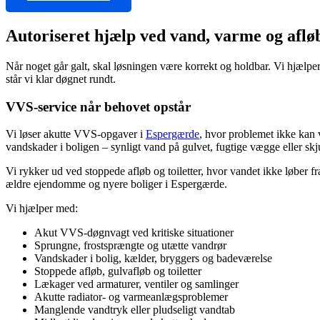
Autoriseret hjælp ved vand, varme og aflø
Når noget går galt, skal løsningen være korrekt og holdbar. Vi hjælp
står vi klar døgnet rundt.
VVS-service når behovet opstår
Vi løser akutte VVS-opgaver i
Espergærde
, hvor problemet ikke kan 
vandskader i boligen – synligt vand på gulvet, fugtige vægge eller skj
Vi rykker ud ved stoppede afløb og toiletter, hvor vandet ikke løber f
ældre ejendomme og nyere boliger i Espergærde.
Vi hjælper med:
Akut VVS-døgnvagt ved kritiske situationer
Sprungne, frostsprængte og utætte vandrør
Vandskader i bolig, kælder, bryggers og badeværelse
Stoppede afløb, gulvafløb og toiletter
Lækager ved armaturer, ventiler og samlinger
Akutte radiator- og varmeanlægsproblemer
Manglende vandtryk eller pludseligt vandtab