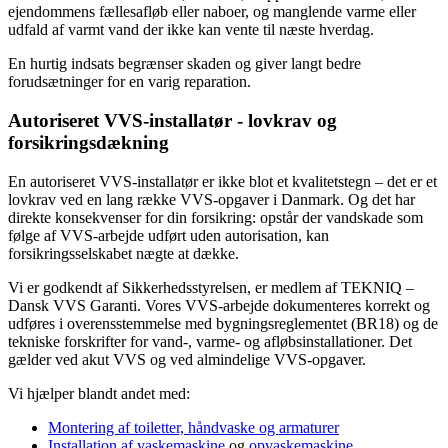
ejendommens fællesafløb eller naboer, og manglende varme eller
udfald af varmt vand der ikke kan vente til næste hverdag.
En hurtig indsats begrænser skaden og giver langt bedre
forudsætninger for en varig reparation.
Autoriseret VVS-installatør - lovkrav og
forsikringsdækning
En autoriseret VVS-installatør er ikke blot et kvalitetstegn – det er et
lovkrav ved en lang række VVS-opgaver i Danmark. Og det har
direkte konsekvenser for din forsikring: opstår der vandskade som
følge af VVS-arbejde udført uden autorisation, kan
forsikringsselskabet nægte at dække.
Vi er godkendt af Sikkerhedsstyrelsen, er medlem af TEKNIQ –
Dansk VVS Garanti. Vores VVS-arbejde dokumenteres korrekt og
udføres i overensstemmelse med bygningsreglementet (BR18) og de
tekniske forskrifter for vand-, varme- og afløbsinstallationer. Det
gælder ved akut VVS og ved almindelige VVS-opgaver.
Vi hjælper blandt andet med:
Montering af toiletter, håndvaske og armaturer
Installation af vaskemaskine
og
opvaskemaskine