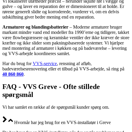
Vi lokaliserer utætheder præcist – herunder skjulte rør i vægge og
gulve – og laver en reparation der er dimensioneret til at holde. Er
rørene generelt slidte og korroderede, vurderer vi, om en delvis
udskiftning giver bedre mening end en reparation.
Armaturer og blandingsbatterier
– Moderne armaturer bruger
markant mindre vand end modeller fra 1990’erne og tidligere, takket
være flowbegrænsere og keramiske ventiler der ikke kræver de store
kræfter og ikke slider som pakningsbaserede systemer. Vi hjælper
med montering af armaturer i køkken og på badeværelse – levering
og VVS-arbejde koordineres samlet.
Har du brug for
VVS-service
, rensning af afløb,
badeværelsesrenovering eller et tilbud på VVS-arbejde, så ring på
40 860 860
.
FAQ - VVS Greve - Ofte stillede
spørgsmål
Vi har samlet en række af de spørgsmål kunder spørg om.
Hvornår har jeg brug for en VVS-installatør i Greve