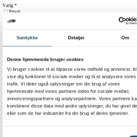
Vælg
*
Privat
Erhverv
CVR-Nummer
Adresse
*
Samtykke
Detaljer
Om
Postnummer
*
By
*
Denne hjemmeside bruger cookies
Vi bruger cookies til at tilpasse vores indhold og annoncer, til
E-mail
*
vise dig funktioner til sociale medier og til at analysere vores
Telefon
*
trafik. Vi deler også oplysninger om din brug af vores
hjemmeside med vores partnere inden for sociale medier,
Besked
*
annonceringspartnere og analysepartnere. Vores partnere k
kombinere disse data med andre oplysninger, du har givet d
Tilføj billeder eller tegninger
eller som de har indsamlet fra din brug af deres tjenester.
Samtykkevalg