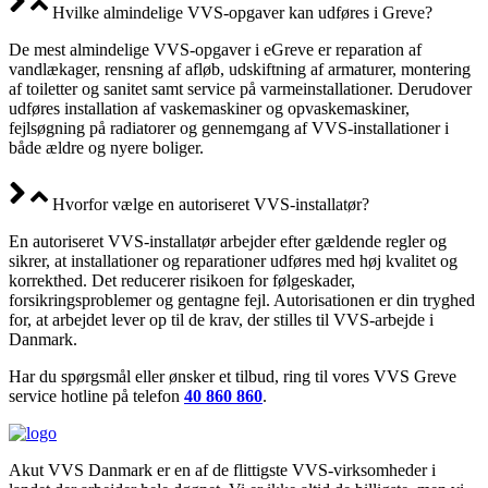
Hvilke almindelige VVS-opgaver kan udføres i Greve?
De mest almindelige VVS-opgaver i eGreve er reparation af
vandlækager, rensning af afløb, udskiftning af armaturer, montering
af toiletter og sanitet samt service på varmeinstallationer. Derudover
udføres installation af vaskemaskiner og opvaskemaskiner,
fejlsøgning på radiatorer og gennemgang af VVS-installationer i
både ældre og nyere boliger.
Hvorfor vælge en autoriseret VVS-installatør?
En autoriseret VVS-installatør arbejder efter gældende regler og
sikrer, at installationer og reparationer udføres med høj kvalitet og
korrekthed. Det reducerer risikoen for følgeskader,
forsikringsproblemer og gentagne fejl. Autorisationen er din tryghed
for, at arbejdet lever op til de krav, der stilles til VVS-arbejde i
Danmark.
Har du spørgsmål eller ønsker et tilbud, ring til vores VVS Greve
service hotline på telefon
40 860 860
.
Akut VVS Danmark er en af de flittigste VVS-virksomheder i