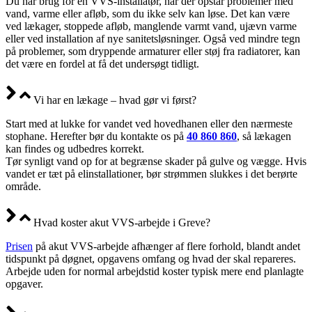
Du har brug for en VVS-installatør, når der opstår problemer med
vand, varme eller afløb, som du ikke selv kan løse. Det kan være
ved lækager, stoppede afløb, manglende varmt vand, ujævn varme
eller ved installation af nye sanitetsløsninger. Også ved mindre tegn
på problemer, som dryppende armaturer eller støj fra radiatorer, kan
det være en fordel at få det undersøgt tidligt.
Vi har en lækage – hvad gør vi først?
Start med at lukke for vandet ved hovedhanen eller den nærmeste
stophane. Herefter bør du kontakte os på
40 860 860
, så lækagen
kan findes og udbedres korrekt.
Tør synligt vand op for at begrænse skader på gulve og vægge. Hvis
vandet er tæt på elinstallationer, bør strømmen slukkes i det berørte
område.
Hvad koster akut VVS-arbejde i Greve?
Prisen
på akut VVS-arbejde afhænger af flere forhold, blandt andet
tidspunkt på døgnet, opgavens omfang og hvad der skal repareres.
Arbejde uden for normal arbejdstid koster typisk mere end planlagte
opgaver.