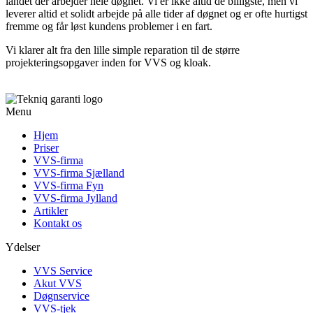
landet der arbejder hele døgnet. Vi er ikke altid de billigste, men vi
leverer altid et solidt arbejde på alle tider af døgnet og er ofte hurtigst
fremme og får løst kundens problemer i en fart.
Vi klarer alt fra den lille simple reparation til de større
projekteringsopgaver inden for VVS og kloak.
Menu
Hjem
Priser
VVS-firma
VVS-firma Sjælland
VVS-firma Fyn
VVS-firma Jylland
Artikler
Kontakt os
Ydelser
VVS Service
Akut VVS
Døgnservice
VVS-tjek