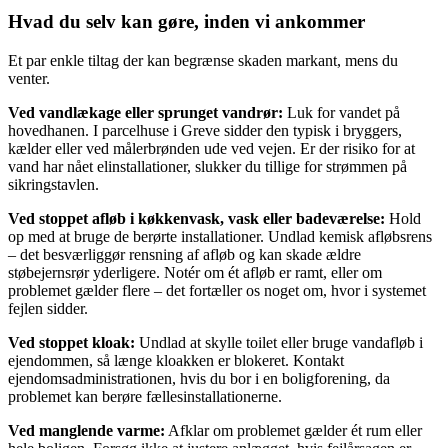
Hvad du selv kan gøre, inden vi ankommer
Et par enkle tiltag der kan begrænse skaden markant, mens du
venter.
Ved vandlækage eller sprunget vandrør:
Luk for vandet på
hovedhanen. I parcelhuse i Greve sidder den typisk i bryggers,
kælder eller ved målerbrønden ude ved vejen. Er der risiko for at
vand har nået elinstallationer, slukker du tillige for strømmen på
sikringstavlen.
Ved stoppet afløb i køkkenvask, vask eller badeværelse:
Hold
op med at bruge de berørte installationer. Undlad kemisk afløbsrens
– det besværliggør rensning af afløb og kan skade ældre
støbejernsrør yderligere. Notér om ét afløb er ramt, eller om
problemet gælder flere – det fortæller os noget om, hvor i systemet
fejlen sidder.
Ved stoppet kloak:
Undlad at skylle toilet eller bruge vandafløb i
ejendommen, så længe kloakken er blokeret. Kontakt
ejendomsadministrationen, hvis du bor i en boligforening, da
problemet kan berøre fællesinstallationerne.
Ved manglende varme:
Afklar om problemet gælder ét rum eller