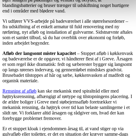
blandingsbatterier og bruser trænger til udskiftning noget hurtigere
end i områder med blødere vand.
Vi udfører VVS-arbejde på badeværelset i alle størrelsesordener –
fra udskiftning af et enkelt armatur til fuld renovering med ny
rørføring, nyt afløb og installation af gulvvarme. Sidstnævnte aftales
som et samlet tilbud, så du har overblik over økonomi og forløb,
inden arbejdet begynder.
Afløb der langsomt mister kapacitet
– Stoppet afløb i køkkenvask
og badeværelse er de opgaver, vi håndterer flest af i Greve. Årsagen
er som regel ikke dramatisk: fedt og sæberester bygger sig langsomt
op langs rørenes indervæg, og gennemløbet mindskes gradvist.
Brusebadet tilstoppes af hår og sæbe, køkkenvasken af madfedt og
organisk materiale.
Rensning af afløb
kan ske mekanisk med spiraltråd eller med
højtryksrensning, afhængigt af rørtype og tilstopningens placering. I
de ældre boliger i Greve med støbejernsafløb foretrækker vi
mekanisk rensning, da højtryk over tid kan belaste samlingerne i et
slidt rør. Vi forklarer altid årsagen og rådgiver om, hvad der kan
forebygge problemet fremover.
Er et stoppet kloak i ejendommen årsag til, at vand stiger op via
gulvafløb eller toiletter, er det en situation der kræver samme-dags