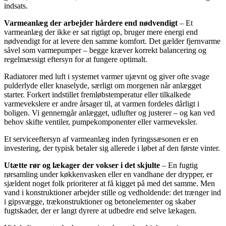
indsats.
Varmeanlæg der arbejder hårdere end nødvendigt
– Et
varmeanlæg der ikke er sat rigtigt op, bruger mere energi end
nødvendigt for at levere den samme komfort. Det gælder fjernvarme
såvel som varmepumper – begge kræver korrekt balancering og
regelmæssigt eftersyn for at fungere optimalt.
Radiatorer med luft i systemet varmer ujævnt og giver ofte svage
pulderlyde eller knaselyde, særligt om morgenen når anlægget
starter. Forkert indstillet fremløbstemperatur eller tilkalkede
varmevekslere er andre årsager til, at varmen fordeles dårligt i
boligen. Vi gennemgår anlægget, udlufter og justerer – og kan ved
behov skifte ventiler, pumpekomponenter eller varmeveksler.
Et serviceeftersyn af varmeanlæg inden fyringssæsonen er en
investering, der typisk betaler sig allerede i løbet af den første vinter.
Utætte rør og lækager der vokser i det skjulte
– En fugtig
rørsamling under køkkenvasken eller en vandhane der drypper, er
sjældent noget folk prioriterer at få kigget på med det samme. Men
vand i konstruktioner arbejder stille og vedholdende: det trænger ind
i gipsvægge, trækonstruktioner og betonelementer og skaber
fugtskader, der er langt dyrere at udbedre end selve lækagen.