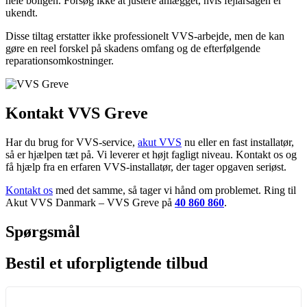
hele boligen. Forsøg ikke at justere anlægget, hvis fejlårsagen er
ukendt.
Disse tiltag erstatter ikke professionelt VVS-arbejde, men de kan
gøre en reel forskel på skadens omfang og de efterfølgende
reparationsomkostninger.
Kontakt VVS Greve
Har du brug for VVS-service,
akut VVS
nu eller en fast installatør,
så er hjælpen tæt på. Vi leverer et højt fagligt niveau. Kontakt os og
få hjælp fra en erfaren VVS-installatør, der tager opgaven seriøst.
Kontakt os
med det samme, så tager vi hånd om problemet. Ring til
Akut VVS Danmark – VVS Greve på
40 860 860
.
Spørgsmål
Bestil et uforpligtende tilbud