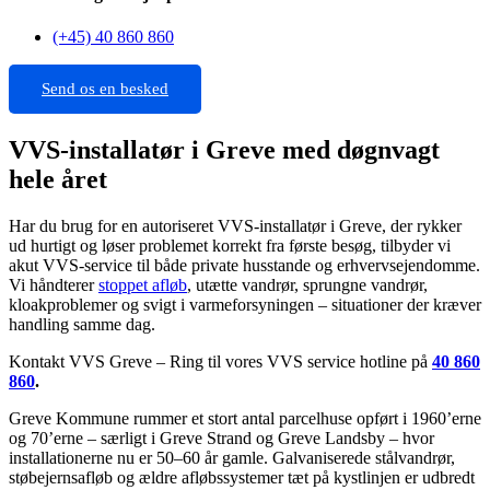
(+45) 40 860 860
Send os en besked
VVS-installatør i Greve med døgnvagt
hele året
Har du brug for en autoriseret VVS-installatør i Greve, der rykker
ud hurtigt og løser problemet korrekt fra første besøg, tilbyder vi
akut VVS-service til både private husstande og erhvervsejendomme.
Vi håndterer
stoppet afløb
, utætte vandrør, sprungne vandrør,
kloakproblemer og svigt i varmeforsyningen – situationer der kræver
handling samme dag.
Kontakt VVS Greve – Ring til vores VVS service hotline på
40 860
860
.
Greve Kommune rummer et stort antal parcelhuse opført i 1960’erne
og 70’erne – særligt i Greve Strand og Greve Landsby – hvor
installationerne nu er 50–60 år gamle. Galvaniserede stålvandrør,
støbejernsafløb og ældre afløbssystemer tæt på kystlinjen er udbredt