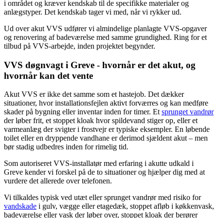
i området og kræver kendskab til de specifikke materialer og
anlægstyper. Det kendskab tager vi med, når vi rykker ud.
Ud over akut VVS udfører vi almindelige planlagte VVS-opgaver
og renovering af badeværelse med samme grundighed. Ring for et
tilbud på VVS-arbejde, inden projektet begynder.
VVS døgnvagt i Greve - hvornår er det akut, og
hvornår kan det vente
Akut VVS er ikke det samme som et hastejob. Det dækker
situationer, hvor installationsfejlen aktivt forværres og kan medføre
skader på bygning eller inventar inden for timer. Et
sprunget vandrør
der løber frit, et stoppet kloak hvor spildevand stiger op, eller et
varmeanlæg der svigter i frostvejr er typiske eksempler. En løbende
toilet eller en dryppende vandhane er derimod sjældent akut – men
bør stadig udbedres inden for rimelig tid.
Som autoriseret VVS-installatør med erfaring i akutte udkald i
Greve kender vi forskel på de to situationer og hjælper dig med at
vurdere det allerede over telefonen.
Vi tilkaldes typisk ved utæt eller sprunget vandrør med risiko for
vandskade
i gulv, vægge eller etagedæk, stoppet afløb i køkkenvask,
badeværelse eller vask der løber over, stoppet kloak der berører