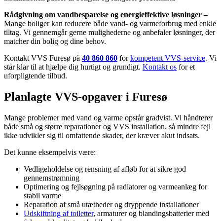
Rådgivning om vandbesparelse og energieffektive løsninger –
Mange boliger kan reducere både vand- og varmeforbrug med enkle
tiltag. Vi gennemgår gerne mulighederne og anbefaler løsninger, der
matcher din bolig og dine behov.
Kontakt VVS Furesø på
40 860 860
for
kompetent VVS-service
. Vi
står klar til at hjælpe dig hurtigt og grundigt.
Kontakt os
for et
uforpligtende tilbud.
Planlagte VVS-opgaver i Furesø
Mange problemer med vand og varme opstår gradvist. Vi håndterer
både små og større reparationer og VVS installation, så mindre fejl
ikke udvikler sig til omfattende skader, der kræver akut indsats.
Det kunne eksempelvis være:
Vedligeholdelse og rensning af afløb for at sikre god
gennemstrømning
Optimering og fejlsøgning på radiatorer og varmeanlæg for
stabil varme
Reparation af små utætheder og dryppende installationer
Udskiftning af toiletter
, armaturer og blandingsbatterier med