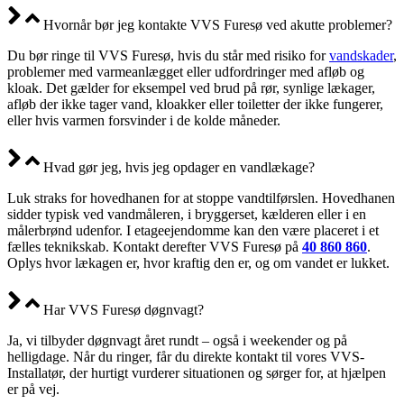
Hvornår bør jeg kontakte VVS Furesø ved akutte problemer?
Du bør ringe til VVS Furesø, hvis du står med risiko for
vandskader
,
problemer med varmeanlægget eller udfordringer med afløb og
kloak. Det gælder for eksempel ved brud på rør, synlige lækager,
afløb der ikke tager vand, kloakker eller toiletter der ikke fungerer,
eller hvis varmen forsvinder i de kolde måneder.
Hvad gør jeg, hvis jeg opdager en vandlækage?
Luk straks for hovedhanen for at stoppe vandtilførslen. Hovedhanen
sidder typisk ved vandmåleren, i bryggerset, kælderen eller i en
målerbrønd udenfor. I etageejendomme kan den være placeret i et
fælles teknikskab. Kontakt derefter VVS Furesø på
40 860 860
.
Oplys hvor lækagen er, hvor kraftig den er, og om vandet er lukket.
Har VVS Furesø døgnvagt?
Ja, vi tilbyder døgnvagt året rundt – også i weekender og på
helligdage. Når du ringer, får du direkte kontakt til vores VVS-
Installatør, der hurtigt vurderer situationen og sørger for, at hjælpen
er på vej.