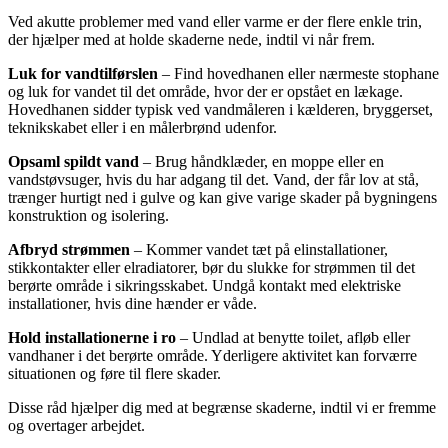
Ved akutte problemer med vand eller varme er der flere enkle trin,
der hjælper med at holde skaderne nede, indtil vi når frem.
Luk for vandtilførslen
– Find hovedhanen eller nærmeste stophane
og luk for vandet til det område, hvor der er opstået en lækage.
Hovedhanen sidder typisk ved vandmåleren i kælderen, bryggerset,
teknikskabet eller i en målerbrønd udenfor.
Opsaml spildt vand
– Brug håndklæder, en moppe eller en
vandstøvsuger, hvis du har adgang til det. Vand, der får lov at stå,
trænger hurtigt ned i gulve og kan give varige skader på bygningens
konstruktion og isolering.
Afbryd strømmen
– Kommer vandet tæt på elinstallationer,
stikkontakter eller elradiatorer, bør du slukke for strømmen til det
berørte område i sikringsskabet. Undgå kontakt med elektriske
installationer, hvis dine hænder er våde.
Hold installationerne i ro
– Undlad at benytte toilet, afløb eller
vandhaner i det berørte område. Yderligere aktivitet kan forværre
situationen og føre til flere skader.
Disse råd hjælper dig med at begrænse skaderne, indtil vi er fremme
og overtager arbejdet.