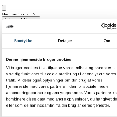
Maximum file size: 1 GB
Ja tak, kontakt mig nu
Hvornår bør du kontakte en akut VVS-
installatør
Samtykke
Detaljer
Om
Visse problemer med vand eller varme kræver hurtig reaktion for at
forhindre større skader og sikre, at hjemmet fungerer som det skal.
Vi er klar med akut assistance, også uden for almindelig åbningstid.
Denne hjemmeside bruger cookies
Kontakt os, hvis du oplever:
Vi bruger cookies til at tilpasse vores indhold og annoncer, til
vise dig funktioner til sociale medier og til at analysere vores
Brud på vandrør
eller kraftige vandlækager
trafik. Vi deler også oplysninger om din brug af vores
Tilstoppede afløb, kloak eller toiletter, der ikke fungerer
Udebleven varme, problemer med opvarmning eller
hjemmeside med vores partnere inden for sociale medier,
problemer med varmtvandsforsyningen
annonceringspartnere og analysepartnere. Vores partnere k
Oversvømmelse eller synlige tegn på vandskader
kombinere disse data med andre oplysninger, du har givet d
Mistanke om utætte installationer, dryppende rør eller
begyndende fugt
eller som de har indsamlet fra din brug af deres tjenester.