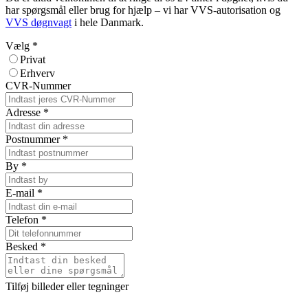
har spørgsmål eller brug for hjælp – vi har VVS-autorisation og
VVS døgnvagt
i hele Danmark.
Vælg
*
Privat
Erhverv
CVR-Nummer
Adresse
*
Postnummer
*
By
*
E-mail
*
Telefon
*
Besked
*
Tilføj billeder eller tegninger