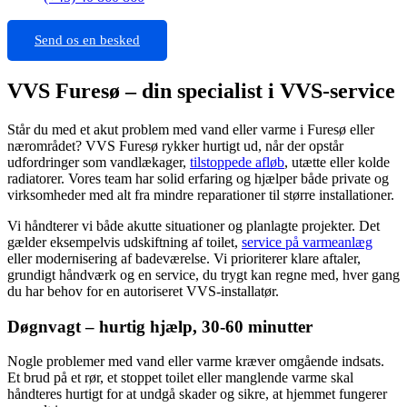
Send os en besked
VVS Furesø – din specialist i VVS-service
Står du med et akut problem med vand eller varme i Furesø eller
nærområdet? VVS Furesø rykker hurtigt ud, når der opstår
udfordringer som vandlækager,
tilstoppede afløb
, utætte eller kolde
radiatorer. Vores team har solid erfaring og hjælper både private og
virksomheder med alt fra mindre reparationer til større installationer.
Vi håndterer vi både akutte situationer og planlagte projekter. Det
gælder eksempelvis udskiftning af toilet,
service på varmeanlæg
eller modernisering af badeværelse. Vi prioriterer klare aftaler,
grundigt håndværk og en service, du trygt kan regne med, hver gang
du har behov for en autoriseret VVS-installatør.
Døgnvagt – hurtig hjælp, 30-60 minutter
Nogle problemer med vand eller varme kræver omgående indsats.
Et brud på et rør, et stoppet toilet eller manglende varme skal
håndteres hurtigt for at undgå skader og sikre, at hjemmet fungerer