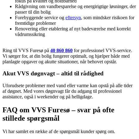
fokus på kvalitet og holdbarhed
Rådgivning om vandbesparelse og energirigtige løsninger, der
passer til din bolig
Forebyggende service og
eftersyn
, som mindsker risikoen for
fremtidige problemer
Renovering eller etablering af nyt badeværelse med korrekt
vådrumssikring
Ring til VVS Furesø på
40 860 860
for professionel VVS-service.
Vi sørger for, at din bolig fungerer optimalt, og hjælper både med
planlagte opgaver og akutte situationer, når behovet opstår.
Akut VVS døgnvagt – altid til rådighed
Uforudsete problemer med vand eller varme kan opstå på alle tider
af døgnet. Med vores døgnvagt får du adgang til professionel
assistance, også i weekender og på helligdage.
FAQ om VVS Furesø – svar på ofte
stillede spørgsmål
Vi har samlet en række af de spørgsmål kunder spørg om.