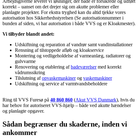
Arbejdsgiverne leverer vi løsninger, der både er forsikrede og udført
korrekt – uanset om det drejer sig om akutte problemer eller
planlagte projekter. For ekstra tryghed kan du altid tjekke vores
autorisation hos Sikkerhedsstyrelsen (Se autorisationnummer i
bunden af siden, vi har autorisation i både VVS og er Kloakmester).
Vi tilbyder blandt andet:
Udskiftning og reparation af vandrør samt vandinstallationer
Rensning af tilstoppede afløb og kloakservice
Montering og vedligeholdelse af varmeanlæg, radiatorer og
gulvvarme
Renovering og etablering af
badeværelser
med korrekt
vådrumssikring
Tilslutning af
opvaskemaskiner
og
vaskemaskiner
Udskiftning og service af varmtvandsbeholdere
Ring til VVS Furesø på
40 860 860
(
Akut VVS Danmark
), hvis du
har behov for autoriseret VVS-hjælp – både ved akutte hændelser
og planlagte opgaver.
Sådan begrænser du skaderne, inden vi
ankommer