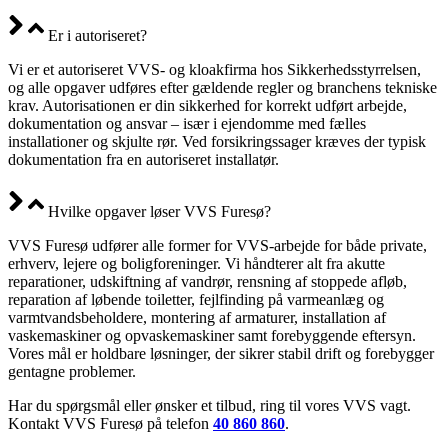
Er i autoriseret?
Vi er et autoriseret VVS- og kloakfirma hos Sikkerhedsstyrrelsen,
og alle opgaver udføres efter gældende regler og branchens tekniske
krav. Autorisationen er din sikkerhed for korrekt udført arbejde,
dokumentation og ansvar – især i ejendomme med fælles
installationer og skjulte rør. Ved forsikringssager kræves der typisk
dokumentation fra en autoriseret installatør.
Hvilke opgaver løser VVS Furesø?
VVS Furesø udfører alle former for VVS-arbejde for både private,
erhverv, lejere og boligforeninger. Vi håndterer alt fra akutte
reparationer, udskiftning af vandrør, rensning af stoppede afløb,
reparation af løbende toiletter, fejlfinding på varmeanlæg og
varmtvandsbeholdere, montering af armaturer, installation af
vaskemaskiner og opvaskemaskiner samt forebyggende eftersyn.
Vores mål er holdbare løsninger, der sikrer stabil drift og forebygger
gentagne problemer.
Har du spørgsmål eller ønsker et tilbud, ring til vores VVS vagt.
Kontakt VVS Furesø på telefon
40 860 860
.