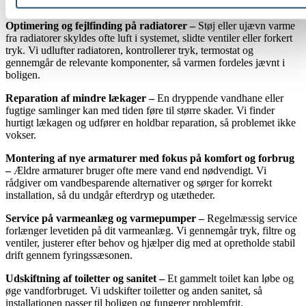
lokaliserer vi hurtigt årsagen og løser det effektivt.
Optimering og fejlfinding på radiatorer –
Støj eller ujævn varme
fra radiatorer skyldes ofte luft i systemet, slidte ventiler eller forkert
tryk. Vi udlufter radiatoren, kontrollerer tryk, termostat og
gennemgår de relevante komponenter, så varmen fordeles jævnt i
boligen.
Reparation af mindre lækager –
En dryppende vandhane eller
fugtige samlinger kan med tiden føre til større skader. Vi finder
hurtigt lækagen og udfører en holdbar reparation, så problemet ikke
vokser.
Montering af nye armaturer med fokus på komfort og forbrug
–
Ældre armaturer bruger ofte mere vand end nødvendigt. Vi
rådgiver om vandbesparende alternativer og sørger for korrekt
installation, så du undgår efterdryp og utætheder.
Service på varmeanlæg og varmepumper –
Regelmæssig service
forlænger levetiden på dit varmeanlæg. Vi gennemgår tryk, filtre og
ventiler, justerer efter behov og hjælper dig med at opretholde stabil
drift gennem fyringssæsonen.
Udskiftning af toiletter og sanitet –
Et gammelt toilet kan løbe og
øge vandforbruget. Vi udskifter toiletter og anden sanitet, så
installationen passer til boligen og fungerer problemfrit.