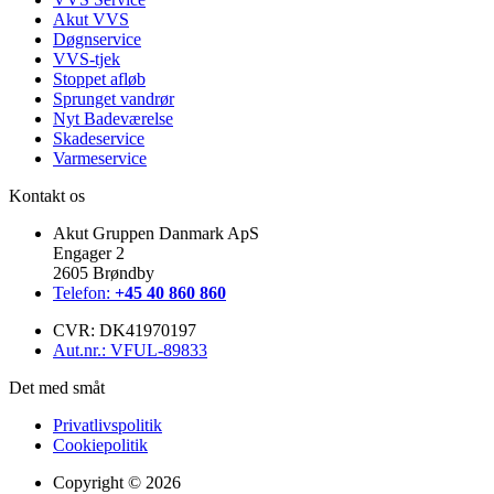
Akut VVS
Døgnservice
VVS-tjek
Stoppet afløb
Sprunget vandrør
Nyt Badeværelse
Skadeservice
Varmeservice
Kontakt os
Akut Gruppen Danmark ApS
Engager 2
2605 Brøndby
Telefon:
+45 40 860 860
CVR: DK41970197
Aut.nr.: VFUL-89833
Det med småt
Privatlivspolitik
Cookiepolitik
Copyright © 2026