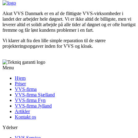
Akut VVS Danmark er en af de flittigste VVS-virksomheder i
landet der arbejder hele døgnet. Vi er ikke altid de billigste, men vi
leverer altid et solidt arbejde på alle tider af døgnet og er ofte hurtigst
fremme og får løst kundens problemer i en fart.
Vi klarer alt fra den lille simple reparation til de større
projekteringsopgaver inden for VVS og kloak.
Menu
Hjem
Priser
VVS-firma
VVS-firma Sjælland
VVS-firma Fyn
VVS-firma Jylland
Artikler
Kontakt os
Ydelser
VVS Service