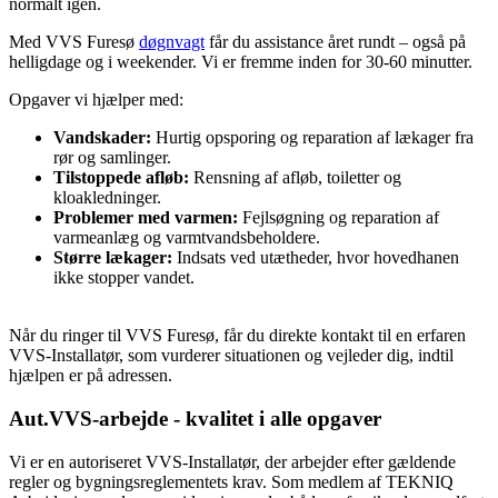
normalt igen.
Med VVS Furesø
døgnvagt
får du assistance året rundt – også på
helligdage og i weekender. Vi er fremme inden for 30-60 minutter.
Opgaver vi hjælper med:
Vandskader:
Hurtig opsporing og reparation af lækager fra
rør og samlinger.
Tilstoppede afløb:
Rensning af afløb, toiletter og
kloakledninger.
Problemer med varmen:
Fejlsøgning og reparation af
varmeanlæg og varmtvandsbeholdere.
Større lækager:
Indsats ved utætheder, hvor hovedhanen
ikke stopper vandet.
Når du ringer til VVS Furesø, får du direkte kontakt til en erfaren
VVS-Installatør, som vurderer situationen og vejleder dig, indtil
hjælpen er på adressen.
Aut.VVS-arbejde - kvalitet i alle opgaver
Vi er en autoriseret VVS-Installatør, der arbejder efter gældende
regler og bygningsreglementets krav. Som medlem af TEKNIQ