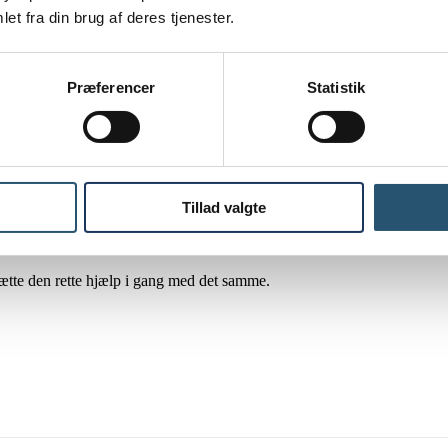
et fra din brug af deres tjenester.
mmen.
e.
Præferencer
Statistik
 Derfor tilbyder vi
VVS døgnvagt i København
– alle døgnets timer, al
Tillad valgte
er et toilet, der er stoppet helt til, kan du
kontakte os
vi kommer med det
sætte den rette hjælp i gang med det samme.