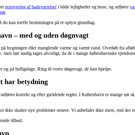
rer
renovering af badeværelser
i både lejligheder og huse, og udfører
va
rør
.
så du kan træffe beslutningen på et oplyst grundlag.
havn – med og uden døgnvagt
 på bygningen eller manglende varme og varmt vand. Overløb fra afløb el
men bør stadig tages alvorligt, da de i mange københavnske ejendomme ka
og på helligdage. Ring til vores døgnvagt, de kan hjælpe.
t har betydning
et udføres korrekt og efter gældende regler. I København er mange rør sk
r ikke skaber nye problemer senere. Vi anbefaler ikke mere, end der er
ende tilbud.
avn