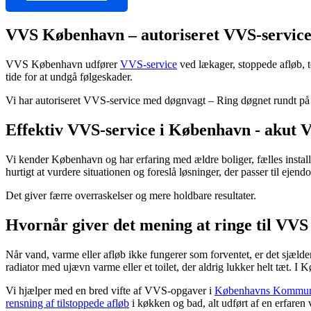
VVS København – autoriseret VVS-servic
VVS København udfører
VVS-service
ved lækager, stoppede afløb, 
tide for at undgå følgeskader.
Vi har autoriseret VVS-service med døgnvagt – Ring døgnet rundt p
Effektiv VVS-service i København - akut V
Vi kender København og har erfaring med ældre boliger, fælles instal
hurtigt at vurdere situationen og foreslå løsninger, der passer til ej
Det giver færre overraskelser og mere holdbare resultater.
Hvornår giver det mening at ringe til VV
Når vand, varme eller afløb ikke fungerer som forventet, er det sjæld
radiator med ujævn varme eller et toilet, der aldrig lukker helt tæt. I
Vi hjælper med en bred vifte af VVS-opgaver i
Københavns Kommu
rensning af tilstoppede afløb
i køkken og bad, alt udført af en erfaren v