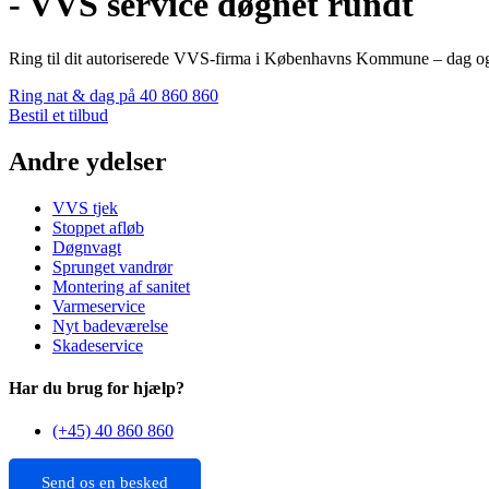
- VVS service døgnet rundt
Ring til dit autoriserede VVS-firma i Københavns Kommune – dag og 
Ring nat & dag på 40 860 860
Bestil et tilbud
Andre ydelser
VVS tjek
Stoppet afløb
Døgnvagt
Sprunget vandrør
Montering af sanitet
Varmeservice
Nyt badeværelse
Skadeservice
Har du brug for hjælp?
(+45) 40 860 860
Send os en besked