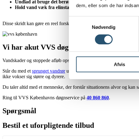
Undlad at bruge det berørte afløb eller toilet.
dem, eller som de har indsaml
Hold vand væk fra elinstallationer, i tilfælde sluk for strø
Samtykkevalg
Disse skridt kan gøre en reel forskel, indtil vi er fremme på din adress
Nødvendig
Vi har akut VVS døgnvagt i København
Vandskader og stoppede afløb opstår sjældent på belejlige tidspunkter.
Afvis
Står du med et
sprunget vandrør
under gulvet, et utæt rør i køkkenet ell
ikke vokser sig større og dyrere.
Du taler altid med et menneske, der forstår situationens alvor og kan 
Ring til VVS Københavns døgnservice på
40 860 860
.
Spørgsmål
Bestil et uforpligtende tilbud