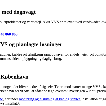
e med døgnvagt
toiletproblemer og varmefejl. Akut VVS er relevant ved vandskader, o
å
40 860 860
.
VS og planlagte løsninger
lationer, kældre og teknikrum samt opgaver for andels-, ejer- og boligf
endommens alder, opbygning og daglige brug.
S København
ent noget, der bliver bedre af sig selv. Tværtimod starter mange VVS-sk
 København ser vi ofte, at sådanne tegn overses i hverdagen – indtil prob
ne
, herunder
montering og tilslutning af bad og sanitet
, installation af
vs-installatør.