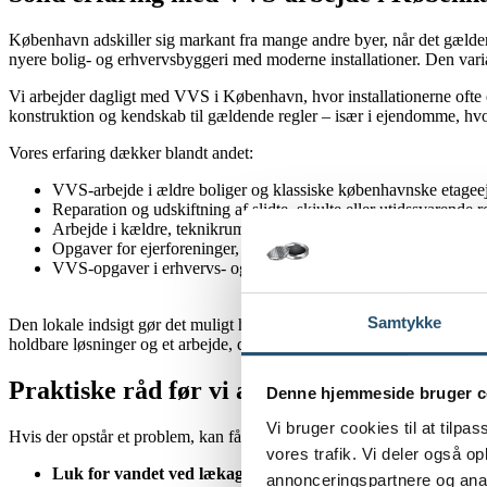
København adskiller sig markant fra mange andre byer, når det gælde
nyere bolig- og erhvervsbyggeri med moderne installationer. Den variati
Vi arbejder dagligt med VVS i København, hvor installationerne ofte e
konstruktion og kendskab til gældende regler – især i ejendomme, hvo
Vores erfaring dækker blandt andet:
VVS-arbejde i ældre boliger og klassiske københavnske etag
Reparation og udskiftning af slidte, skjulte eller utidssvarende rø
Arbejde i kældre, teknikrum og fælles installationer
Opgaver for ejerforeninger, andelsforeninger og boligforeninge
VVS-opgaver i erhvervs- og kontorejendomme med driftshens
Samtykke
Den lokale indsigt gør det muligt hurtigt at vurdere situationen og fo
holdbare løsninger og et arbejde, der passer ind i bygningens eksiste
Praktiske råd før vi ankommer
Denne hjemmeside bruger c
Vi bruger cookies til at tilpas
Hvis der opstår et problem, kan få enkle tiltag begrænse skaden:
vores trafik. Vi deler også 
Luk for vandet ved lækage.
annonceringspartnere og anal