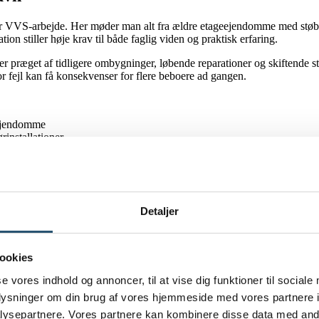
r VVS-arbejde. Her møder man alt fra ældre etageejendomme med støbeje
on stiller høje krav til både faglig viden og praktisk erfaring.
r præget af tidligere ombygninger, løbende reparationer og skiftende s
r fejl kan få konsekvenser for flere beboere ad gangen.
eejendomme
rinstallationer
r
yn
Detaljer
reslå løsninger, der tager hensyn til ejendommens alder, opbygning og da
rende rammer.
ookies
se vores indhold og annoncer, til at vise dig funktioner til sociale
oplysninger om din brug af vores hjemmeside med vores partnere i
ysepartnere. Vores partnere kan kombinere disse data med andr