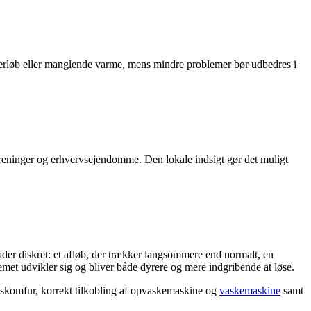
verløb eller manglende varme, mens mindre problemer bør udbedres i
oreninger og erhvervsejendomme. Den lokale indsigt gør det muligt
ader diskret: et afløb, der trækker langsommere end normalt, en
lemet udvikler sig og bliver både dyrere og mere indgribende at løse.
 gaskomfur, korrekt tilkobling af opvaskemaskine og
vaskemaskine
samt