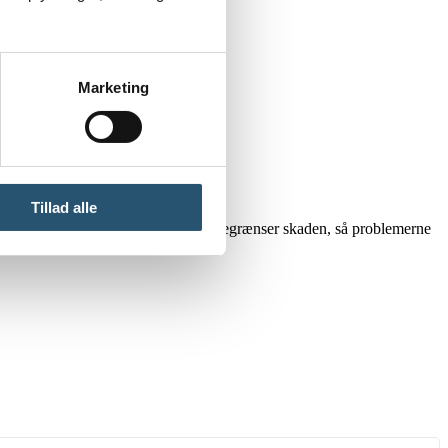
Marketing
le årets dage.
Tillad alle
 samme. Vi rykker hurtigt ud og begrænser skaden, så problemerne