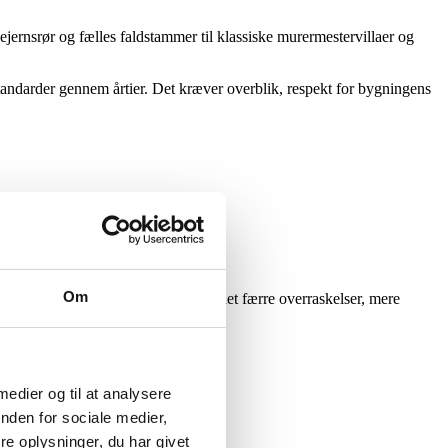
rnsrør og fælles faldstammer til klassiske murermestervillaer og
tandarder gennem årtier. Det kræver overblik, respekt for bygningens
Om
glige anvendelse. I praksis betyder det færre overraskelser, mere
 medier og til at analysere
nden for sociale medier,
e oplysninger, du har givet