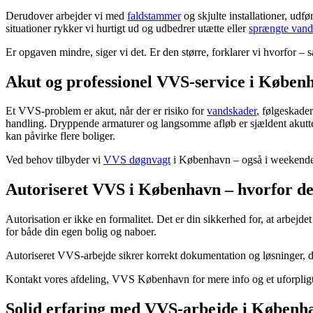
Derudover arbejder vi med
faldstammer
og skjulte installationer, udfø
situationer rykker vi hurtigt ud og udbedrer utætte eller
sprængte vand
Er opgaven mindre, siger vi det. Er den større, forklarer vi hvorfor – 
Akut og professionel VVS-service i Køben
Et VVS-problem er akut, når der er risiko for
vandskader
, følgeskader
handling. Dryppende armaturer og langsomme afløb er sjældent akutte, 
kan påvirke flere boliger.
Ved behov tilbyder vi
VVS døgnvagt
i København – også i weekender 
Autoriseret VVS i København – hvorfor de
Autorisation er ikke en formalitet. Det er din sikkerhed for, at arbejd
for både din egen bolig og naboer.
Autoriseret VVS-arbejde sikrer korrekt dokumentation og løsninger, de
Kontakt vores afdeling, VVS København for mere info og et uforpligt
Solid erfaring med VVS-arbejde i Københ