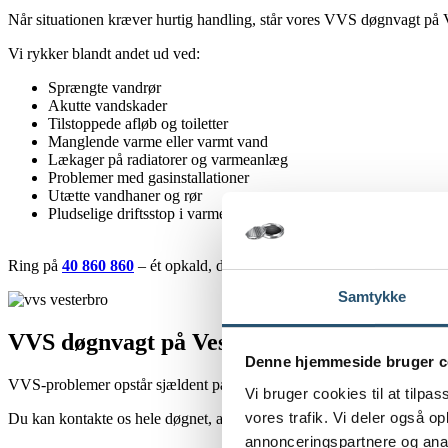
Når situationen kræver hurtig handling, står vores VVS døgnvagt på Ves
Vi rykker blandt andet ud ved:
Sprængte vandrør
Akutte vandskader
Tilstoppede afløb og toiletter
Manglende varme eller varmt vand
Lækager på radiatorer og varmeanlæg
Problemer med gasinstallationer
Utætte vandhaner og rør
Pludselige driftsstop i varmesystemet
Ring på
40 860 860
– ét opkald, direkte kontakt.
Samtykke
VVS døgnvagt på Vesterbro – 24/7
Denne hjemmeside bruger c
VVS-problemer opstår sjældent på tidspunkter, der passer ind i hverd
Vi bruger cookies til at tilpas
vores trafik. Vi deler også 
Du kan kontakte os hele døgnet, alle årets dage. Ring til vores døgns
annonceringspartnere og anal