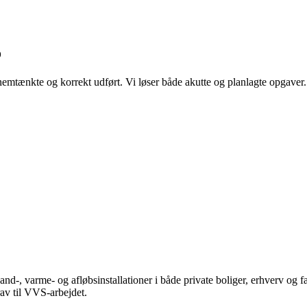
o
nnemtænkte og korrekt udført. Vi løser både akutte og planlagte opgave
and-, varme- og afløbsinstallationer i både private boliger, erhverv og
krav til VVS-arbejdet.