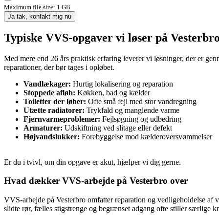
Maximum file size: 1 GB
Ja tak, kontakt mig nu
Typiske VVS-opgaver vi løser på Vesterbr
Med mere end 26 års praktisk erfaring leverer vi løsninger, der er ge
reparationer, der bør tages i opløbet.
Vandlækager:
Hurtig lokalisering og reparation
Stoppede afløb:
Køkken, bad og kælder
Toiletter der løber:
Ofte små fejl med stor vandregning
Utætte radiatorer:
Trykfald og manglende varme
Fjernvarmeproblemer:
Fejlsøgning og udbedring
Armaturer:
Udskiftning ved slitage eller defekt
Højvandslukker:
Forebyggelse mod kælderoversvømmelser
Er du i tvivl, om din opgave er akut, hjælper vi dig gerne.
Hvad dækker VVS-arbejde på Vesterbro over
VVS-arbejde på Vesterbro omfatter reparation og vedligeholdelse af v
slidte rør, fælles stigstrenge og begrænset adgang ofte stiller særlige 