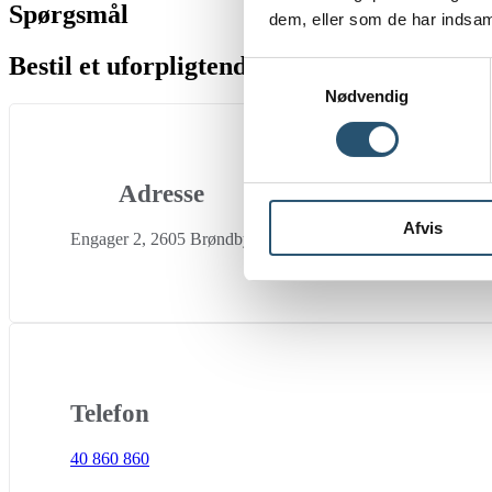
Spørgsmål
dem, eller som de har indsaml
Bestil et uforpligtende tilbud
Samtykkevalg
Nødvendig
Adresse
Afvis
Engager 2, 2605 Brøndby
Telefon
40 860 860