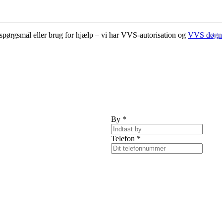
ar spørgsmål eller brug for hjælp – vi har VVS-autorisation og
VVS døgn
By
*
Telefon
*