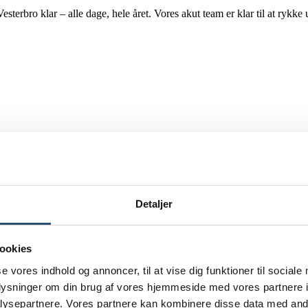
terbro klar – alle dage, hele året. Vores akut team er klar til at rykke
Detaljer
ookies
agen. Derfor tilbyder vi VVS-døgnvagt på Vesterbro, så du kan få hjælp,
se vores indhold og annoncer, til at vise dig funktioner til sociale
oplysninger om din brug af vores hjemmeside med vores partnere i
ervice på
40 860 860
, når behovet opstår.
ysepartnere. Vores partnere kan kombinere disse data med andr