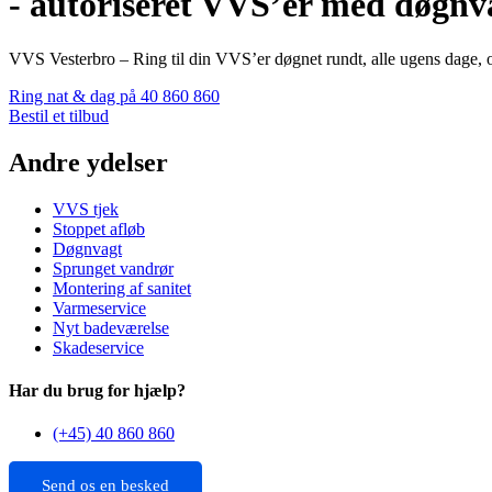
- autoriseret VVS’er med døgnv
VVS Vesterbro – Ring til din VVS’er døgnet rundt, alle ugens dage, 
Ring nat & dag på 40 860 860
Bestil et tilbud
Andre ydelser
VVS tjek
Stoppet afløb
Døgnvagt
Sprunget vandrør
Montering af sanitet
Varmeservice
Nyt badeværelse
Skadeservice
Har du brug for hjælp?
(+45) 40 860 860
Send os en besked