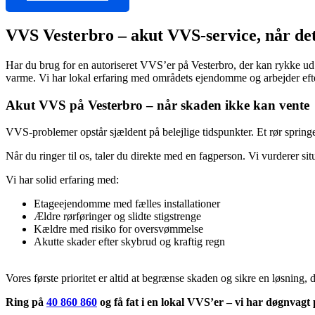
VVS Vesterbro – akut VVS-service, når det
Har du brug for en autoriseret VVS’er på Vesterbro, der kan rykke ud
varme. Vi har lokal erfaring med områdets ejendomme og arbejder ef
Akut VVS på Vesterbro – når skaden ikke kan vente
VVS-problemer opstår sjældent på belejlige tidspunkter. Et rør springe
Når du ringer til os, taler du direkte med en fagperson. Vi vurderer 
Vi har solid erfaring med:
Etageejendomme med fælles installationer
Ældre rørføringer og slidte stigstrenge
Kældre med risiko for oversvømmelse
Akutte skader efter skybrud og kraftig regn
Vores første prioritet er altid at begrænse skaden og sikre en løsning, 
Ring på
40 860 860
og få fat i en lokal VVS’er – vi har døgnvagt