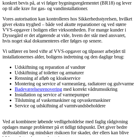
konkret bevis på, at vi følger bygningsreglementet (BR18) og lever
op til alle krav for gas- og vandinstallationer.
Vores autorisation kan kontrolleres hos Sikkerhedsstyrelsen, hvilket
giver ekstra tryghed – både ved akutte reparationer og ved større
VVS-opgaver i boligen eller virksomheden. For mange kunder i
Dyssegård er det afgørende at vide, hvem der står med ansvaret,
hvis noget skal dokumenteres eller følges op senere.
Vi udfører en bred vifte af VVS-opgaver og tilpasser arbejdet til
installationernes alder, boligens indretning og den daglige brug:
Udskiftning og reparation af vandrør
Udskiftning af toiletter og armaturer
Rensning af afløb og kloakservice
Montering og service af varmeanlæg, radiatorer og gulvvarme
Badeværelsesrenovering
med korrekt vådrumssikring
Installation og service af varmepumper
Tilslutning af vaskemaskiner og opvaskemaskiner
Service og udskiftning af varmtvandsbeholdere
Ved at kombinere løbende vedligeholdelse med faglig rådgivning
opdages mange problemer på et tidligt tidspunkt. Det giver bedre
driftsstabilitet og mindsker risikoen for skader, der ellers kan blive