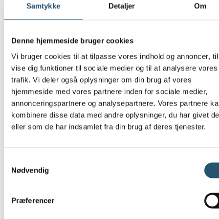
Samtykke
Detaljer
Om
Vælg
*
Privat
Erhverv
Denne hjemmeside bruger cookies
CVR-Nummer
Vi bruger cookies til at tilpasse vores indhold og annoncer, til
Adresse
*
vise dig funktioner til sociale medier og til at analysere vores
trafik. Vi deler også oplysninger om din brug af vores
Postnummer
*
hjemmeside med vores partnere inden for sociale medier,
By
*
annonceringspartnere og analysepartnere. Vores partnere k
kombinere disse data med andre oplysninger, du har givet d
E-mail
*
eller som de har indsamlet fra din brug af deres tjenester.
Telefon
*
Besked
*
Samtykkevalg
Nødvendig
Tilføj billeder eller tegninger
Præferencer