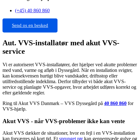
(+45) 40 860 860
Send os en besked
Aut. VVS-installatør med akut VVS-
service
Vi er autoriseret VVS-installatører, der hjælper ved akutte problemer
med vand, varme og afløb i Dyssegård. Når en installation svigter,
kan konsekvensen hurtigt blive vandskader, driftsstop eller
utilfredsstillende indeklima. Derfor tilbyder vi både akut VVS-
service og planlagte VVS-opgaver, hvor arbejdet udføres korrekt og
efter gældende regler.
Ring til Akut VVS Danmark – VVS Dyssegård på
40 860 860
for
VVS-hjælp.
Akut VVS - når VVS-problemer ikke kan vente
Akut VVS dækker de situationer, hvor en fejl i en VVS-installation
kan forværres på kort tid. Et
sprunget rør
kan gennemvæde gulve og