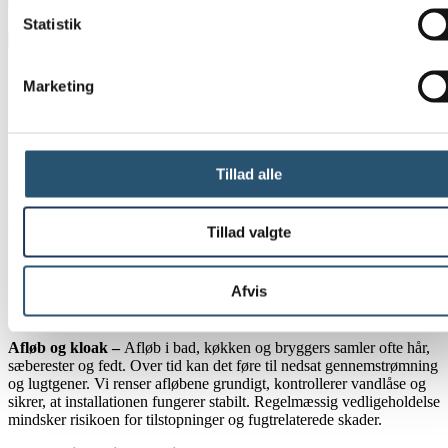
Maximum file size: 1 GB
Statistik
Ja tak, kontakt mig nu
Daglige VVS-opgaver i Dyssegård – fra
Marketing
små fejl til akutte problemer
Selv mindre fejl i VVS-installationer kan vokse over tid, hvis de
ikke bliver håndteret i tide. Et afløb med langsom gennemstrømning,
Tillad alle
en radiator der larmer, eller et toilet der løber, er ofte tidlige tegn på,
at der er behov for professionel VVS-hjælp. Hos VVS Dyssegård
arbejder vi dagligt med både forebyggelse og reparation, så
Tillad valgte
problemerne ikke udvikler sig til egentlige skader.
Vi udfører VVS-arbejde for private boliger, nybyggeri og erhverv i
Afvis
Dyssegård og nærområdet. Opgaverne tilpasses installationernes
alder, tekniske stand og den måde, de anvendes på i hverdagen.
Afløb og kloak –
Afløb i bad, køkken og bryggers samler ofte hår,
sæberester og fedt. Over tid kan det føre til nedsat gennemstrømning
og lugtgener. Vi renser afløbene grundigt, kontrollerer vandlåse og
sikrer, at installationen fungerer stabilt. Regelmæssig vedligeholdelse
mindsker risikoen for tilstopninger og fugtrelaterede skader.