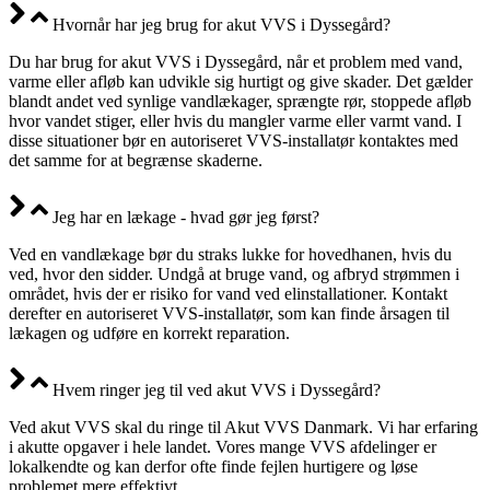
Hvornår har jeg brug for akut VVS i Dyssegård?
Du har brug for akut VVS i Dyssegård, når et problem med vand,
varme eller afløb kan udvikle sig hurtigt og give skader. Det gælder
blandt andet ved synlige vandlækager, sprængte rør, stoppede afløb
hvor vandet stiger, eller hvis du mangler varme eller varmt vand. I
disse situationer bør en autoriseret VVS-installatør kontaktes med
det samme for at begrænse skaderne.
Jeg har en lækage - hvad gør jeg først?
Ved en vandlækage bør du straks lukke for hovedhanen, hvis du
ved, hvor den sidder. Undgå at bruge vand, og afbryd strømmen i
området, hvis der er risiko for vand ved elinstallationer. Kontakt
derefter en autoriseret VVS-installatør, som kan finde årsagen til
lækagen og udføre en korrekt reparation.
Hvem ringer jeg til ved akut VVS i Dyssegård?
Ved akut VVS skal du ringe til Akut VVS Danmark. Vi har erfaring
i akutte opgaver i hele landet. Vores mange VVS afdelinger er
lokalkendte og kan derfor ofte finde fejlen hurtigere og løse
problemet mere effektivt.