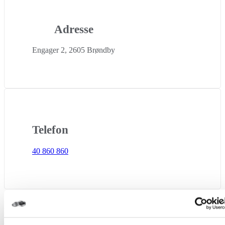
Adresse
Engager 2, 2605 Brøndby
Telefon
40 860 860
Du er altid velkommen til at ringe til os 24 timer i døgnet, hvis du
har spørgsmål eller brug for hjælp – vi har VVS-autorisation og
VVS døgnvagt
i hele Danmark.