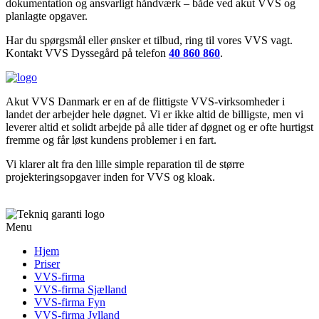
dokumentation og ansvarligt håndværk – både ved akut VVS og
planlagte opgaver.
Har du spørgsmål eller ønsker et tilbud, ring til vores VVS vagt.
Kontakt VVS Dyssegård på telefon
40 860 860
.
Akut VVS Danmark er en af de flittigste VVS-virksomheder i
landet der arbejder hele døgnet. Vi er ikke altid de billigste, men vi
leverer altid et solidt arbejde på alle tider af døgnet og er ofte hurtigst
fremme og får løst kundens problemer i en fart.
Vi klarer alt fra den lille simple reparation til de større
projekteringsopgaver inden for VVS og kloak.
Menu
Hjem
Priser
VVS-firma
VVS-firma Sjælland
VVS-firma Fyn
VVS-firma Jylland