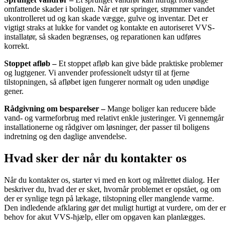
omfattende skader i boligen. Når et rør springer, strømmer vandet
ukontrolleret ud og kan skade vægge, gulve og inventar. Det er
vigtigt straks at lukke for vandet og kontakte en autoriseret VVS-
installatør, så skaden begrænses, og reparationen kan udføres
korrekt.
Stoppet afløb –
Et stoppet afløb kan give både praktiske problemer
og lugtgener. Vi anvender professionelt udstyr til at fjerne
tilstopningen, så afløbet igen fungerer normalt og uden unødige
gener.
Rådgivning om besparelser –
Mange boliger kan reducere både
vand- og varmeforbrug med relativt enkle justeringer. Vi gennemgår
installationerne og rådgiver om løsninger, der passer til boligens
indretning og den daglige anvendelse.
Hvad sker der når du kontakter os
Når du kontakter os, starter vi med en kort og målrettet dialog. Her
beskriver du, hvad der er sket, hvornår problemet er opstået, og om
der er synlige tegn på lækage, tilstopning eller manglende varme.
Den indledende afklaring gør det muligt hurtigt at vurdere, om der er
behov for akut VVS-hjælp, eller om opgaven kan planlægges.