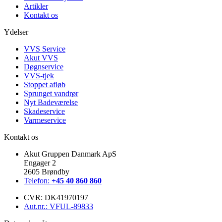
Artikler
Kontakt os
Ydelser
VVS Service
Akut VVS
Døgnservice
VVS-tjek
Stoppet afløb
Sprunget vandrør
Nyt Badeværelse
Skadeservice
Varmeservice
Kontakt os
Akut Gruppen Danmark ApS
Engager 2
2605 Brøndby
Telefon:
+45 40 860 860
CVR: DK41970197
Aut.nr.: VFUL-89833