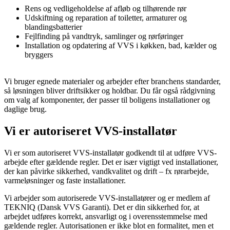
Rens og vedligeholdelse af afløb og tilhørende rør
Udskiftning og reparation af toiletter, armaturer og
blandingsbatterier
Fejlfinding på vandtryk, samlinger og rørføringer
Installation og opdatering af VVS i køkken, bad, kælder og
bryggers
Vi bruger egnede materialer og arbejder efter branchens standarder,
så løsningen bliver driftsikker og holdbar. Du får også rådgivning
om valg af komponenter, der passer til boligens installationer og
daglige brug.
Vi er autoriseret VVS-installatør
Vi er som autoriseret VVS-installatør godkendt til at udføre VVS-
arbejde efter gældende regler. Det er især vigtigt ved installationer,
der kan påvirke sikkerhed, vandkvalitet og drift – fx rørarbejde,
varmeløsninger og faste installationer.
Vi arbejder som autoriserede VVS-installatører og er medlem af
TEKNIQ
(Dansk VVS Garanti). Det er din sikkerhed for, at
arbejdet udføres korrekt, ansvarligt og i overensstemmelse med
gældende regler. Autorisationen er ikke blot en formalitet, men et