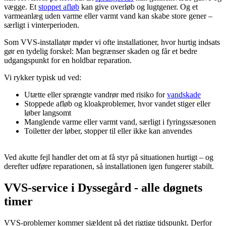
vægge. Et
stoppet afløb
kan give overløb og lugtgener. Og et
varmeanlæg uden varme eller varmt vand kan skabe store gener –
særligt i vinterperioden.
Som VVS-installatør møder vi ofte installationer, hvor hurtig indsats
gør en tydelig forskel: Man begrænser skaden og får et bedre
udgangspunkt for en holdbar reparation.
Vi rykker typisk ud ved:
Utætte eller sprængte vandrør med risiko for
vandskade
Stoppede afløb og kloakproblemer, hvor vandet stiger eller
løber langsomt
Manglende varme eller varmt vand, særligt i fyringssæsonen
Toiletter der løber, stopper til eller ikke kan anvendes
Ved akutte fejl handler det om at få styr på situationen hurtigt – og
derefter udføre reparationen, så installationen igen fungerer stabilt.
VVS-service i Dyssegård - alle døgnets
timer
VVS-problemer kommer sjældent på det rigtige tidspunkt. Derfor