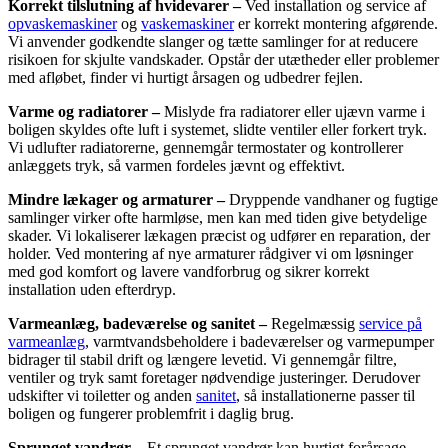
Korrekt tilslutning af hvidevarer –
Ved installation og service af
opvaskemaskiner
og
vaskemaskiner
er korrekt montering afgørende.
Vi anvender godkendte slanger og tætte samlinger for at reducere
risikoen for skjulte vandskader. Opstår der utætheder eller problemer
med afløbet, finder vi hurtigt årsagen og udbedrer fejlen.
Varme og radiatorer –
Mislyde fra radiatorer eller ujævn varme i
boligen skyldes ofte luft i systemet, slidte ventiler eller forkert tryk.
Vi udlufter radiatorerne, gennemgår termostater og kontrollerer
anlæggets tryk, så varmen fordeles jævnt og effektivt.
Mindre lækager og armaturer –
Dryppende vandhaner og fugtige
samlinger virker ofte harmløse, men kan med tiden give betydelige
skader. Vi lokaliserer lækagen præcist og udfører en reparation, der
holder. Ved montering af nye armaturer rådgiver vi om løsninger
med god komfort og lavere vandforbrug og sikrer korrekt
installation uden efterdryp.
Varmeanlæg, badeværelse og sanitet –
Regelmæssig
service på
varmeanlæg
, varmtvandsbeholdere i badeværelser og varmepumper
bidrager til stabil drift og længere levetid. Vi gennemgår filtre,
ventiler og tryk samt foretager nødvendige justeringer. Derudover
udskifter vi toiletter og anden
sanitet
, så installationerne passer til
boligen og fungerer problemfrit i daglig brug.
Sprunget vandrør –
Et sprunget vandrør kan hurtigt forårsage