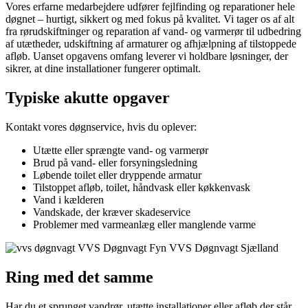
Vores erfarne medarbejdere udfører fejlfinding og reparationer hele
døgnet – hurtigt, sikkert og med fokus på kvalitet. Vi tager os af alt
fra rørudskiftninger og reparation af vand- og varmerør til udbedring
af utætheder, udskiftning af armaturer og afhjælpning af tilstoppede
afløb. Uanset opgavens omfang leverer vi holdbare løsninger, der
sikrer, at dine installationer fungerer optimalt.
Typiske akutte opgaver
Kontakt vores døgnservice, hvis du oplever:
Utætte eller sprængte vand- og varmerør
Brud på vand- eller forsyningsledning
Løbende toilet eller dryppende armatur
Tilstoppet afløb, toilet, håndvask eller køkkenvask
Vand i kælderen
Vandskade, der kræver skadeservice
Problemer med varmeanlæg eller manglende varme
Ring med det samme
Har du et sprunget vandrør, utætte installationer eller afløb der står