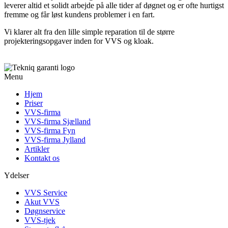
leverer altid et solidt arbejde på alle tider af døgnet og er ofte hurtigst
fremme og får løst kundens problemer i en fart.
Vi klarer alt fra den lille simple reparation til de større
projekteringsopgaver inden for VVS og kloak.
Menu
Hjem
Priser
VVS-firma
VVS-firma Sjælland
VVS-firma Fyn
VVS-firma Jylland
Artikler
Kontakt os
Ydelser
VVS Service
Akut VVS
Døgnservice
VVS-tjek