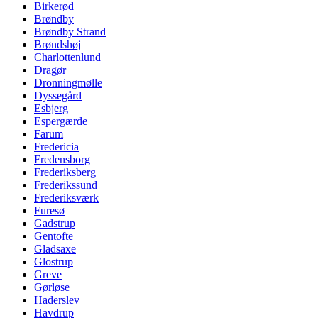
Birkerød
Brøndby
Brøndby Strand
Brøndshøj
Charlottenlund
Dragør
Dronningmølle
Dyssegård
Esbjerg
Espergærde
Farum
Fredericia
Fredensborg
Frederiksberg
Frederikssund
Frederiksværk
Furesø
Gadstrup
Gentofte
Gladsaxe
Glostrup
Greve
Gørløse
Haderslev
Havdrup