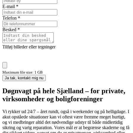
E-mail
*
Telefon
*
Besked
*
Tilføj billeder eller tegninger
Maximum file size: 1 GB
Ja tak, kontakt mig nu
Døgnvagt på hele Sjælland – for private,
virksomheder og boligforeninger
Vi rykker ud 24/7 – året rundt, også i weekender og på helligdage. I
akut opståede situationer kan vi oftest være fremme meget hurtigt,
og vi medbringer altid det nødvendige udstyr til både midlertidig
sikring og varig reparation. Vores mål er at begrænse skaderne og få
dig sikkert videre, uanset om du er privatperson, virksomhed eller