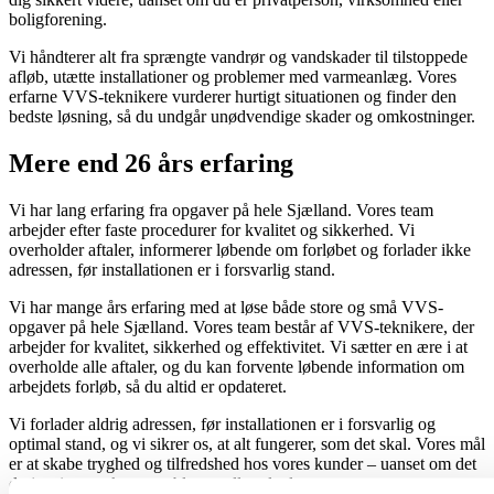
boligforening.
Vi håndterer alt fra sprængte vandrør og vandskader til tilstoppede
afløb, utætte installationer og problemer med varmeanlæg. Vores
erfarne VVS-teknikere vurderer hurtigt situationen og finder den
bedste løsning, så du undgår unødvendige skader og omkostninger.
Mere end 26 års erfaring
Vi har lang erfaring fra opgaver på hele Sjælland. Vores team
arbejder efter faste procedurer for kvalitet og sikkerhed. Vi
overholder aftaler, informerer løbende om forløbet og forlader ikke
adressen, før installationen er i forsvarlig stand.
Vi har mange års erfaring med at løse både store og små VVS-
opgaver på hele Sjælland. Vores team består af VVS-teknikere, der
arbejder for kvalitet, sikkerhed og effektivitet. Vi sætter en ære i at
overholde alle aftaler, og du kan forvente løbende information om
arbejdets forløb, så du altid er opdateret.
Vi forlader aldrig adressen, før installationen er i forsvarlig og
optimal stand, og vi sikrer os, at alt fungerer, som det skal. Vores mål
er at skabe tryghed og tilfredshed hos vores kunder – uanset om det
drejer sig om akutte problemer eller planlagte opgaver.