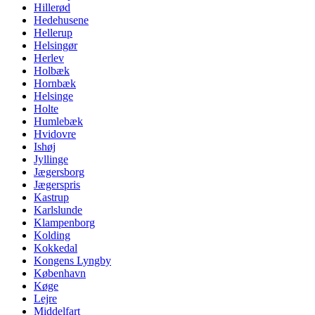
Hillerød
Hedehusene
Hellerup
Helsingør
Herlev
Holbæk
Hornbæk
Helsinge
Holte
Humlebæk
Hvidovre
Ishøj
Jyllinge
Jægersborg
Jægerspris
Kastrup
Karlslunde
Klampenborg
Kolding
Kokkedal
Kongens Lyngby
København
Køge
Lejre
Middelfart