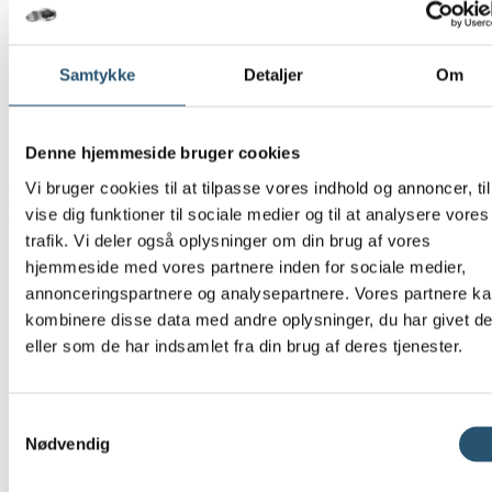
Her får du en pålidelig service, hvor kvalitet og ansvarlighed er i
højsædet.
Samtykke
Detaljer
Om
Bestil akut VVS-hjælp nu
Står du med et sprunget vandrør eller en anden akut VVS-
Denne hjemmeside bruger cookies
udfordring i Næstved, på Frederiksberg, i København eller i
nordsjælland
, så ring til vores VVS døgnvagt Sjælland på
40 860
Vi bruger cookies til at tilpasse vores indhold og annoncer, til
860
. Vi rykker ud med det samme, begrænser skaderne og hjælper
vise dig funktioner til sociale medier og til at analysere vores
dig sikkert videre – døgnet rundt, hele året.
trafik. Vi deler også oplysninger om din brug af vores
FAQ – Ofte stillede spørgsmål
hjemmeside med vores partnere inden for sociale medier,
annonceringspartnere og analysepartnere. Vores partnere k
kombinere disse data med andre oplysninger, du har givet d
Hvornår kan I være fremme ved en akut VVS-opgave?
eller som de har indsamlet fra din brug af deres tjenester.
Ved akutte problemer bestræber vi os på at være fremme inden for
30–90 minutter, afhængigt af hvor på Sjælland du befinder dig,
trafikken og opgavens karakter. Når du ringer, giver vi altid et
Samtykkevalg
realistisk estimat, så du ved, hvad du kan forvente.
Nødvendig
Dækker jeres VVS døgnvagt hele Sjælland?