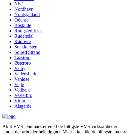
Nivå
Nordhavn
Nordsjælland
Odense
Roskilde
Rungsted Kyst
Rudersdal
Rødovre
Snekkersten
Solrød Strand
Taastrup
Østerbro
Valby
Vallensbæk
Vanløse
Vejle
Vedbæk
Vesterbro
Virum
Ålsgårde
Akut VVS Danmark er en af de flittigste VVS-virksomheder i
landet der arbejder hele døgnet. Vi er ikke altid de billigste, men vi