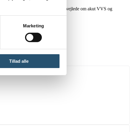
ør, der kan vurdere situationens alvor, vejlede om akut VVS og
Marketing
Tillad alle