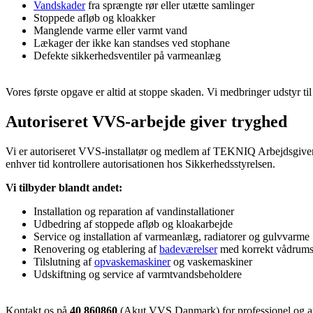
Vandskader
fra sprængte rør eller utætte samlinger
Stoppede afløb og kloakker
Manglende varme eller varmt vand
Lækager der ikke kan standses ved stophane
Defekte sikkerhedsventiler på varmeanlæg
Vores første opgave er altid at stoppe skaden. Vi medbringer udstyr t
Autoriseret VVS-arbejde giver tryghed
Vi er autoriseret VVS-installatør og medlem af TEKNIQ Arbejdsgiverne.
enhver tid kontrollere autorisationen hos Sikkerhedsstyrelsen.
Vi tilbyder blandt andet:
Installation og reparation af vandinstallationer
Udbedring af stoppede afløb og kloakarbejde
Service og installation af varmeanlæg, radiatorer og gulvvarme
Renovering og etablering af
badeværelser
med korrekt vådrums
Tilslutning af
op
vaskemaskiner
og vaskemaskiner
Udskiftning og service af varmtvandsbeholdere
Kontakt os på
40 860860
(Akut VVS Danmark) for professionel og a