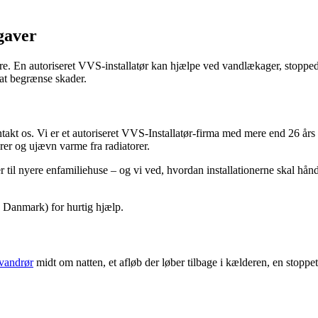
gaver
e. En autoriseret VVS-installatør kan hjælpe ved vandlækager, stopped
at begrænse skader.
kt os. Vi er et autoriseret VVS-Installatør-firma med mere end 26 års pr
rer og ujævn varme fra radiatorer.
 til nyere enfamiliehuse – og vi ved, hvordan installationerne skal hånd
anmark) for hurtig hjælp.
 vandrør
midt om natten, et afløb der løber tilbage i kælderen, en stoppet