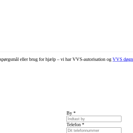
ar spørgsmål eller brug for hjælp – vi har VVS-autorisation og
VVS døgn
By
*
Telefon
*