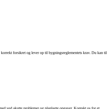
orrekt forsikret og lever op til bygningsreglementets krav. Du kan til
ed ved akutte problemer og planlagte opgaver. Kontakt os for et