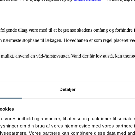
ølgende tiltag være med til at begrænse skadens omfang og forhindre f
 nærmeste stophane til lækagen. Hovedhanen er som regel placeret ved 
muligt, anvend en våd-/tørstøvsuger. Vand der får lov at stå, kan træng
diatorer eller andre elektriske installationer, bør strømmen til det ber
ller vandinstallationer i det berørte område. Fortsat brug kan forværre si
Detaljer
ookies
se vores indhold og annoncer, til at vise dig funktioner til sociale
oplysninger om din brug af vores hjemmeside med vores partnere i
er læk klokken 04 om natten, varme der pludselig svigter, eller afløbe
ysepartnere. Vores partnere kan kombinere disse data med andr