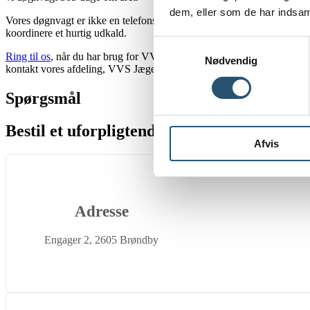
dem, eller som de har indsaml
Vores døgnvagt er ikke en telefonsvarer, der registrerer beskeder. Når
koordinere et hurtig udkald.
Samtykkevalg
Ring til os
, når du har brug for VVS-hjælp – akut eller planlagt.
Nødvendig
kontakt vores afdeling, VVS Jægersborg på telefon
40 860 860
.
Spørgsmål
Bestil et uforpligtende tilbud
Afvis
Adresse
Engager 2, 2605 Brøndby