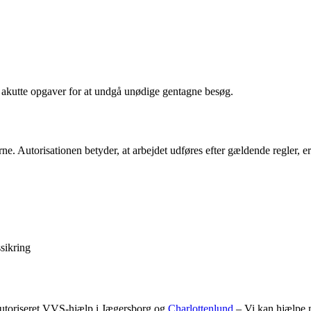
il akutte opgaver for at undgå unødige gentagne besøg.
 Autorisationen betyder, at arbejdet udføres efter gældende regler, er k
sikring
utoriseret VVS-hjælp i Jægersborg og
Charlottenlund
– Vi kan hjælpe m