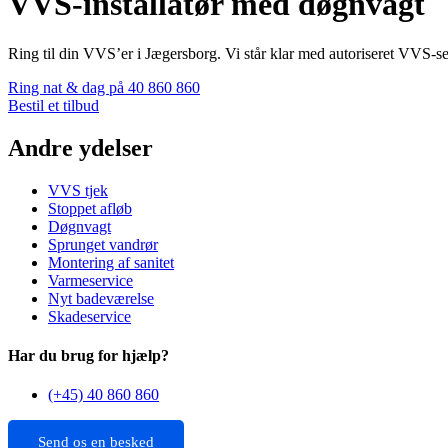
VVS-installatør med døgnvagt
Ring til din VVS’er i Jægersborg. Vi står klar med autoriseret VVS-s
Ring nat & dag på 40 860 860
Bestil et tilbud
Andre ydelser
VVS tjek
Stoppet afløb
Døgnvagt
Sprunget vandrør
Montering af sanitet
Varmeservice
Nyt badeværelse
Skadeservice
Har du brug for hjælp?
(+45) 40 860 860
Send os en besked