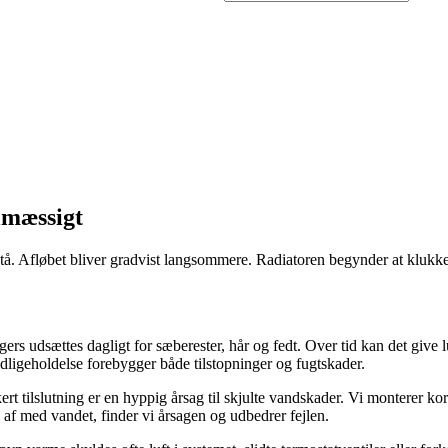
lmæssigt
å. Afløbet bliver gradvist langsommere. Radiatoren begynder at klukke. To
rs udsættes dagligt for sæberester, hår og fedt. Over tid kan det give 
edligeholdelse forebygger både tilstopninger og fugtskader.
ert tilslutning er en hyppig årsag til skjulte vandskader. Vi monterer k
 af med vandet, finder vi årsagen og udbedrer fejlen.