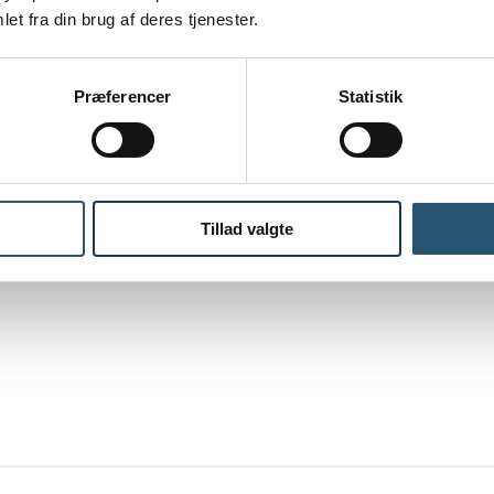
et fra din brug af deres tjenester.
 du ringer, taler du direkte med en erfaren VVS-tekniker eller Installat
Præferencer
Statistik
Tillad valgte