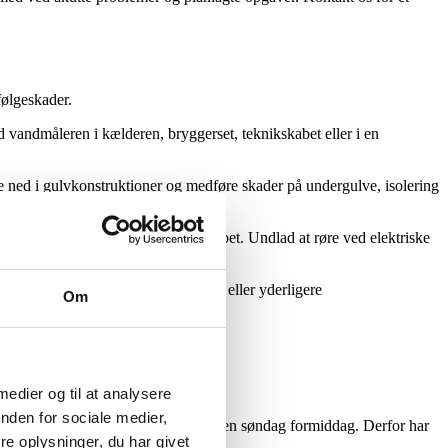
ølgeskader.
vandmåleren i kælderen, bryggerset, teknikskabet eller i en
e ned i gulvkonstruktioner og medføre skader på undergulve, isolering
ørte område afbrydes via sikringsskabet. Undlad at røre ved elektriske
tuationen og øge risikoen for overløb eller yderligere
Om
 medier og til at analysere
nden for sociale medier,
t løber tilbage op gennem kælderbrønden søndag formiddag. Derfor har
e oplysninger, du har givet