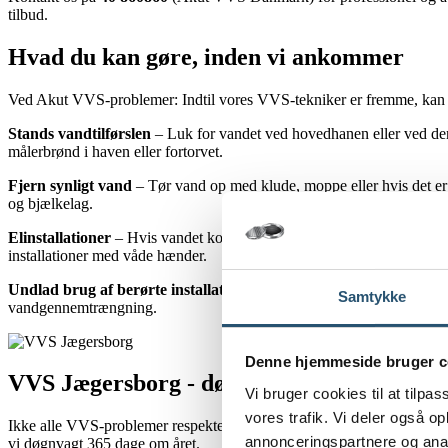
tilbud.
Hvad du kan gøre, inden vi ankommer
Ved Akut VVS-problemer: Indtil vores VVS-tekniker er fremme, kan f
Stands vandtilførslen
– Luk for vandet ved hovedhanen eller ved den
målerbrønd i haven eller fortorvet.
Fjern synligt vand
– Tør vand op med klude, moppe eller hvis det er 
og bjælkelag.
Elinstallationer
– Hvis vandet kommer i nærheden af stikkontakter, elra
installationer med våde hænder.
Undlad brug af berørte installationer
– Brug ikke toiletter, afløb e
Samtykke
vandgennemtrængning.
Denne hjemmeside bruger c
VVS Jægersborg - døgnvagt hele året
Vi bruger cookies til at tilpas
vores trafik. Vi deler også 
Ikke alle VVS-problemer respekterer ikke åbningstider. Et rør spring
annonceringspartnere og anal
vi døgnvagt 365 dage om året.