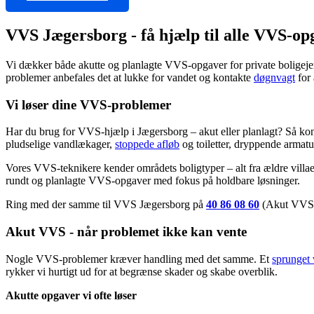
VVS Jægersborg - få hjælp til alle VVS-op
Vi dækker både akutte og planlagte VVS-opgaver for private boligejer
problemer anbefales det at lukke for vandet og kontakte
døgnvagt
for 
Vi løser dine VVS-problemer
Har du brug for VVS-hjælp i Jægersborg – akut eller planlagt? Så konta
pludselige vandlækager,
stoppede afløb
og toiletter, dryppende armatu
Vores VVS-teknikere kender områdets boligtyper – alt fra ældre villaer
rundt og planlagte VVS-opgaver med fokus på holdbare løsninger.
Ring med der samme til VVS Jægersborg på
40 86 08 60
(Akut VVS D
Akut VVS - når problemet ikke kan vente
Nogle VVS-problemer kræver handling med det samme. Et
sprunget
rykker vi hurtigt ud for at begrænse skader og skabe overblik.
Akutte opgaver vi ofte løser