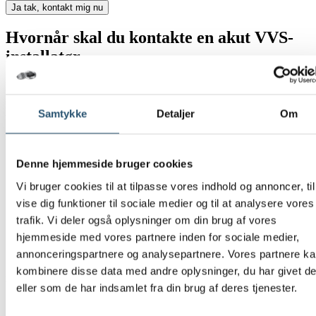
Ja tak, kontakt mig nu
Hvornår skal du kontakte en akut VVS-
installatør
Nogle VVS-problemer kræver hurtig indsats for at undgå større
skader og sikre, at boligen fungerer optimalt. Vi tilbyder akut VVS
hjælp, når situationen kræver det – også uden for normal arbejdstid.
Samtykke
Detaljer
Om
Ring til os, hvis du oplever:
Sprængte vandrør eller alvorlige vandlækager
Denne hjemmeside bruger cookies
Stoppede afløb eller toiletter, der ikke skyller ud
Manglende varme eller problemer med
Vi bruger cookies til at tilpasse vores indhold og annoncer, til
varmtvandsforsyningen
vise dig funktioner til sociale medier og til at analysere vores
Oversvømmelse eller synlige tegn på vandskader
trafik. Vi deler også oplysninger om din brug af vores
Mistanke om utætte installationer, dryppende rør eller
fugtproblemer
hjemmeside med vores partnere inden for sociale medier,
annonceringspartnere og analysepartnere. Vores partnere k
kombinere disse data med andre oplysninger, du har givet d
Kontakt VVS Vedbæk på
40 860 860
for hurtig og effektiv hjælp –
både ved akutte hændelser og planlagte opgaver.
eller som de har indsamlet fra din brug af deres tjenester.
Opgaver vi ofte løser i og omkring Vedbæk