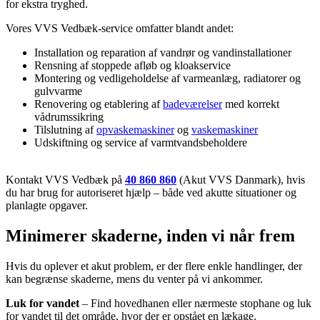
for ekstra tryghed.
Vores VVS Vedbæk-service omfatter blandt andet:
Installation og reparation af vandrør og vandinstallationer
Rensning af stoppede afløb og kloakservice
Montering og vedligeholdelse af varmeanlæg, radiatorer og
gulvvarme
Renovering og etablering af
badeværelser
med korrekt
vådrumssikring
Tilslutning af
opvaskemaskiner
og
vaskemaskiner
Udskiftning og service af varmtvandsbeholdere
Kontakt VVS Vedbæk på
40 860 860
(Akut VVS Danmark), hvis
du har brug for autoriseret hjælp – både ved akutte situationer og
planlagte opgaver.
Minimerer skaderne, inden vi når frem
Hvis du oplever et akut problem, er der flere enkle handlinger, der
kan begrænse skaderne, mens du venter på vi ankommer.
Luk for vandet
– Find hovedhanen eller nærmeste stophane og luk
for vandet til det område, hvor der er opstået en lækage.