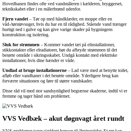
Hovedhanen findes ofte ved vandmåleren i kælderen, bryggerset,
teknikskabet eller i en målerbrønd udenfor.
Fjern vandet
– Tør op med håndklæder, en moppe eller en
våd-/tørstøvsuger, hvis du har en til rådighed. Stående vand trænger
hurtigt ned i gulve og kan give varige skader på bygningens
konstruktion og isolering.
Sluk for strømmen
– Kommer vandet tæt på elinstallationer,
stikkontakter eller elradiatorer, bør du afbryde strømmen til det
berørte område i sikringsskabet. Undgå kontakt med elektriske
installationer, hvis dine hænder er våde.
Undlad at bruge installationerne
– Lad være med at benytte toilet,
afløb eller vandhaner i det berørte område. Yderligere brug kan
forværre situationen og føre til større vandskader.
Disse råd vil med stor sandsynlighed begrænse skaderne, indtil vi er
fremme og tager hånd om problemet.
VVS Vedbæk – akut døgnvagt året rundt
VVS-problemer tager sjældent hensyn til åbningstider. Et rør kan