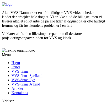
Akut VVS Danmark er en af de flittigste VVS-virksomheder i
landet der arbejder hele døgnet. Vi er ikke altid de billigste, men vi
leverer altid et solidt arbejde på alle tider af døgnet og er ofte hurtigst
fremme og får løst kundens problemer i en fart.
Vi klarer alt fra den lille simple reparation til de større
projekteringsopgaver inden for VVS og kloak.
Menu
Hjem
Priser
VVS-firma
VVS-firma Sjælland
VVS-firma Fyn
VVS-firma Jylland
Artikler
Kontakt os
Ydelser