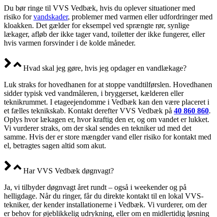
Du bør ringe til VVS Vedbæk, hvis du oplever situationer med
risiko for
vandskader
, problemer med varmen eller udfordringer med
kloakken. Det gælder for eksempel ved sprængte rør, synlige
lækager, afløb der ikke tager vand, toiletter der ikke fungerer, eller
hvis varmen forsvinder i de kolde måneder.
Hvad skal jeg gøre, hvis jeg opdager en vandlækage?
Luk straks for hovedhanen for at stoppe vandtilførslen. Hovedhanen
sidder typisk ved vandmåleren, i bryggerset, kælderen eller
teknikrummet. I etageejendomme i Vedbæk kan den være placeret i
et fælles teknikskab. Kontakt derefter VVS Vedbæk på
40 860 860
.
Oplys hvor lækagen er, hvor kraftig den er, og om vandet er lukket.
Vi vurderer straks, om der skal sendes en tekniker ud med det
samme. Hvis der er store mængder vand eller risiko for kontakt med
el, betragtes sagen altid som akut.
Har VVS Vedbæk døgnvagt?
Ja, vi tilbyder døgnvagt året rundt – også i weekender og på
helligdage. Når du ringer, får du direkte kontakt til en lokal VVS-
tekniker, der kender installationerne i Vedbæk. Vi vurderer, om der
er behov for øjeblikkelig udrykning, eller om en midlertidig løsning