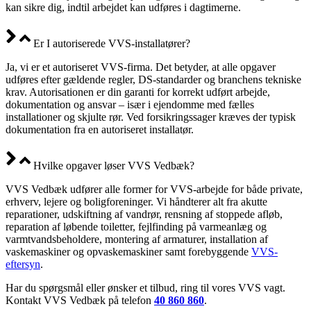
kan sikre dig, indtil arbejdet kan udføres i dagtimerne.
Er I autoriserede VVS-installatører?
Ja, vi er et autoriseret VVS-firma. Det betyder, at alle opgaver
udføres efter gældende regler, DS-standarder og branchens tekniske
krav. Autorisationen er din garanti for korrekt udført arbejde,
dokumentation og ansvar – især i ejendomme med fælles
installationer og skjulte rør. Ved forsikringssager kræves der typisk
dokumentation fra en autoriseret installatør.
Hvilke opgaver løser VVS Vedbæk?
VVS Vedbæk udfører alle former for VVS-arbejde for både private,
erhverv, lejere og boligforeninger. Vi håndterer alt fra akutte
reparationer, udskiftning af vandrør, rensning af stoppede afløb,
reparation af løbende toiletter, fejlfinding på varmeanlæg og
varmtvandsbeholdere, montering af armaturer, installation af
vaskemaskiner og opvaskemaskiner samt forebyggende
VVS-
eftersyn
.
Har du spørgsmål eller ønsker et tilbud, ring til vores VVS vagt.
Kontakt VVS Vedbæk på telefon
40 860 860
.