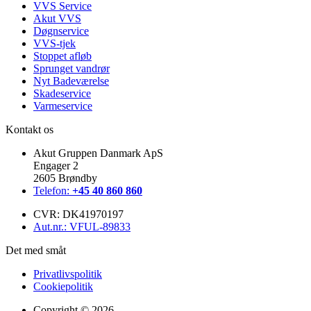
VVS Service
Akut VVS
Døgnservice
VVS-tjek
Stoppet afløb
Sprunget vandrør
Nyt Badeværelse
Skadeservice
Varmeservice
Kontakt os
Akut Gruppen Danmark ApS
Engager 2
2605 Brøndby
Telefon:
+45 40 860 860
CVR: DK41970197
Aut.nr.: VFUL-89833
Det med småt
Privatlivspolitik
Cookiepolitik
Copyright © 2026