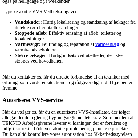
også på helligdage og i weekender.
Typiske akutte VVS Vedbæk-opgaver:
Vandskader:
Hurtig lokalisering og standsning af lækager fra
defekte rør eller utætte samlinger.
Stoppede afløb:
Effektiv rensning af afløb, toiletter og
kloakledninger.
Varmesvigt:
Fejlfinding og reparation af
varmeanlæg
og
varmtvandsbeholdere.
Større lækager:
Hurtig indsats ved utætheder, der ikke
stoppes ved hovedhanen.
Når du kontakter os, får du direkte forbindelse til en tekniker med
erfaring, som vurderer situationen og rådgiver dig, indtil hjælpen er
fremme.
Autoriseret VVS-service
Når du vælger os, får du en autoriseret VVS-Installatør, der følger
alle gældende regler og bygningsreglementets krav. Som medlem af
TEKNIQ Arbejdsgiverne leverer vi løsninger, der er forsikret og
udført korrekt – både ved akutte problemer og planlagte projekter.
Du kan altid kontrollere vores autorisation hos Sikkerhedsstyrelsen