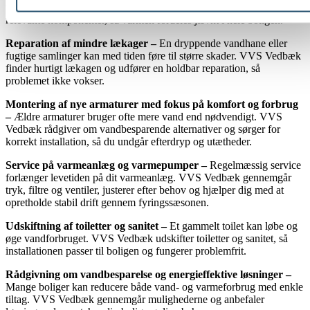
tryk. VVS Vedbæk udlufter, kontrollerer tryk og gennemgår de
relevante komponenter, så varmen fordeles jævnt i hele boligen.
Reparation af mindre lækager –
En dryppende vandhane eller
fugtige samlinger kan med tiden føre til større skader. VVS Vedbæk
finder hurtigt lækagen og udfører en holdbar reparation, så
problemet ikke vokser.
Montering af nye armaturer med fokus på komfort og forbrug
–
Ældre armaturer bruger ofte mere vand end nødvendigt. VVS
Vedbæk rådgiver om vandbesparende alternativer og sørger for
korrekt installation, så du undgår efterdryp og utætheder.
Service på varmeanlæg og varmepumper –
Regelmæssig service
forlænger levetiden på dit varmeanlæg. VVS Vedbæk gennemgår
tryk, filtre og ventiler, justerer efter behov og hjælper dig med at
opretholde stabil drift gennem fyringssæsonen.
Udskiftning af toiletter og sanitet –
Et gammelt toilet kan løbe og
øge vandforbruget. VVS Vedbæk udskifter toiletter og sanitet, så
installationen passer til boligen og fungerer problemfrit.
Rådgivning om vandbesparelse og energieffektive løsninger –
Mange boliger kan reducere både vand- og varmeforbrug med enkle
tiltag. VVS Vedbæk gennemgår mulighederne og anbefaler