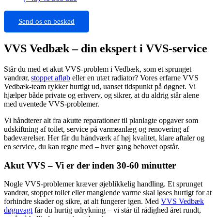
Send os en besked
VVS Vedbæk – din ekspert i VVS-service
Står du med et akut VVS-problem i Vedbæk, som et sprunget
vandrør,
stoppet afløb
eller en utæt radiator? Vores erfarne VVS
Vedbæk-team rykker hurtigt ud, uanset tidspunkt på døgnet. Vi
hjælper både private og erhverv, og sikrer, at du aldrig står alene
med uventede VVS-problemer.
Vi håndterer alt fra akutte reparationer til planlagte opgaver som
udskiftning af toilet, service på varmeanlæg og renovering af
badeværelser. Her får du håndværk af høj kvalitet, klare aftaler og
en service, du kan regne med – hver gang behovet opstår.
Akut VVS – Vi er der inden 30-60 minutter
Nogle VVS-problemer kræver øjeblikkelig handling. Et sprunget
vandrør, stoppet toilet eller manglende varme skal løses hurtigt for at
forhindre skader og sikre, at alt fungerer igen. Med
VVS Vedbæk
døgnvagt
får du hurtig udrykning – vi står til rådighed året rundt,