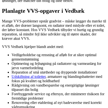
løsninger, der matcher din bolig og dine behov.
Planlagte VVS-opgaver i Vedbæk
Mange VVS-problemer opstår gradvist – måske lægger du mærke til
et afløb, der dræner langsomt, en radiator med mislyde eller et toilet,
der løber konstant. Hos VVS Vedbæk tilbyder vi hurtig og grundig
reparation, så mindre fejl ikke udvikler sig til større skader, der
kræver akut VVS.
VVS Vedbæk hjælper blandt andet med:
Vedligeholdelse og rensning af afløb for at sikre optimal
gennemstrømning
Optimering og fejlsøgning på radiatorer og varmeanlæg for
jævn varmefordeling
Reparation af små utætheder og dryppende installationer
Udskiftning af toiletter
, armaturer og blandingsbatterier med
fokus på kvalitet og holdbarhed
Rådgivning om vandbesparelse og energirigtige løsninger
tilpasset din bolig
Forebyggende service og eftersyn, der minimerer risikoen for
fremtidige problemer
Renovering eller etablering af nyt badeværelse med korrekt
vådrumssikring