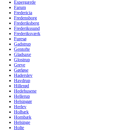
Espergærde
Farum
Fredericia
Fredensborg
Frederiksberg
Frederikssund
Frederiksværk
Furesø
Gadstrup
Gentofte
Gladsaxe
Glostrup
Greve
Gørløse
Haderslev
Havdrup
Hillerød
Hedehusene
Hellerup
Helsingør
Herlev
Holbæk
Hornbæk
Helsinge
Holte