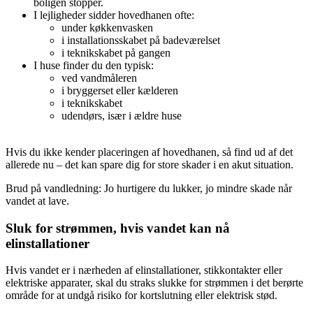
boligen stopper.
I lejligheder sidder hovedhanen ofte:
under køkkenvasken
i installationsskabet på badeværelset
i teknikskabet på gangen
I huse finder du den typisk:
ved vandmåleren
i bryggerset eller kælderen
i teknikskabet
udendørs, især i ældre huse
Hvis du ikke kender placeringen af hovedhanen, så find ud af det
allerede nu – det kan spare dig for store skader i en akut situation.
Brud på vandledning: Jo hurtigere du lukker, jo mindre skade når
vandet at lave.
Sluk for strømmen, hvis vandet kan nå
elinstallationer
Hvis vandet er i nærheden af elinstallationer, stikkontakter eller
elektriske apparater, skal du straks slukke for strømmen i det berørte
område for at undgå risiko for kortslutning eller elektrisk stød.