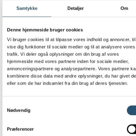
Samtykke
Detaljer
Om
Kontakt en VVS-tekniker, hvis:
du ikke kan finde hovedhanen
hanen sidder fast
Denne hjemmeside bruger cookies
der fortsat siver vand efter du har lukket
vandtrykket virker ustabilt
Vi bruger cookies til at tilpasse vores indhold og annoncer, til
vise dig funktioner til sociale medier og til at analysere vores
trafik. Vi deler også oplysninger om din brug af vores
En professionel kan hurtigt sikre, at vandet bliver lukket korrekt.
hjemmeside med vores partnere inden for sociale medier,
Typiske tegn på en sprunget vandledning
annonceringspartnere og analysepartnere. Vores partnere k
kombinere disse data med andre oplysninger, du har givet d
Et brud på vandrørene er ikke altid synligt med det samme. Ofte
eller som de har indsamlet fra din brug af deres tjenester.
starter skaden som små, diskrete tegn, der let kan overses i en travl
hverdag. Jo tidligere du opdager problemet, desto mindre bliver
skaderne – og desto nemmere er det at udbedre.
Samtykkevalg
Hold især øje med følgende tegn:
Nødvendig
Misfarvninger eller skjolder
på vægge, lofter eller gulve,
som kan indikere, at vand trænger ud bag overfladen.
Afskallet maling eller tapet
, der løsner sig uden synlig
Præferencer
grund.