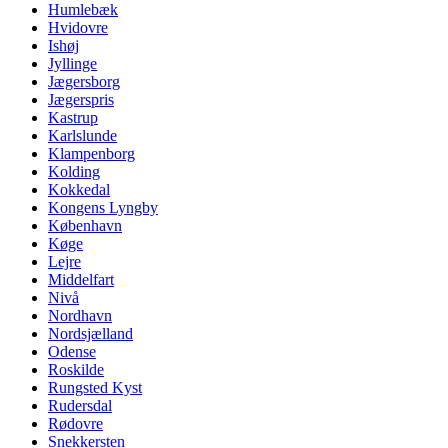
Humlebæk
Hvidovre
Ishøj
Jyllinge
Jægersborg
Jægerspris
Kastrup
Karlslunde
Klampenborg
Kolding
Kokkedal
Kongens Lyngby
København
Køge
Lejre
Middelfart
Nivå
Nordhavn
Nordsjælland
Odense
Roskilde
Rungsted Kyst
Rudersdal
Rødovre
Snekkersten