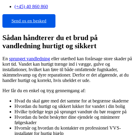
(+45) 40 860 860
Send os en besked
Sådan håndterer du et brud på
vandledning hurtigt og sikkert
En
sprunget vandledning
eller utæthed kan forårsage store skader på
kort tid. Vandet kan hurtigt trænge ind i vægge, gulve og
installationer, hvilket kan føre til både omfattende fugtskader,
skimmelsvamp og dyre reparationer. Derfor er det afgørende, at du
handler hurtigt og korrekt, hvis uheldet er ude.
Her får du en enkel og tryg gennemgang af:
Hvad du skal gøre med det samme for at begrænse skaderne
Hvordan du hurtigt og sikkert lukker for vandet i din bolig
Hvilke tydelige tegn på sprunget vandrør du bør reagere på
Hvordan du bedst beskytter dine ejendele og minimerer
følgeskader
Hvornår og hvordan du kontakter en professionel VVS-
installatør for hurtig hjælp