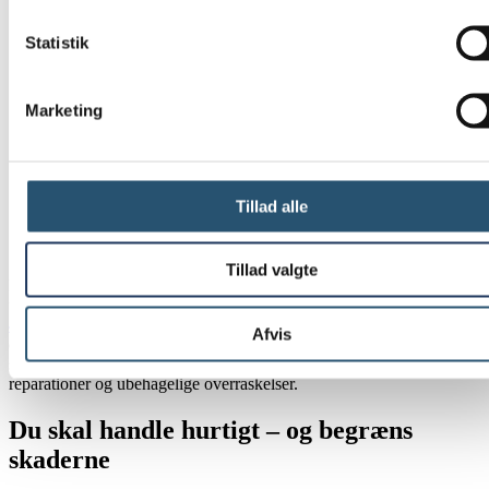
Buler eller bløde områder
i vægge, gulve eller lofter, hvor
materialet føles fugtigt eller svampet.
Statistik
Muggen eller jordslået lugt
, som ofte skyldes skjult fugt bag
overfladerne.
Uforklarlige vandpytter
eller fugtige områder, især omkring
Marketing
rørføringer eller i kældre.
Stigende vandregning
uden ændret forbrug, hvilket kan tyde
på et skjult læk.
Faldende vandtryk
, bruseren mister styrke, haner løber
ujævnt eller radiatorer fyldes ikke ordentligt
Tillad alle
Susende eller rislende lyde i væggen
, ofte tydeligst, når der
ikke bruges vand i boligen
Tillad valgte
Hvis du bemærker et eller flere af disse tegn, bør du straks
undersøge sagen nærmere og kontakte en VVS-tekniker på telefon
40 860 860
for at få problemet med vandledningsskade, herunder
Afvis
eventuelle problemer med vandledningen, lokaliseret og løst, før
skaden udvikler sig yderligere. Tidlig indsats kan spare dig for store
reparationer og ubehagelige overraskelser.
Du skal handle hurtigt – og begræns
skaderne