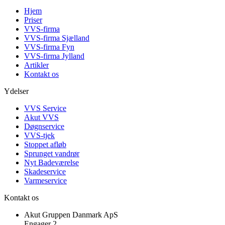
Hjem
Priser
VVS-firma
VVS-firma Sjælland
VVS-firma Fyn
VVS-firma Jylland
Artikler
Kontakt os
Ydelser
VVS Service
Akut VVS
Døgnservice
VVS-tjek
Stoppet afløb
Sprunget vandrør
Nyt Badeværelse
Skadeservice
Varmeservice
Kontakt os
Akut Gruppen Danmark ApS
Engager 2