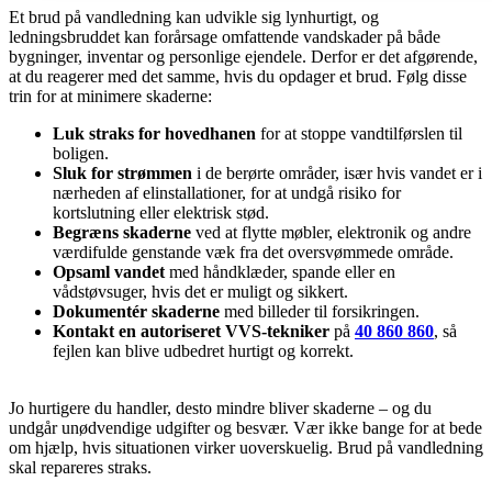
Et brud på vandledning kan udvikle sig lynhurtigt, og
ledningsbruddet kan forårsage omfattende vandskader på både
bygninger, inventar og personlige ejendele. Derfor er det afgørende,
at du reagerer med det samme, hvis du opdager et brud. Følg disse
trin for at minimere skaderne:
Luk straks for hovedhanen
for at stoppe vandtilførslen til
boligen.
Sluk for strømmen
i de berørte områder, især hvis vandet er i
nærheden af elinstallationer, for at undgå risiko for
kortslutning eller elektrisk stød.
Begræns skaderne
ved at flytte møbler, elektronik og andre
værdifulde genstande væk fra det oversvømmede område.
Opsaml vandet
med håndklæder, spande eller en
vådstøvsuger, hvis det er muligt og sikkert.
Dokumentér skaderne
med billeder til forsikringen.
Kontakt en autoriseret VVS-tekniker
på
40 860 860
, så
fejlen kan blive udbedret hurtigt og korrekt.
Jo hurtigere du handler, desto mindre bliver skaderne – og du
undgår unødvendige udgifter og besvær. Vær ikke bange for at bede
om hjælp, hvis situationen virker uoverskuelig. Brud på vandledning
skal repareres straks.