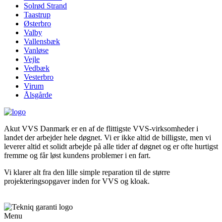
Solrød Strand
Taastrup
Østerbro
Valby
Vallensbæk
Vanløse
Vejle
Vedbæk
Vesterbro
Virum
Ålsgårde
Akut VVS Danmark er en af de flittigste VVS-virksomheder i
landet der arbejder hele døgnet. Vi er ikke altid de billigste, men vi
leverer altid et solidt arbejde på alle tider af døgnet og er ofte hurtigst
fremme og får løst kundens problemer i en fart.
Vi klarer alt fra den lille simple reparation til de større
projekteringsopgaver inden for VVS og kloak.
Menu