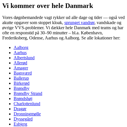
Vi kommer over hele Danmark
Vores døgnbemandede vagt rykker ud alle dage og tider — også ved
akutte opgaver som stoppet kloak,
sprunget vandrør
, vandskade og
øvrige VVS-problemer. Vi dækker hele Danmark med teams og har
ofte en responstid på 30–90 minutter – bl.a. København,
Frederiksberg, Odense, Aarhus og Aalborg. Se alle lokationer her:
Aalborg
Aarhus
Albertslund
Allerød
Amager
Bagsværd
Ballerup
Birkerød
Brøndby
Brøndby Strand
Brøndshøj
Charlottenlund
Dragør
Dronningmølle
Dyssegård
Esbjerg