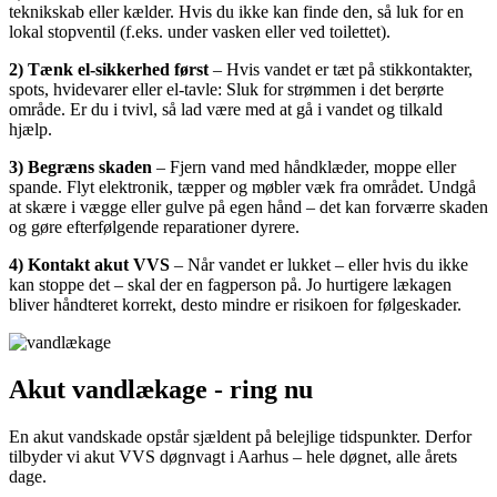
teknikskab eller kælder. Hvis du ikke kan finde den, så luk for en
lokal stopventil (f.eks. under vasken eller ved toilettet).
2) Tænk el-sikkerhed først
– Hvis vandet er tæt på stikkontakter,
spots, hvidevarer eller el-tavle: Sluk for strømmen i det berørte
område. Er du i tvivl, så lad være med at gå i vandet og tilkald
hjælp.
3) Begræns skaden
– Fjern vand med håndklæder, moppe eller
spande. Flyt elektronik, tæpper og møbler væk fra området. Undgå
at skære i vægge eller gulve på egen hånd – det kan forværre skaden
og gøre efterfølgende reparationer dyrere.
4) Kontakt akut VVS
– Når vandet er lukket – eller hvis du ikke
kan stoppe det – skal der en fagperson på. Jo hurtigere lækagen
bliver håndteret korrekt, desto mindre er risikoen for følgeskader.
Akut vandlækage - ring nu
En akut vandskade opstår sjældent på belejlige tidspunkter. Derfor
tilbyder vi akut VVS døgnvagt i Aarhus – hele døgnet, alle årets
dage.