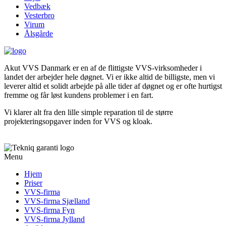
Vedbæk
Vesterbro
Virum
Ålsgårde
Akut VVS Danmark er en af de flittigste VVS-virksomheder i
landet der arbejder hele døgnet. Vi er ikke altid de billigste, men vi
leverer altid et solidt arbejde på alle tider af døgnet og er ofte hurtigst
fremme og får løst kundens problemer i en fart.
Vi klarer alt fra den lille simple reparation til de større
projekteringsopgaver inden for VVS og kloak.
Menu
Hjem
Priser
VVS-firma
VVS-firma Sjælland
VVS-firma Fyn
VVS-firma Jylland