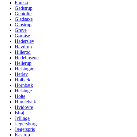
Furesø
Gadstrup
Gentofte
Gladsaxe
Glostrup
Greve
Gørløse
Haderslev
Havdrup
Hillerød
Hedehusene
Hellerup
Helsingør
Herlev
Holbæk
Hornbæk
Helsinge
Holte
Humlebæk
Hvidovre
Ishøj
Jyllinge
Jægersborg
Jægerspris
Kastrup