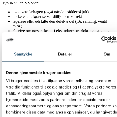
Typisk vil en VVS’er:
lokalisere lækagen (også når den sidder skjult)
lukke eller afgrænse vandtilførslen korrekt
reparere eller udskifte den defekte del (rør, samling, ventil
m.m.)
rådgive om næste skridt, f.eks. udtørring, dokumentation og
forsikring
Du får en forklaring i almindeligt dansk, så du ved, hvad der er
gjort, og hvad der skal ske bagefter.
Samtykke
Detaljer
Om
Skadebegrænsning – derfor betyder tempo noget
Denne hjemmeside bruger cookies
Vandskader udvikler sig ofte i et forløb:
Vi bruger cookies til at tilpasse vores indhold og annoncer, til
Lækagen opstår (synligt eller skjult)
vise dig funktioner til sociale medier og til at analysere vores
Materialer suger vand (gulv, gips, isolering)
Følgeskader breder sig i konstruktionen
trafik. Vi deler også oplysninger om din brug af vores
Risikoen for skimmelsvamp stiger
hjemmeside med vores partnere inden for sociale medier,
annonceringspartnere og analysepartnere. Vores partnere k
Når lækagen stoppes tidligt, kan skaden i mange tilfælde begrænses
kombinere disse data med andre oplysninger, du har givet d
til de første trin. Det er ofte forskellen på en reparation og en større