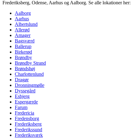
Frederiksberg, Odense, Aarhus og Aalborg. Se alle lokationer her:
Aalborg
Aarhus
Albertslund
Allerød
Amager
Bagsværd
Ballerup
Birkerød
Brøndby
Brøndby Strand
Brøndshøj
Charlottenlund
Dragør
Dronningmølle
Dyssegård
Esbjerg
Espergærde
Farum
Fredericia
Fredensborg
Frederiksberg
Frederikssund
Frederiksværk