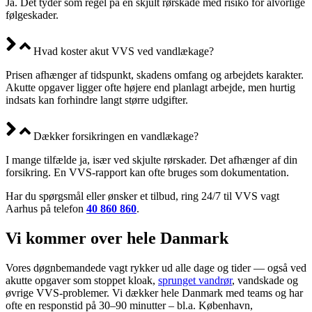
Ja. Det tyder som regel på en skjult rørskade med risiko for alvorlige
følgeskader.
Hvad koster akut VVS ved vandlækage?
Prisen afhænger af tidspunkt, skadens omfang og arbejdets karakter.
Akutte opgaver ligger ofte højere end planlagt arbejde, men hurtig
indsats kan forhindre langt større udgifter.
Dækker forsikringen en vandlækage?
I mange tilfælde ja, især ved skjulte rørskader. Det afhænger af din
forsikring. En VVS-rapport kan ofte bruges som dokumentation.
Har du spørgsmål eller ønsker et tilbud, ring 24/7 til VVS vagt
Aarhus på telefon
40 860 860
.
Vi kommer over hele Danmark
Vores døgnbemandede vagt rykker ud alle dage og tider — også ved
akutte opgaver som stoppet kloak,
sprunget vandrør
, vandskade og
øvrige VVS-problemer. Vi dækker hele Danmark med teams og har
ofte en responstid på 30–90 minutter – bl.a. København,