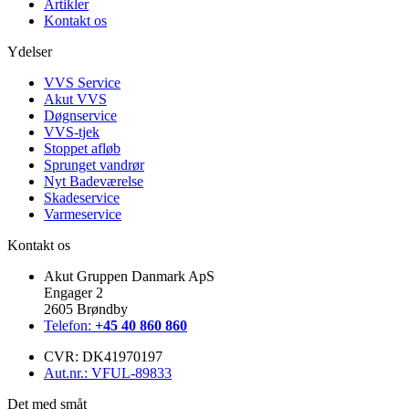
Artikler
Kontakt os
Ydelser
VVS Service
Akut VVS
Døgnservice
VVS-tjek
Stoppet afløb
Sprunget vandrør
Nyt Badeværelse
Skadeservice
Varmeservice
Kontakt os
Akut Gruppen Danmark ApS
Engager 2
2605 Brøndby
Telefon:
+45 40 860 860
CVR: DK41970197
Aut.nr.: VFUL-89833
Det med småt