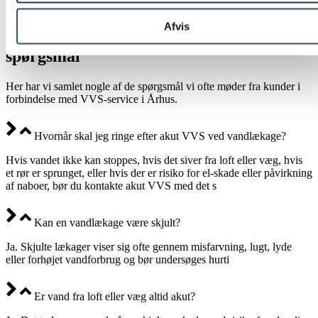
lækage akut.
Afvis
FAQ - akut vandlækage - Ofte stillede
spørgsmål
Her har vi samlet nogle af de spørgsmål vi ofte møder fra kunder i
forbindelse med VVS-service i Århus.
Hvornår skal jeg ringe efter akut VVS ved vandlækage?
Hvis vandet ikke kan stoppes, hvis det siver fra loft eller væg, hvis
et rør er sprunget, eller hvis der er risiko for el-skade eller påvirkning
af naboer, bør du kontakte akut VVS med det s
Kan en vandlækage være skjult?
Ja. Skjulte lækager viser sig ofte gennem misfarvning, lugt, lyde
eller forhøjet vandforbrug og bør undersøges hurti
Er vand fra loft eller væg altid akut?