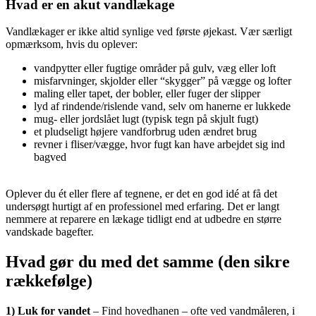
Hvad er en akut vandlækage
Vandlækager er ikke altid synlige ved første øjekast. Vær særligt
opmærksom, hvis du oplever:
vandpytter eller fugtige områder på gulv, væg eller loft
misfarvninger, skjolder eller “skygger” på vægge og lofter
maling eller tapet, der bobler, eller fuger der slipper
lyd af rindende/rislende vand, selv om hanerne er lukkede
mug- eller jordslået lugt (typisk tegn på skjult fugt)
et pludseligt højere vandforbrug uden ændret brug
revner i fliser/vægge, hvor fugt kan have arbejdet sig ind
bagved
Oplever du ét eller flere af tegnene, er det en god idé at få det
undersøgt hurtigt af en professionel med erfaring. Det er langt
nemmere at reparere en lækage tidligt end at udbedre en større
vandskade bagefter.
Hvad gør du med det samme (den sikre
rækkefølge)
1) Luk for vandet
– Find hovedhanen – ofte ved vandmåleren, i