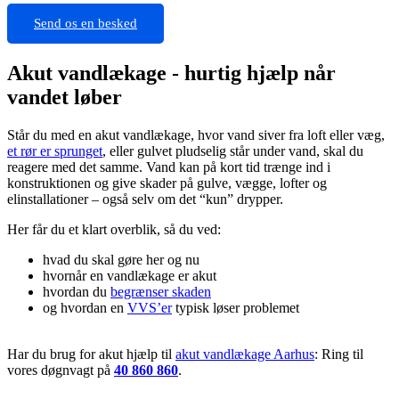
Send os en besked
Akut vandlækage - hurtig hjælp når
vandet løber
Står du med en akut vandlækage, hvor vand siver fra loft eller væg,
et rør er sprunget
, eller gulvet pludselig står under vand, skal du
reagere med det samme. Vand kan på kort tid trænge ind i
konstruktionen og give skader på gulve, vægge, lofter og
elinstallationer – også selv om det “kun” drypper.
Her får du et klart overblik, så du ved:
hvad du skal gøre her og nu
hvornår en vandlækage er akut
hvordan du
begrænser skaden
og hvordan en
VVS’er
typisk løser problemet
Har du brug for akut hjælp til
akut vandlækage Aarhus
: Ring til
vores døgnvagt på
40 860 860
.