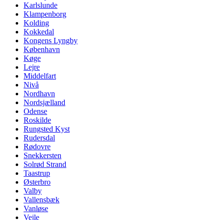
Karlslunde
Klampenborg
Kolding
Kokkedal
Kongens Lyngby
København
Køge
Lejre
Middelfart
Nivå
Nordhavn
Nordsjælland
Odense
Roskilde
Rungsted Kyst
Rudersdal
Rødovre
Snekkersten
Solrød Strand
Taastrup
Østerbro
Valby
Vallensbæk
Vanløse
Vejle