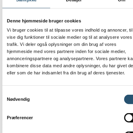
VVS-opgaver i Aarhus fra lækage og
afløb til badeværelse og varme
Denne hjemmeside bruger cookies
Vi bruger cookies til at tilpasse vores indhold og annoncer, til
Akut VVS Danmark løser både den akutte fejl og de planlagte
forbedringer, som gør din hverdag lettere. Det gælder blandt andet
vise dig funktioner til sociale medier og til at analysere vores
reparation af sprunget rør, udbedring efter
vandskade
, rensning af
trafik. Vi deler også oplysninger om din brug af vores
afløb og faldstammer samt
montering af sanitet
, armaturer og
hjemmeside med vores partnere inden for sociale medier,
hvidevarer med vandtilslutning.
annonceringspartnere og analysepartnere. Vores partnere k
Hvis du står midt i en skade, er målet at stoppe problemet hurtigt og
kombinere disse data med andre oplysninger, du har givet d
begrænse følgeskader. Hvis du planlægger et nyt badeværelse,
udskiftning af armaturer eller service på varmeinstallationer, er målet
eller som de har indsamlet fra din brug af deres tjenester.
en løsning, der passer til bygningen og fungerer stabilt i daglig brug.
Akut VVS Danmark hjælper også med installation og
service af
Samtykkevalg
varmepumper og varmeanlæg
samt
montering af gaskomfur
, hvor
korrekt udførelse har stor betydning for sikkerhed og drift. Samme
Nødvendig
virksomhed tager sig desuden af kloakservice og graveopgaver, hvis
opgaven kræver mere end almindeligt indendørs VVS-arbejde.
Præferencer
Proces og fremmøde i Aarhus med klar
besked fra start