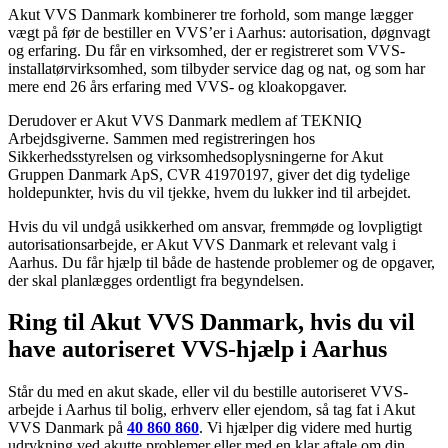
Akut VVS Danmark kombinerer tre forhold, som mange lægger
vægt på før de bestiller en VVS’er i Aarhus: autorisation, døgnvagt
og erfaring. Du får en virksomhed, der er registreret som VVS-
installatørvirksomhed, som tilbyder service dag og nat, og som har
mere end 26 års erfaring med VVS- og kloakopgaver.
Derudover er Akut VVS Danmark medlem af TEKNIQ
Arbejdsgiverne. Sammen med registreringen hos
Sikkerhedsstyrelsen og virksomhedsoplysningerne for Akut
Gruppen Danmark ApS, CVR 41970197, giver det dig tydelige
holdepunkter, hvis du vil tjekke, hvem du lukker ind til arbejdet.
Hvis du vil undgå usikkerhed om ansvar, fremmøde og lovpligtigt
autorisationsarbejde, er Akut VVS Danmark et relevant valg i
Aarhus. Du får hjælp til både de hastende problemer og de opgaver,
der skal planlægges ordentligt fra begyndelsen.
Ring til Akut VVS Danmark, hvis du vil
have autoriseret VVS-hjælp i Aarhus
Står du med en akut skade, eller vil du bestille autoriseret VVS-
arbejde i Aarhus til bolig, erhverv eller ejendom, så tag fat i Akut
VVS Danmark på
40 860 860
. Vi hjælper dig videre med hurtig
udrykning ved akutte problemer eller med en klar aftale om din