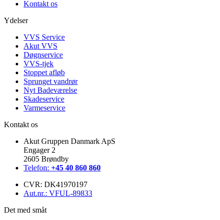
Kontakt os
Ydelser
VVS Service
Akut VVS
Døgnservice
VVS-tjek
Stoppet afløb
Sprunget vandrør
Nyt Badeværelse
Skadeservice
Varmeservice
Kontakt os
Akut Gruppen Danmark ApS
Engager 2
2605 Brøndby
Telefon:
+45 40 860 860
CVR: DK41970197
Aut.nr.: VFUL-89833
Det med småt