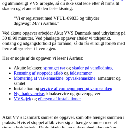
og almindeligt VVS-arbejde, så du ikke skal lede efter ét firma til
skaden og et andet til den faste løsning.
“Vi er registreret med VFUL-89833 og tilbyder
døgnvagt 24/7 i Aarhus.”
Ved akutte opgaver arbejder Akut VVS Danmark med udrykning på
30 til 90 minutter. Ved planlagte opgaver aftaler vi tidspunkt,
omfang og adgangsforhold på forhånd, så du får et roligt forløb med
færre afbrydelser i hverdagen.
Her er nogle af de opgaver, vi løser i Aarhus:
Akutte lækager,
sprunget rør
og
skader på vandledning
Rensning af stoppede afløb
og
faldstammer
Montering af vaskemaskine
,
opvaskemaskine
, armaturer og
sanitet
Installation og
service af varmepumper og varmeanlæg
Nyt badeværelse
, kloakservice og graveopgaver
VVS-tjek
og
eftersyn af installationer
Akut VVS Danmark samler de opgaver, som ofte hænger sammen i
praksis. Hvis et stoppet afløb viser sig at hænge sammen med et
større kloakforhold, får du hjælp fra en virksomhed, der også er