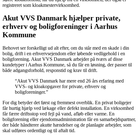
registreret som kloakmestervirksomhed.
Akut VVS Danmark hjælper private,
erhverv og boligforeninger i Aarhus
Kommune
Behovet ser forskelligt ud alt efter, om du står med en skade i din
bolig, drift i en erhvervsejendom eller løbende vedligehold i en
boligforening. Akut VVS Danmark arbejder på tværs af disse
kundetyper i Aarhus Kommune, så du får en løsning, der passer til
både adgangsforhold, responstid og krav til drift.
“Akut VVS Danmark har mere end 26 års erfaring med
VVS- og kloakopgaver for private, erhverv og
boligforeninger.”
For dig betyder det først og fremmest overblik. En privat boligejer
får hurtig hjælp ved lækage eller defekt installation. En virksomhed
får færre driftsstop ved fejl på vand, afløb eller varme. En
boligforening eller ejendomsadministration får en samarbejdspartner,
der både håndterer akutte hændelser og de planlagte arbejder, som
skal udføres ordentligt og til aftalt tid.