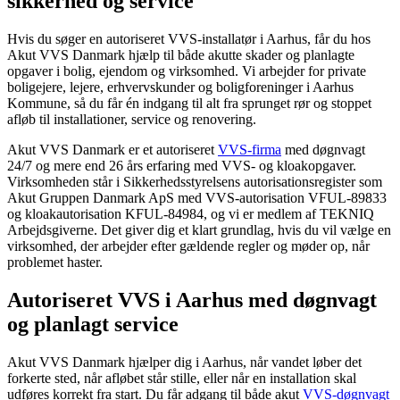
sikkerhed og service
Hvis du søger en autoriseret VVS-installatør i Aarhus, får du hos
Akut VVS Danmark hjælp til både akutte skader og planlagte
opgaver i bolig, ejendom og virksomhed. Vi arbejder for private
boligejere, lejere, erhvervskunder og boligforeninger i Aarhus
Kommune, så du får én indgang til alt fra sprunget rør og stoppet
afløb til installationer, service og renovering.
Akut VVS Danmark er et autoriseret
VVS-firma
med døgnvagt
24/7 og mere end 26 års erfaring med VVS- og kloakopgaver.
Virksomheden står i Sikkerhedsstyrelsens autorisationsregister som
Akut Gruppen Danmark ApS med VVS-autorisation VFUL-89833
og kloakautorisation KFUL-84984, og vi er medlem af TEKNIQ
Arbejdsgiverne. Det giver dig et klart grundlag, hvis du vil vælge en
virksomhed, der arbejder efter gældende regler og møder op, når
problemet haster.
Autoriseret VVS i Aarhus med døgnvagt
og planlagt service
Akut VVS Danmark hjælper dig i Aarhus, når vandet løber det
forkerte sted, når afløbet står stille, eller når en installation skal
udføres korrekt fra start. Du får adgang til både akut
VVS-døgnvagt