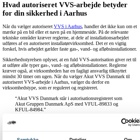
Hvad autoriseret VVS-arbejde betyder
for din sikkerhed i Aarhus
Når du vælger autoriseret
VVS i Aarhus
, handler det ikke kun om et
mærke på en bil eller et navn på en hjemmeside. På de relevante
tekniske områder kræver reglerne, at dele af installationsarbejdet
udføres af en autoriseret installatørvirksomhed. Det er en vigtig
forskel, hvis arbejdet gælder faste gas-, vand- og afløbsinstallationer.
Sikkerhedsstyrelsen oplyser, at en fuld VVS-autorisation giver ret til
at udføre alle typer gas-, vand- og afløbsinstallationer. Reglerne
kræver også, at virksomheden har en fagligt ansvarlig tilknyttet
mindst 30 timer om ugen. Når du vælger Akut VVS Danmark til
autoriseret VVS-arbejde i Aarhus, vælger du derfor en
virksomhedstype, som er reguleret og registreret.
“Akut VVS Danmark står i autorisationsregisteret som
Akut Gruppen Danmark ApS med VFUL-89833 og
KFUL-84984.”
Det giver dig et mere sikkert beslutningsgrundlag, især ved opgaver
hvor fejl kan føre til følgeskader, driftsproblemer eller ulovlige
installationer. Hvis du vil have ro i maven før arbejdet går i gang, er
autorisationen et af de første forhold, der bør være på plads.
Samtykke
Detaljer
Om