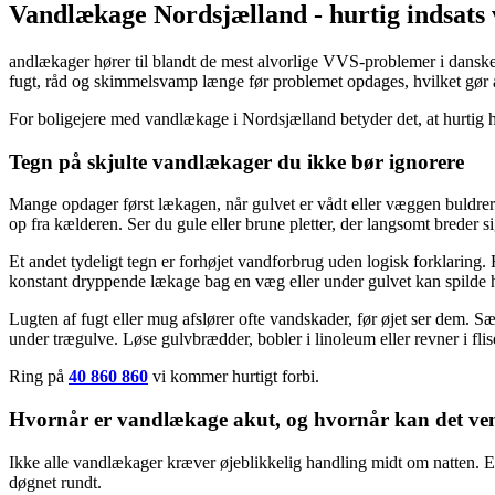
Vandlækage Nordsjælland - hurtig indsats
andlækager hører til blandt de mest alvorlige VVS-problemer i danske bo
fugt, råd og skimmelsvamp længe før problemet opdages, hvilket gør a
For boligejere med vandlækage i Nordsjælland betyder det, at hurtig
Tegn på skjulte vandlækager du ikke bør ignorere
Mange opdager først lækagen, når gulvet er vådt eller væggen buldrer.
op fra kælderen. Ser du gule eller brune pletter, der langsomt breder si
Et andet tydeligt tegn er forhøjet vandforbrug uden logisk forklaring. 
konstant dryppende lækage bag en væg eller under gulvet kan spilde hu
Lugten af fugt eller mug afslører ofte vandskader, før øjet ser dem. Sæ
under trægulve. Løse gulvbrædder, bobler i linoleum eller revner i fli
Ring på
40 860 860
vi kommer hurtigt forbi.
Hvornår er vandlækage akut, og hvornår kan det ve
Ikke alle vandlækager kræver øjeblikkelig handling midt om natten. E
døgnet rundt.