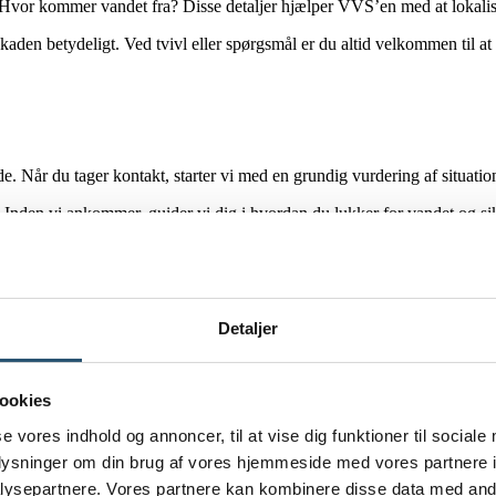
or kommer vandet fra? Disse detaljer hjælper VVS’en med at lokalise
skaden betydeligt. Ved tvivl eller spørgsmål er du altid velkommen til at
. Når du tager kontakt, starter vi med en grundig vurdering af situatio
Inden vi ankommer, guider vi dig i hvordan du lukker for vandet og sik
ordsjælland
betyder, at du får assistance fra erfarne fagfolk. Vi rykker 
Detaljer
ookies
se vores indhold og annoncer, til at vise dig funktioner til sociale
oplysninger om din brug af vores hjemmeside med vores partnere i
ysepartnere. Vores partnere kan kombinere disse data med andr