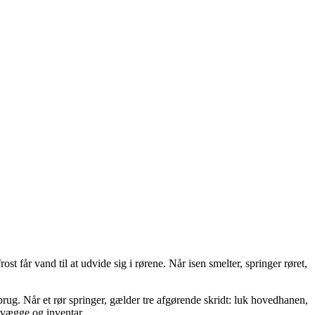
 får vand til at udvide sig i rørene. Når isen smelter, springer røret,
rug. Når et rør springer, gælder tre afgørende skridt: luk hovedhanen,
 vægge og inventar.