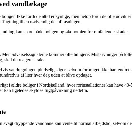
 ved vandlækage
liger. Ikke fordi de altid er synlige, men netop fordi de ofte udvikler s
ffugtning til en nødvendig del af løsningen.
 handling kan spare både boligen og økonomien for omfattende skader.
 Men advarselssignalerne kommer ofte tidligere. Misfarvninger på lofte
g, skal du reagere straks.
Hvis vandregningen pludselig stiger, selvom forbruget ikke har ændret si
ndredvis af liter hver dag uden at blive opdaget.
rligt i ældre boliger i Nordsjælland, hvor rørinstallationer kan have 40
ser kan ligeledes skyldes fugtpåvirkning nedefra.
nte
n svagt dryppende vandhane kan vente til normal arbejdstid, selvom de