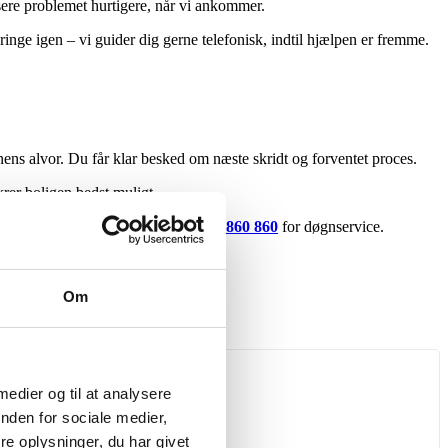
re problemet hurtigere, når vi ankommer.
 ringe igen – vi guider dig gerne telefonisk, indtil hjælpen er fremme.
nens alvor. Du får klar besked om næste skridt og forventet proces.
rer boligen bedst muligt.
ud til hele Nordsjælland – ring på
40 860 860
for døgnservice.
Om
 medier og til at analysere
nden for sociale medier,
e oplysninger, du har givet