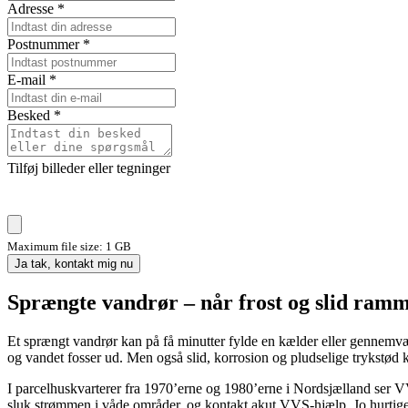
Adresse
*
Postnummer
*
E-mail
*
Besked
*
Tilføj billeder eller tegninger
Maximum file size: 1 GB
Ja tak, kontakt mig nu
Sprængte vandrør – når frost og slid ramm
Et sprængt vandrør kan på få minutter fylde en kælder eller gennemvæde 
og vandet fosser ud. Men også slid, korrosion og pludselige trykstød kan
I parcelhuskvarterer fra 1970’erne og 1980’erne i Nordsjælland ser VVS
sluk strømmen i våde områder, og kontakt akut VVS-hjælp. Jo hurtige