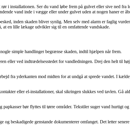
t rør i installationen. Ser du vand løbe frem på gulvet eller sive ned
indende vand inde i vægge eller under gulvet uden at nogen haner er åb
sked, inden skaden bliver synlig. Men selv med alarm er faglig vurder
at en lille lækage udvikler sig til en omfattende vandskade.
nogle simple handlinger begrænse skaden, indtil hjælpen når frem.
n eller ved indtrædelsesstedet for vandledningen. Drej den helt til højr
ejd fra yderkanten mod midten for at undgå at sprede vandet. I kælderr
ontakter eller el-installationer, skal sikringen slukkes ved tavlen. Gå 
papkasser bør flyttes til tørre områder. Tekstiler suger vand hurtigt 
ægge og beskadigede genstande dokumenterer omfanget. Det letter sener