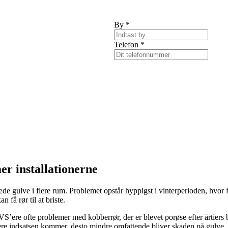
By
*
Telefon
*
er installationerne
gulve i flere rum. Problemet opstår hyppigst i vinterperioden, hvor frost
 få rør til at briste.
’ere ofte problemer med kobberrør, der er blevet porøse efter årtiers b
re indsatsen kommer, desto mindre omfattende bliver skaden på gulve,