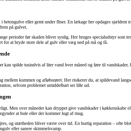
i betongulve eller gemt under fliser. En lækage her opdages sjældent med
frem på gulvet.
e perioder før skaden bliver synlig. Her bruges specialudstyr som term
t for at bryde store dele af gulv eller væg ned på må og få.
rende
n det kan spilde tusindvis af liter vand hver måned og føre til vandskade
ng mellem kummen og afløbsrøret. Her risikerer du, at spildevand langs
ation, selvom problemet umiddelbart ser lille ud.
ingen
eligt. Men over måneder kan dryppet give vandskader i køkkenskabe el
begynder at bule eller der kommer lugt af mug.
es, og utætheden bliver værre over tid. En hurtig reparation – ofte blot
engulv eller sanere skimmelsvamp.