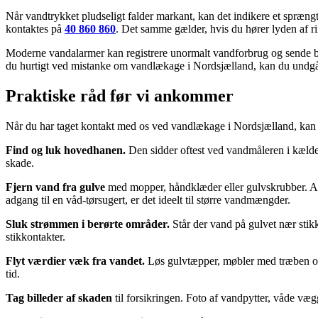
Når vandtrykket pludseligt falder markant, kan det indikere et spræng
kontaktes på
40 860 860
. Det samme gælder, hvis du hører lyden af r
Moderne vandalarmer kan registrere unormalt vandforbrug og sende be
du hurtigt ved mistanke om vandlækage i Nordsjælland, kan du undgå, 
Praktiske råd før vi ankommer
Når du har taget kontakt med os ved vandlækage i Nordsjælland, kan 
Find og luk hovedhanen.
Den sidder oftest ved vandmåleren i kældere
skade.
Fjern vand fra gulve
med mopper, håndklæder eller gulvskrubber. Arb
adgang til en våd-tørsugert, er det ideelt til større vandmængder.
Sluk strømmen i berørte områder.
Står der vand på gulvet nær stikk
stikkontakter.
Flyt værdier væk fra vandet.
Løs gulvtæpper, møbler med træben og 
tid.
Tag billeder af skaden
til forsikringen. Foto af vandpytter, våde v