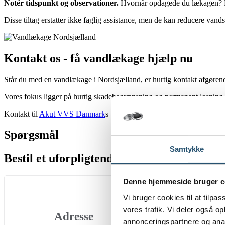
Notér tidspunkt og observationer.
Hvornår opdagede du lækagen? Hv
Disse tiltag erstatter ikke faglig assistance, men de kan reducere vand
Kontakt os - få vandlækage hjælp nu
Står du med en vandlækage i Nordsjælland, er hurtig kontakt afgørende
Vores fokus ligger på hurtig skadebegrænsning og permanent løsning. 
Kontakt til
Akut VVS Danmark
s VVS-døgnvagt ved vandlækage i
N
Spørgsmål
Samtykke
Bestil et uforpligtende tilbud
Denne hjemmeside bruger c
Vi bruger cookies til at tilpas
vores trafik. Vi deler også 
Adresse
annonceringspartnere og anal