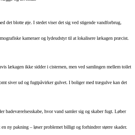
 det blotte øje. I stedet viser det sig ved stigende vandforbrug,
ografiske kameraer og lydeudstyr til at lokalisere lækagen præcist.
r, hvis lækagen ikke sidder i cisternen, men ved samlingen mellem toilet
omt siver ud og fugtpåvirker gulvet. I boliger med trægulve kan det
ler badeværelsesskabe, hvor vand samler sig og skaber fugt. Løber
 en ny pakning – løser problemet billigt og forhindrer større skader.