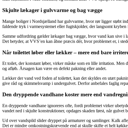
Skjulte lækager i gulvvarme og bag vægge
Mange boliger i Nordsjælland har gulvvarme, hvor rør ligger støbt ind 
faldende tryk i varmesystemet eller fugtskjolder, der langsomt kryben 
Samme udfordring gælder lækager bag vægge, hvor vand kan sive i lang
Det betyder, at VVS’en kan åbne præcis dér, hvor problemet er, i stede
Når toilettet løber eller lækker – mere end bare irrite
Et toilet, der konstant løber, virker måske som en lille irritation. Me
og afløb. Årsagen kan være en defekt pakning eller andet.
Lækker der vand ved foden af toilettet, kan det skyldes en utæt pakni
give råd og skimmelsvamp i undergulvet. Derfor anbefales faglig repar
Den dryppende vandhane koster mere end vandregn
En dryppende vandhane ignoreres ofte, fordi problemet virker ubetyd
vandet ned i skjulte konstruktioner, opdages skaden først, når gulvet 
Ud over vandspild slider dryppet på armaturer og samlinger. Kalk aflejr
Det er mindre omkostningskrævende end at skulle skifte et helt køkk