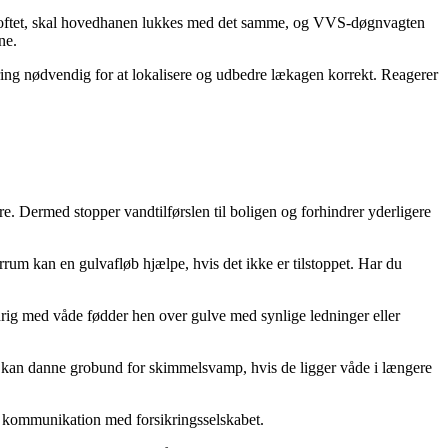
 fra loftet, skal hovedhanen lukkes med det samme, og VVS-døgnvagten
ne.
ing nødvendig for at lokalisere og udbedre lækagen korrekt. Reagerer
e. Dermed stopper vandtilførslen til boligen og forhindrer yderligere
um kan en gulvafløb hjælpe, hvis det ikke er tilstoppet. Har du
aldrig med våde fødder hen over gulve med synlige ledninger eller
og kan danne grobund for skimmelsvamp, hvis de ligger våde i længere
e kommunikation med forsikringsselskabet.