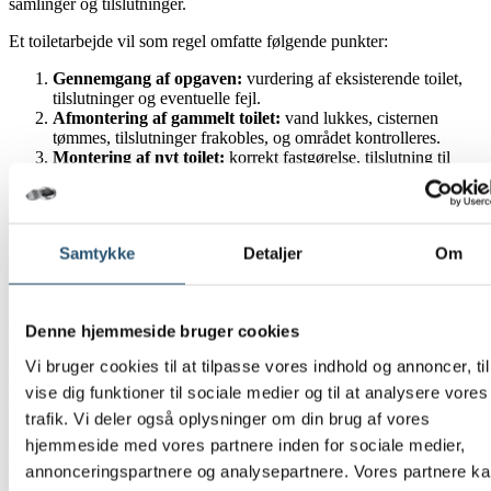
samlinger og tilslutninger.
Et toiletarbejde vil som regel omfatte følgende punkter:
Gennemgang af opgaven:
vurdering af eksisterende toilet,
tilslutninger og eventuelle fejl.
Afmontering af gammelt toilet:
vand lukkes, cisternen
tømmes, tilslutninger frakobles, og området kontrolleres.
Montering af nyt toilet:
korrekt fastgørelse, tilslutning til
vand og afløb samt tætning af samlinger.
Kontrol og funktionstest:
skyl, tæthed, stabilitet og justering
af cisternen gennemgås, før arbejdet afsluttes.
Samtykke
Detaljer
Om
Akut VVS Danmark udfører sanitetsmontering med fokus på
korrekt tilslutning og tætte samlinger, så du undgår den usikkerhed,
der følger med en løs eller utæt installation. Hvis der undervejs viser
sig forhold ved afløb eller vandtilførsel, får du det afklaret, før
Denne hjemmeside bruger cookies
arbejdet fortsætter.
Vi bruger cookies til at tilpasse vores indhold og annoncer, til
Pris på montering af toilet i Hillerød og
vise dig funktioner til sociale medier og til at analysere vores
tydelig afklaring før start
trafik. Vi deler også oplysninger om din brug af vores
hjemmeside med vores partnere inden for sociale medier,
Hvis du er grundig med økonomien, er det fornuftigt at få pris og
annonceringspartnere og analysepartnere. Vores partnere k
omfang tydeligt afgrænset, før arbejdet begynder. Akut VVS