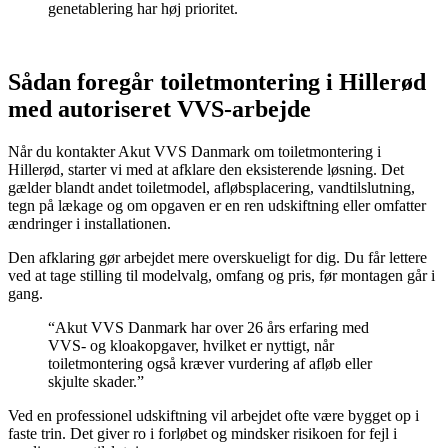
genetablering har høj prioritet.
Sådan foregår toiletmontering i Hillerød
med autoriseret VVS-arbejde
Når du kontakter Akut VVS Danmark om toiletmontering i
Hillerød, starter vi med at afklare den eksisterende løsning. Det
gælder blandt andet toiletmodel, afløbsplacering, vandtilslutning,
tegn på lækage og om opgaven er en ren udskiftning eller omfatter
ændringer i installationen.
Den afklaring gør arbejdet mere overskueligt for dig. Du får lettere
ved at tage stilling til modelvalg, omfang og pris, før montagen går i
gang.
“Akut VVS Danmark har over 26 års erfaring med
VVS- og kloakopgaver, hvilket er nyttigt, når
toiletmontering også kræver vurdering af afløb eller
skjulte skader.”
Ved en professionel udskiftning vil arbejdet ofte være bygget op i
faste trin. Det giver ro i forløbet og mindsker risikoen for fejl i