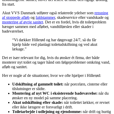
fra start.
Akut VVS Danmark udfører også relaterede ydelser som
rensning
af stoppede afløb
og
faldstammer
, skadeservice efter vandskade og
montering af øvrig sanitet
. Det er en fordel, hvis dit toiletproblem
hænger sammen med afløbet, vandtilførslen eller skader i
badeværelset.
“Vi dækker Hillerød og har døgnvagt 24/7, så du får
hjælp både ved planlagt toiletudskiftning og ved akut
lækage.”
Det er især relevant for dig, hvis du ønsker ét firma, der både
monterer nyt toilet og tager hånd om følgeproblemer omkring vand,
afløb og sanitet.
Her er nogle af de situationer, hvor we ofte hjælper i Hillerød:
Udskiftning af gammelt toilet:
når porcelæn, cisterne eller
tilslutninger er slidte.
Montering af nyt WC i eksisterende badeværelse:
når du
ønsker en ny model på samme placering.
Akut udskiftning efter skade:
når toilettet lækker, er revnet
eller ikke længere er forsvarligt i drift.
Toiletarbejde i udlejning og ejendomme:
når drift og hurtig