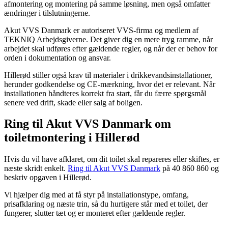
afmontering og montering på samme løsning, men også omfatter
ændringer i tilslutningerne.
Akut VVS Danmark er autoriseret VVS-firma og medlem af
TEKNIQ Arbejdsgiverne. Det giver dig en mere tryg ramme, når
arbejdet skal udføres efter gældende regler, og når der er behov for
orden i dokumentation og ansvar.
Hillerød stiller også krav til materialer i drikkevandsinstallationer,
herunder godkendelse og CE-mærkning, hvor det er relevant. Når
installationen håndteres korrekt fra start, får du færre spørgsmål
senere ved drift, skade eller salg af boligen.
Ring til Akut VVS Danmark om
toiletmontering i Hillerød
Hvis du vil have afklaret, om dit toilet skal repareres eller skiftes, er
næste skridt enkelt.
Ring til Akut VVS Danmark
på 40 860 860 og
beskriv opgaven i Hillerød.
Vi hjælper dig med at få styr på installationstype, omfang,
prisafklaring og næste trin, så du hurtigere står med et toilet, der
fungerer, slutter tæt og er monteret efter gældende regler.