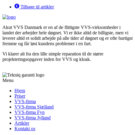
Tilbage til artikler
Akut VVS Danmark er en af de flittigste VVS-virksomheder i
landet der arbejder hele døgnet. Vi er ikke altid de billigste, men vi
leverer altid et solidt arbejde på alle tider af døgnet og er ofte hurtigst
fremme og får løst kundens problemer i en fart.
Vi klarer alt fra den lille simple reparation til de større
projekteringsopgaver inden for VVS og kloak.
Menu
Hjem
Priser
VVS-firma
VVS-firma Sjælland
VVS-firma Fyn
VVS-firma Jylland
Artikler
Kontakt os