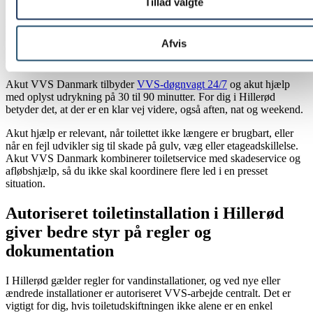
Tillad valgte
Nogle toiletopgaver tåler ikke ventetid. Hvis der løber vand ud ved
foden, cisternen ikke stopper, eller et stoppet toilet giver risiko for
Afvis
overløb, er det vigtigt at få hjælp hurtigt for at begrænse vandspild
og følgeskader.
Akut VVS Danmark tilbyder
VVS-døgnvagt 24/7
og akut hjælp
med oplyst udrykning på 30 til 90 minutter. For dig i Hillerød
betyder det, at der er en klar vej videre, også aften, nat og weekend.
Akut hjælp er relevant, når toilettet ikke længere er brugbart, eller
når en fejl udvikler sig til skade på gulv, væg eller etageadskillelse.
Akut VVS Danmark kombinerer toiletservice med skadeservice og
afløbshjælp, så du ikke skal koordinere flere led i en presset
situation.
Autoriseret toiletinstallation i Hillerød
giver bedre styr på regler og
dokumentation
I Hillerød gælder regler for vandinstallationer, og ved nye eller
ændrede installationer er autoriseret VVS-arbejde centralt. Det er
vigtigt for dig, hvis toiletudskiftningen ikke alene er en enkel