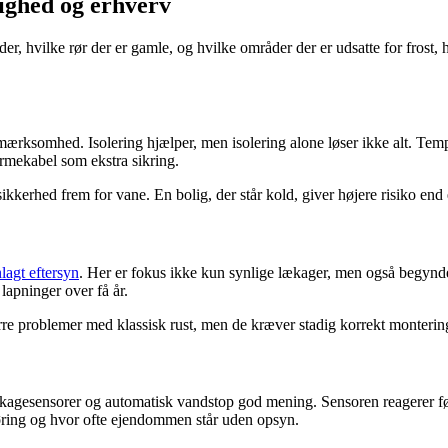
lighed og erhverv
, hvilke rør der er gamle, og hvilke områder der er udsatte for frost, 
rksomhed. Isolering hjælper, men isolering alone løser ikke alt. Temp
armekabel som ekstra sikring.
sikkerhed frem for vane. En bolig, der står kold, giver højere risiko en
lagt eftersyn
. Her er fokus ikke kun synlige lækager, men også begynde
lapninger over få år.
 problemer med klassisk rust, men de kræver stadig korrekt montering, 
lækagesensorer og automatisk vandstop god mening. Sensoren reagerer f
øring og hvor ofte ejendommen står uden opsyn.