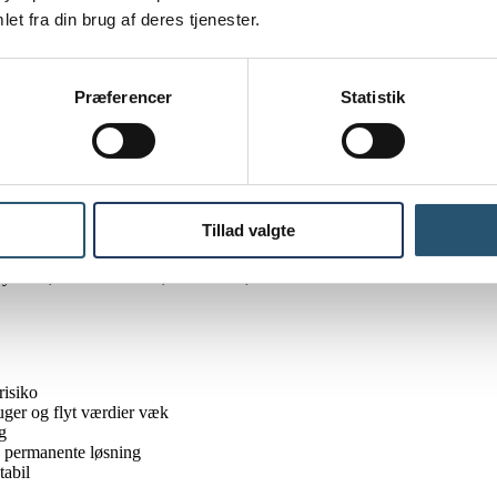
Undersøg rørtype og alder
et fra din brug af deres tjenester.
Reagér hurtigt for at begrænse skade
tering
Stop brug og bestil VVS
ponenter
Få årsagen lokaliseret
Præferencer
Statistik
ed vandrørsbrud
e den præcise fejl, men at afgrænse skaden. Start med hovedhanen. Den s
Tillad valgte
tiler ved køkken, bad eller teknikskab.
ryde strømmen i det berørte område, hvis det kan ske sikkert. Er du i tvi
risiko
ger og flyt værdier væk
g
n permanente løsning
tabil