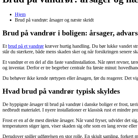
Hjem
Brud på vandrør: årsager og næste skridt
Brud på vandrør i boligen: årsager, advars
Et
brud på et vandrør
kræver hurtig handling. Du bør lukke vandet stra
står du stærkere, både mens skaden sker og når forsikringen senere s
Et vandrør er en del af din faste vandinstallation. Når røret revner, tæ
og inventar. Derfor er tre begreber centrale fra første minut: hovedhan
Du behøver ikke kende rørtypen eller årsagen, før du reagerer. Det vig
Hvad brud på vandrør typisk skyldes
De hyppigste årsager til brud på vandrør i danske boliger er frost, tær
nedbrudt materialet. I nyere installationer er klassisk rust et mindre pr
Frost er en af de mest direkte årsager. Når vand fryser, udvider det sig.
temperaturen stiger igen, viser skaden sig ofte som en lang revne eller 
Derudover spiller udførelsen en stor rolle. En skjult samling, forkert 