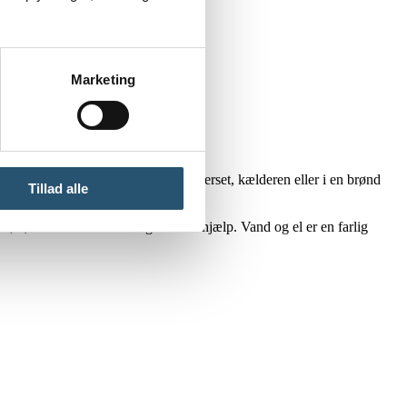
Marketing
idder ofte ved vandmåleren, i bryggerset, kælderen eller i en brønd
Tillad alle
vl, bør du holde afstand og tilkalde hjælp. Vand og el er en farlig