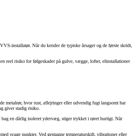
VS-installatør. Når du kender de typiske årsager og de første skridt,
n reel risiko for følgeskader på gulve, vægge, lofter, elinstallationer
de metalrør, hvor rust, aflejringer eller udvendig fugt langsomt har
g giver stadig risiko.
 bag en dårlig isoleret ydervæg, stiger trykket i røret hurtigt. Når
on med svage punkter. Ved gentagne temperaturskift, vibrationer eller