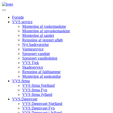
Videre
til
indhold
Forside
VVS service
Montering af vaskemaskine
Montering af opvaskemaskine
Montering af sanitet
Rensning af stoppet afløb
Nyt badeværelse
Varmeservice
Sprunget vandrør
Sprunget vandledning
VVS Tjek
Skadeservice
Rensning af faldstamme
Montering af gaskomfur
VVS firma
VVS firma Sjælland
VVS firma Fyn
VVS firma Jylland
VVS Døgnvagt
VVS Døgnvagt Sjælland
VVS Døgnvagt Fyn
VVS Døgnvagt i Jylland