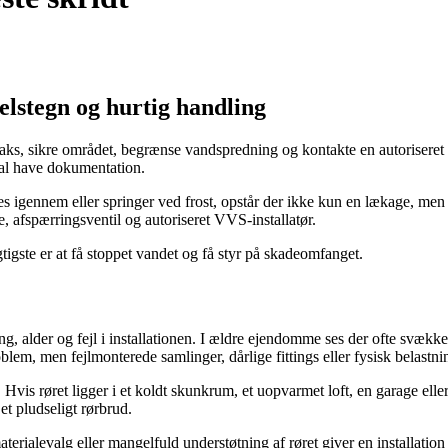
elstegn og hurtig handling
ks, sikre området, begrænse vandspredning og kontakte en autoriseret V
kal have dokumentation.
res igennem eller springer ved frost, opstår der ikke kun en lækage, men e
e, afspærringsventil og autoriseret VVS-installatør.
tigste er at få stoppet vandet og få styr på skadeomfanget.
ing, alder og fejl i installationen. I ældre ejendomme ses der ofte svække
oblem, men fejlmonterede samlinger, dårlige fittings eller fysisk belastnin
 Hvis røret ligger i et koldt skunkrum, et uopvarmet loft, en garage eller
et pludseligt rørbrud.
materialevalg eller mangelfuld understøtning af røret giver en installati