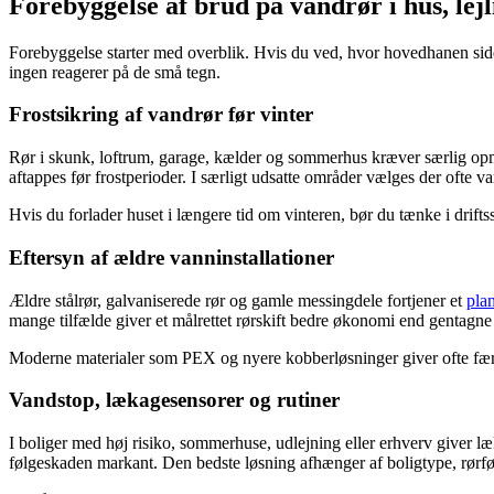
Forebyggelse af brud på vandrør i hus, lej
Forebyggelse starter med overblik. Hvis du ved, hvor hovedhanen sidder
ingen reagerer på de små tegn.
Frostsikring af vandrør før vinter
Rør i skunk, loftrum, garage, kælder og sommerhus kræver særlig opmæ
aftappes før frostperioder. I særligt udsatte områder vælges der ofte v
Hvis du forlader huset i længere tid om vinteren, bør du tænke i drifts
Eftersyn af ældre vanninstallationer
Ældre stålrør, galvaniserede rør og gamle messingdele fortjener et
plan
mange tilfælde giver et målrettet rørskift bedre økonomi end gentagne 
Moderne materialer som PEX og nyere kobberløsninger giver ofte færre
Vandstop, lækagesensorer og rutiner
I boliger med høj risiko, sommerhuse, udlejning eller erhverv giver 
følgeskaden markant. Den bedste løsning afhænger af boligtype, rørf