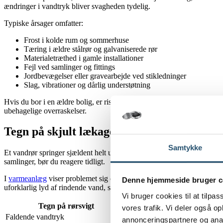
ændringer i vandtryk bliver svagheden tydelig.
Typiske årsager omfatter:
Frost i kolde rum og sommerhuse
Tæring i ældre stålrør og galvaniserede rør
Materialetræthed i gamle installationer
Fejl ved samlinger og fittings
Jordbevægelser eller gravearbejde ved stikledninger
Slag, vibrationer og dårlig understøtning
Hvis du bor i en ældre bolig, er risikoen ofte højere, fordi svækkelsen
ubehagelige overraskelser.
Tegn på skjult lækage og begyndende rørsv
Samtykke
Et vandrør springer sjældent helt uden varsel. Mange skader begynder 
samlinger, bør du reagere tidligt.
I
varmeanlæg
viser problemet sig ofte ved, at anlægget skal efterfyld
Denne hjemmeside bruger c
uforklarlig lyd af rindende vand, selv om alt burde være lukket.
Vi bruger cookies til at tilpas
Tegn på rørsvigt
Hvad det ofte pege
vores trafik. Vi deler også 
Faldende vandtryk
Lækage, tilstoppet rør eller s
annonceringspartnere og anal