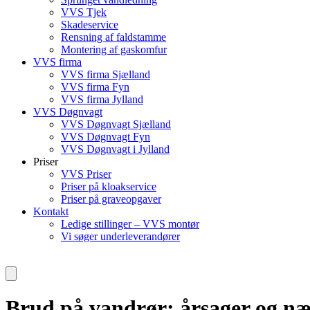
VVS Tjek
Skadeservice
Rensning af faldstamme
Montering af gaskomfur
VVS firma
VVS firma Sjælland
VVS firma Fyn
VVS firma Jylland
VVS Døgnvagt
VVS Døgnvagt Sjælland
VVS Døgnvagt Fyn
VVS Døgnvagt i Jylland
Priser
VVS Priser
Priser på kloakservice
Priser på graveopgaver
Kontakt
Ledige stillinger – VVS montør
Vi søger underleverandører
Brud på vandrør: årsager og næ