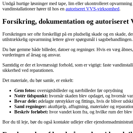
Undgå hurtige løsninger med tape, lim eller ukontrolleret opvarmning a
vandinstallationer hører til hos en
autoriseret VVS-virksomhed
.
Forsikring, dokumentation og autoriseret
Forsikringen ser ofte forskelligt på en pludselig skade og en skade, de
utilstrækkelig opvarmning lettere giver spørgsmål i sagsbehandlingen.
Du bør gemme både billeder, datoer og regninger. Hvis en væg åbnes, ell
vurderingen af årsag og ansvar.
Samtidig er der et lovmæssigt forhold, som er vigtigt: faste vandinst
sikkerhed ved reparationen.
Det materiale, du bør samle, er enkelt:
Gem fotos:
oversigtsbilleder og nærbilleder før oprydning
Notér tidspunkt:
hvornår skaden blev opdaget, og hvornår van
Bevar dele:
ødelagte rørstykker og fittings, hvis de bliver udski
Saml regninger:
akuthjælp, affugtning, materialer og reparatio
Beskriv forløbet:
hvor vandet kom fra, og hvilke rum der blev
Bor du til leje, bør du også kontakte udlejer eller ejendomsadministrat