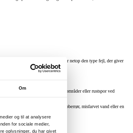
, men er tyndslidt indvendigt. Det er netop den type fejl, der giver
Om
l ændringer i vandforbrug, fugtige områder eller rustspor ved
igt dryp, grønne belægninger ved kobberrør, misfarvet vand eller en
 medier og til at analysere
nden for sociale medier,
e oplysninger, du har givet