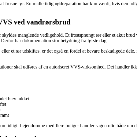
f frosne rør. En midlertidig nødreparation har kun værdi, hvis den udfø
 VVS ved vandrørsbrud
r skyldes manglende vedligehold. Et frostsprængt rør eller et akut brud 
 Derfor har dokumentation stor betydning fra første dag.
er et rør udskiftes, er det også en fordel at bevare beskadigede dele, in
allationer skal udføres af en autoriseret VVS-virksomhed. Det handler i
det blev lukket
ftet
n
 ramt
ion tidligt. I ejendomme med flere boliger handler sagen ofte både om di