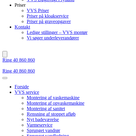
Priser
VVS Priser
Priser på kloakservice
Priser på graveopgaver
Kontakt
Ledige stillinger – VVS montør
Vi søger underleverandører
Ring 40 860 860
Ring 40 860 860
Forside
VVS service
Montering af vaskemaskine
Montering af opvaskemaskine
Montering af sanitet
Rensning af stoppet afløb
Nyt badeværelse
Varmeservice
Sprunget vandrør
Sprunget vandledning