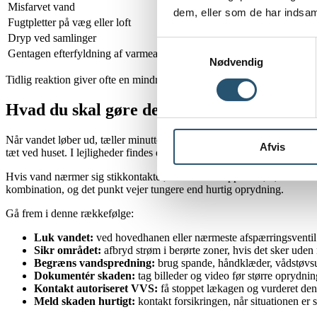
Misfarvet vand
Tæring, rust eller aflejringer
dem, eller som de har indsaml
Fugtpletter på væg eller loft
Skjult lækage i rørføring
Dryp ved samlinger
Slid, spændinger eller fejlmon
Samtykkevalg
Gentagen efterfyldning af varmeanlæg
Utæthed i varmerør eller kom
Nødvendig
Tidlig reaktion giver ofte en mindre reparation og færre følgeskader.
Hvad du skal gøre de første 30 minutter v
Når vandet løber ud, tæller minutterne. Dit første mål er ikke at find
Afvis
tæt ved huset. I lejligheder findes der også ofte lokale afspærringsven
Hvis vand nærmer sig stikkontakter, eltavle eller apparater, bør du afb
kombination, og det punkt vejer tungere end hurtig oprydning.
Gå frem i denne rækkefølge:
Luk vandet:
ved hovedhanen eller nærmeste afspærringsventil
Sikr området:
afbryd strøm i berørte zoner, hvis det sker uden 
Begræns vandspredning:
brug spande, håndklæder, vådstøvsu
Dokumentér skaden:
tag billeder og video før større oprydnin
Kontakt autoriseret VVS:
få stoppet lækagen og vurderet de
Meld skaden hurtigt:
kontakt forsikringen, når situationen er s