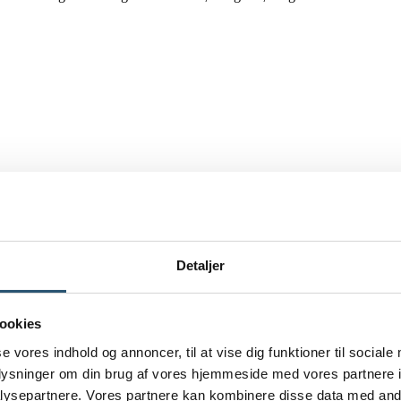
 kan have været i gang længe uden synlige tegn. Et rør ser fint ud udefra
igt
Detaljer
som små sivninger, misfarvning eller trykfald. Hvis du lægger mærke ti
es med vand oftere end normalt. I brugsvandsinstallationer ses der hypp
ookies
se vores indhold og annoncer, til at vise dig funktioner til sociale
r på
Hvad du bør gøre
oplysninger om din brug af vores hjemmeside med vores partnere i
vækket samling
Få installationen undersøgt
ysepartnere. Vores partnere kan kombinere disse data med andr