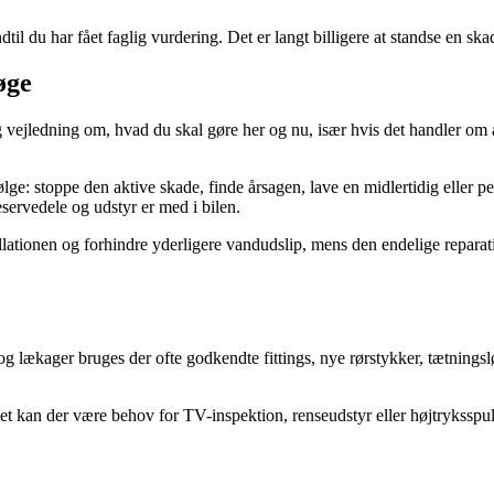
dtil du har fået faglig vurdering. Det er langt billigere at standse en ska
øge
tig vejledning om, hvad du skal gøre her og nu, især hvis det handler o
 stoppe den aktive skade, finde årsagen, lave en midlertidig eller perma
servedele og udstyr er med i bilen.
ationen og forhindre yderligere vandudslip, mens den endelige reparation
 lækager bruges der ofte godkendte fittings, nye rørstykker, tætningsl
t kan der være behov for TV-inspektion, renseudstyr eller højtryksspuli