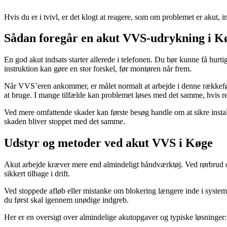
Hvis du er i tvivl, er det klogt at reagere, som om problemet er akut, in
Sådan foregår en akut VVS-udrykning i K
En god akut indsats starter allerede i telefonen. Du bør kunne få hur
instruktion kan gøre en stor forskel, før montøren når frem.
Når VVS’eren ankommer, er målet normalt at arbejde i denne rækkefølge:
at bruge. I mange tilfælde kan problemet løses med det samme, hvis re
Ved mere omfattende skader kan første besøg handle om at sikre install
skaden bliver stoppet med det samme.
Udstyr og metoder ved akut VVS i Køge
Akut arbejde kræver mere end almindeligt håndværktøj. Ved rørbrud og
sikkert tilbage i drift.
Ved stoppede afløb eller mistanke om blokering længere inde i systeme
du først skal igennem unødige indgreb.
Her er en oversigt over almindelige akutopgaver og typiske løsninger: