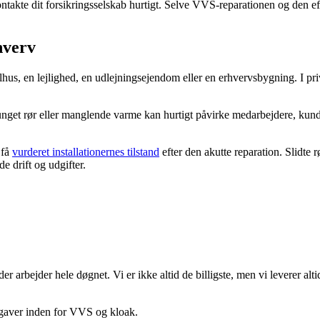
ontakte dit forsikringsselskab hurtigt. Selve VVS-reparationen og den e
hverv
rcelhus, en lejlighed, en udlejningsejendom eller en erhvervsbygning. I p
runget rør eller manglende varme kan hurtigt påvirke medarbejdere, kund
 få
vurderet installationernes tilstand
efter den akutte reparation. Slidte 
de drift og udgifter.
rbejder hele døgnet. Vi er ikke altid de billigste, men vi leverer altid 
sopgaver inden for VVS og kloak.