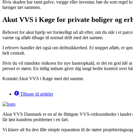
Hvis skaden har ramt gulve, vægge eller inventar, bør du som regel k
hænger tæt sammen.
Akut VVS i Køge for private boliger og er
Behovet for akut hjælp ser forskelligt ud alt efter, om du står i et pa
varme og afløb tilbage til normal drift med det samme.
I erhverv handler det også om driftssikkerhed. Et stoppet afløb, et sp
helt centralt.
Hvis du vil mindske risikoen for nye hasteopkald, er det en god idé at
presset er størst. En tidlig indsats giver dig langt bedre kontrol over bå
Kontakt Akut VVS i Køge med det samme.
Tilbage til artikler
Akut VVS Danmark er en af de flittigste VVS-virksomheder i landet der a
får løst kundens problemer i en fart.
Vi klarer alt fra den lille simple reparation til de større projektering