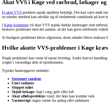
Akut VVS i Køge ved rørbrud, lækager og
Et akut VVS
-problem opstår sjældent belejligt. Det kan være midt om 
en mindre utæthed kan udvikle sig til omfattende vandskade på kort ti
I
Køge kommune
vil akut VVS typisk dække hastesager som rørbrud, 
beskrive problemet med det samme, så der kan gives telefonisk vejled
Jo hurtigere problemet bliver afgrænset, desto mindre bliver risikoen 
Hvilke akutte VVS-problemer i Køge kræv
Nogle problemer kan vente til næste hverdag. Andre kræver handling m
svigter i væsentlige dele af ejendommen.
Typiske hasteopgaver omfatter:
Sprunget vandrør
Utæt radiator
Stoppet toilet
Skjult lækage:
fugt i væg, gulv eller loft
Akut afløbsproblem:
vand, der ikke kan komme væk
Varmesvigt:
ingen varme fra anlæg eller radiatorer