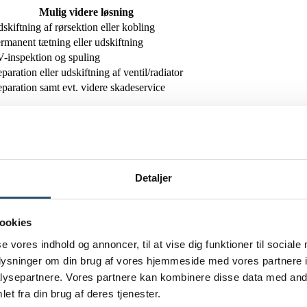
Mulig videre løsning
skiftning af rørsektion eller kobling
rmanent tætning eller udskiftning
-inspektion og spuling
paration eller udskiftning af ventil/radiator
paration samt evt. videre skadeservice
der og hvor omfattende skaden er.
p i Køge kommer frem
rænse skaden, mens du venter. Rolig og hurtig handling giver de bedste
Detaljer
kert. Fjern derefter løse genstande, tekstiler og elektronik i området. Ta
ookies
se vores indhold og annoncer, til at vise dig funktioner til sociale
oplysninger om din brug af vores hjemmeside med vores partnere i
nstallationer
ysepartnere. Vores partnere kan kombinere disse data med andr
et fra din brug af deres tjenester.