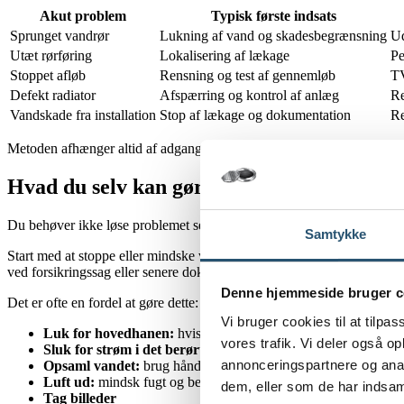
Akut problem
Typisk første indsats
Sprunget vandrør
Lukning af vand og skadesbegrænsning
Ud
Utæt rørføring
Lokalisering af lækage
Pe
Stoppet afløb
Rensning og test af gennemløb
TV
Defekt radiator
Afspærring og kontrol af anlæg
Re
Vandskade fra installation
Stop af lækage og dokumentation
Re
Metoden afhænger altid af adgangsforhold, rørtype, installationens al
Hvad du selv kan gøre før akut VVS-hjæl
Du behøver ikke løse problemet selv, men du kan gøre meget for at beg
Samtykke
Start med at stoppe eller mindske vandtilførslen, hvis det kan gøres sik
ved forsikringssag eller senere dokumentation.
Denne hjemmeside bruger c
Det er ofte en fordel at gøre dette:
Vi bruger cookies til at tilpas
Luk for hovedhanen:
hvis vandet løber ukontrolleret
vores trafik. Vi deler også 
Sluk for strøm i det berørte område:
hvis vand nærmer sig eli
annonceringspartnere og anal
Opsaml vandet:
brug håndklæder, spande eller vådstøvsuger
Luft ud:
mindsk fugt og begræns følgeskader
dem, eller som de har indsaml
Tag billeder