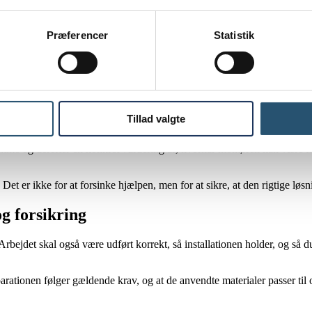
Præferencer
Statistik
 ved præcis, hvordan systemet er opbygget. Det kan gøre skaden større o
 Køge
vagter arbejder med hurtig udrykning, og i nogle tilfælde oplyses der 
Tillad valgte
g.
 samme og derefter en konkret vurdering af, hvornår montøren kan være fr
Det er ikke for at forsinke hjælpen, men for at sikre, at den rigtige løsn
g forsikring
Arbejdet skal også være udført korrekt, så installationen holder, og så du
t reparationen følger gældende krav, og at de anvendte materialer passer