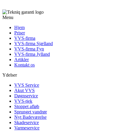
Menu
Hjem
Priser
VVS-firma
VVS-firma Sjælland
VVS-firma Fyn
VVS-firma Jylland
Artikler
Kontakt os
Ydelser
VVS Service
Akut VVS
Døgnservice
VVS-tjek
Stoppet afløb
Sprunget vandrør
Nyt Badeværelse
Skadeservice
Varmeservice