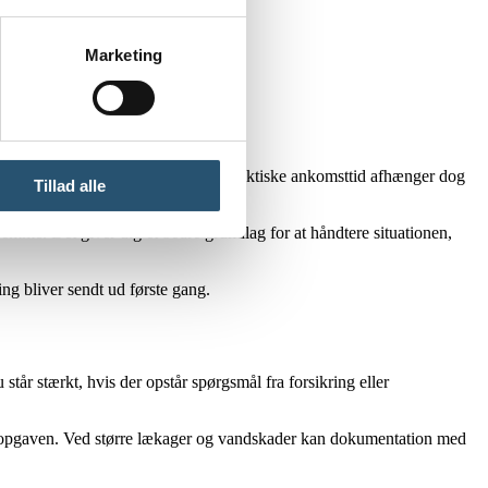
Marketing
g give ekstra omkostninger.
afgang inden for cirka en time. Den faktiske ankomsttid afhænger dog
Tillad alle
emme. Det giver dig et bedre grundlag for at håndtere situationen,
ing bliver sendt ud første gang.
 står stærkt, hvis der opstår spørgsmål fra forsikring eller
 til opgaven. Ved større lækager og vandskader kan dokumentation med