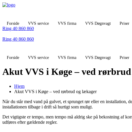
Videre
til
indhold
Forside
VVS service
VVS firma
VVS Døgnvagt
Priser
Ring 40 860 860
Ring 40 860 860
Forside
VVS service
VVS firma
VVS Døgnvagt
Priser
Akut VVS i Køge – ved rørbrud
Hjem
Akut VVS i Køge – ved rørbrud og lækager
Når du står med vand på gulvet, et sprunget rør eller en installation, d
installationen tilbage i drift så hurtigt som muligt.
Det vigtigste er tempo, men tempo må aldrig ske på bekostning af korrek
udføres efter gældende regler.