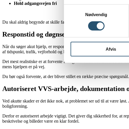
Hold adgangsvejen fri
Samtykkevalg
Nødvendig
Du skal aldrig begynde at skille faste installationer ad, hvis du ikke
Responstid og døgnservice for akut VVS i
Når du søger akut hjælp, er responstid naturligvis vigtig. Mange døgn
Afvis
af tidspunkt, trafik, vejforhold og hvor i Køge området du befinder di
Det mest realistiske er at forvente hurtig telefonisk kontakt med det
mens hjælpen er på vej.
Du bør også forvente, at der bliver stillet en række præcise spørgsmål. 
Autoriseret VVS-arbejde, dokumentation o
Ved akutte skader er det ikke nok, at problemet ser ud til at være løst. 
boligforening.
Derfor er autoriseret arbejde vigtigt. Det giver dig sikkerhed for, a
beskrivelse og billeder være en klar fordel.