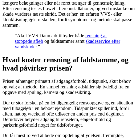
længere belægninger eller når røret trænger til gennemskylning.
Efter rensning testes flowet i flere installationer, og ved mistanke om
skade vurderes næste skridt. Det er her, en erfaren VVS- eller
kloakløsning gør forskellen, fordi symptomer og metode skal passe
sammen.
“Akut VVS Danmark tilbyder både
rensning af
stoppede afløb
og faldstammer samt
skadeservice efter
vandskader
.”
Hvad koster rensning af faldstamme, og
hvad påvirker prisen?
Prisen afhænger primært af adgangsforhold, tidspunkt, akut behov
og valg af metode. En simpel rensning adskiller sig tydeligt fra en
opgave med spuling, kamera og skadesikring.
Der er stor forskel på en let tilgængelig renseopgave og en situation
med tilbageløb i en beboet ejendom. Tidspunktet spiller ind, fordi
aften, nat og weekend ofte udløser en anden pris end dagtimer.
Derudover betyder adgang til renselem, etageforhold og
parkeringsforhold noget for tidsforbruget.
Du får mest ro ved at bede om opdeling af ydelsen: fremmøde,