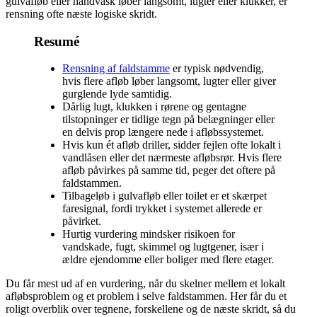
gulvafløb eller håndvask løber langsomt, lugter eller klukker, er
rensning ofte næste logiske skridt.
Resumé
Rensning af faldstamme
er typisk nødvendig,
hvis flere afløb løber langsomt, lugter eller giver
gurglende lyde samtidig.
Dårlig lugt, klukken i rørene og gentagne
tilstopninger er tidlige tegn på belægninger eller
en delvis prop længere nede i afløbssystemet.
Hvis kun ét afløb driller, sidder fejlen ofte lokalt i
vandlåsen eller det nærmeste afløbsrør. Hvis flere
afløb påvirkes på samme tid, peger det oftere på
faldstammen.
Tilbageløb i gulvafløb eller toilet er et skærpet
faresignal, fordi trykket i systemet allerede er
påvirket.
Hurtig vurdering mindsker risikoen for
vandskade, fugt, skimmel og lugtgener, især i
ældre ejendomme eller boliger med flere etager.
Du får mest ud af en vurdering, når du skelner mellem et lokalt
afløbsproblem og et problem i selve faldstammen. Her får du et
roligt overblik over tegnene, forskellene og de næste skridt, så du