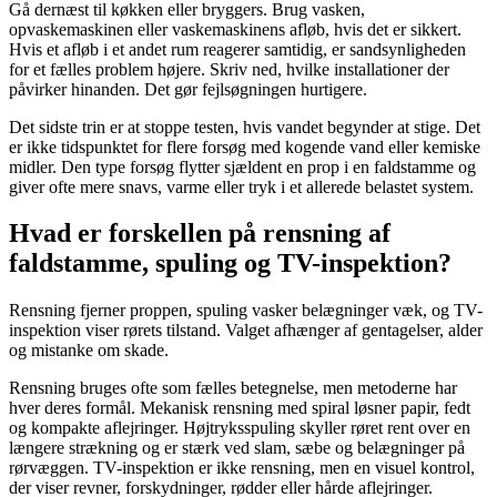
Gå dernæst til køkken eller bryggers. Brug vasken,
opvaskemaskinen eller vaskemaskinens afløb, hvis det er sikkert.
Hvis et afløb i et andet rum reagerer samtidig, er sandsynligheden
for et fælles problem højere. Skriv ned, hvilke installationer der
påvirker hinanden. Det gør fejlsøgningen hurtigere.
Det sidste trin er at stoppe testen, hvis vandet begynder at stige. Det
er ikke tidspunktet for flere forsøg med kogende vand eller kemiske
midler. Den type forsøg flytter sjældent en prop i en faldstamme og
giver ofte mere snavs, varme eller tryk i et allerede belastet system.
Hvad er forskellen på rensning af
faldstamme, spuling og TV-inspektion?
Rensning fjerner proppen, spuling vasker belægninger væk, og TV-
inspektion viser rørets tilstand. Valget afhænger af gentagelser, alder
og mistanke om skade.
Rensning bruges ofte som fælles betegnelse, men metoderne har
hver deres formål. Mekanisk rensning med spiral løsner papir, fedt
og kompakte aflejringer. Højtryksspuling skyller røret rent over en
længere strækning og er stærk ved slam, sæbe og belægninger på
rørvæggen. TV-inspektion er ikke rensning, men en visuel kontrol,
der viser revner, forskydninger, rødder eller hårde aflejringer.