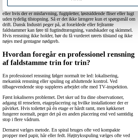
Billedet ændrer sig, hvis problemerne vender tilbage kort tid efter,
eller hvis der er misfarvning, fugtpletter, løstsiddende fliser eller lugt
uden tydelig tilstopning. Så er det ikke længere kun et spørgsmål om
drift. Dansk Industri peger på, at forældede eller fejlramte
faldstammer kan føre til fugtindtrængning, vandskader og skimmel.
Hvis rensning ikke holder, bør du få vurderet rørets tilstand og ikke
nøjes med gentagne nødgreb.
Hvordan foregår en professionel rensning
af faldstamme trin for trin?
En professionel rensning følger normalt tre led: lokalisering,
mekanisk rensning eller spuling og afsluttende kontrol. Ved
tilbagevendende stop suppleres arbejdet ofte med TV-inspektion.
Først lokaliseres problemet. Det sker ud fra dine observationer,
adgang til renselem, etageplacering og hvilke installationer der er
påvirket. Hvis toilettet på én etage er hårdt ramt, men køkkenet
fungerer normalt, peger det på en anden placering end ved samtidig
stop i flere vådrum.
Dernæst vælges metode. En spiral bruges ofte ved kompakte
propper med papir, hår eller fedt. Højtryksspuling vælges ofte ved