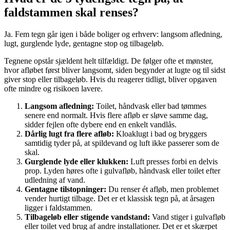
faldstammen skal renses?
Ja. Fem tegn går igen i både boliger og erhverv: langsom afledning,
lugt, gurglende lyde, gentagne stop og tilbageløb.
Tegnene opstår sjældent helt tilfældigt. De følger ofte et mønster,
hvor afløbet først bliver langsomt, siden begynder at lugte og til sidst
giver stop eller tilbageløb. Hvis du reagerer tidligt, bliver opgaven
ofte mindre og risikoen lavere.
Langsom afledning:
Toilet, håndvask eller bad tømmes
senere end normalt. Hvis flere afløb er sløve samme dag,
sidder fejlen ofte dybere end en enkelt vandlås.
Dårlig lugt fra flere afløb:
Kloaklugt i bad og bryggers
samtidig tyder på, at spildevand og luft ikke passerer som de
skal.
Gurglende lyde eller klukken:
Luft presses forbi en delvis
prop. Lyden høres ofte i gulvafløb, håndvask eller toilet efter
udledning af vand.
Gentagne tilstopninger:
Du renser ét afløb, men problemet
vender hurtigt tilbage. Det er et klassisk tegn på, at årsagen
ligger i faldstammen.
Tilbageløb eller stigende vandstand:
Vand stiger i gulvafløb
eller toilet ved brug af andre installationer. Det er et skærpet