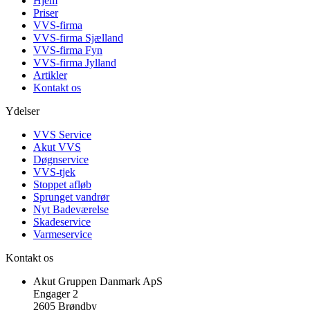
Hjem
Priser
VVS-firma
VVS-firma Sjælland
VVS-firma Fyn
VVS-firma Jylland
Artikler
Kontakt os
Ydelser
VVS Service
Akut VVS
Døgnservice
VVS-tjek
Stoppet afløb
Sprunget vandrør
Nyt Badeværelse
Skadeservice
Varmeservice
Kontakt os
Akut Gruppen Danmark ApS
Engager 2
2605 Brøndby