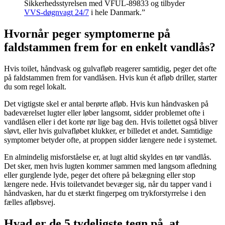
Sikkerhedsstyrelsen med VFUL-89833 og tilbyder
VVS-døgnvagt 24/7
i hele Danmark.”
Hvornår peger symptomerne på
faldstammen frem for en enkelt vandlås?
Hvis toilet, håndvask og gulvafløb reagerer samtidig, peger det ofte
på faldstammen frem for vandlåsen. Hvis kun ét afløb driller, starter
du som regel lokalt.
Det vigtigste skel er antal berørte afløb. Hvis kun håndvasken på
badeværelset lugter eller løber langsomt, sidder problemet ofte i
vandlåsen eller i det korte rør lige bag den. Hvis toilettet også bliver
sløvt, eller hvis gulvafløbet klukker, er billedet et andet. Samtidige
symptomer betyder ofte, at proppen sidder længere nede i systemet.
En almindelig misforståelse er, at lugt altid skyldes en tør vandlås.
Det sker, men hvis lugten kommer sammen med langsom afledning
eller gurglende lyde, peger det oftere på belægning eller stop
længere nede. Hvis toiletvandet bevæger sig, når du tapper vand i
håndvasken, har du et stærkt fingerpeg om trykforstyrrelse i den
fælles afløbsvej.
Hvad er de 5 tydeligste tegn på, at