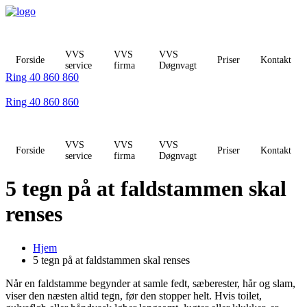
Videre
til
indhold
VVS
VVS
VVS
Forside
Priser
Kontakt
service
firma
Døgnvagt
Ring 40 860 860
Ring 40 860 860
VVS
VVS
VVS
Forside
Priser
Kontakt
service
firma
Døgnvagt
5 tegn på at faldstammen skal
renses
Hjem
5 tegn på at faldstammen skal renses
Når en faldstamme begynder at samle fedt, sæberester, hår og slam,
viser den næsten altid tegn, før den stopper helt. Hvis toilet,