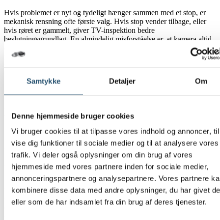
Hvis problemet er nyt og tydeligt hænger sammen med et stop, er
mekanisk rensning ofte første valg. Hvis stop vender tilbage, eller
hvis røret er gammelt, giver TV-inspektion bedre
beslutningsgrundlag. En almindelig misforståelse er, at kamera altid
er første trin. Det er det ikke. Ved et oplagt driftsstop vil rensning
normalt komme før kamera, mens gentagne problemer peger mod en
mere grundig kontrol.
Samtykke
Detaljer
Om
“Akut VVS Danmark har over 26 års erfaring med
VVS- og kloakopgaver og arbejder landsdækkende.”
Hvordan begrænser du skade, mens du
Denne hjemmeside bruger cookies
venter på hjælp?
Vi bruger cookies til at tilpasse vores indhold og annoncer, til
vise dig funktioner til sociale medier og til at analysere vores
Det første du gør er at stoppe vandtilførsel og brug af afløb tæt på
trafik. Vi deler også oplysninger om din brug af vores
problemet. Toilet, vaskemaskine og gulvafløb bør få ro, indtil
årsagen er afklaret.
hjemmeside med vores partnere inden for sociale medier,
annonceringspartnere og analysepartnere. Vores partnere k
Hvis du ser stigende vand i toilet eller gulvafløb, bør du straks
undgå mere brug i den berørte del af boligen. Et ekstra skyl eller en
kombinere disse data med andre oplysninger, du har givet d
opvaskemaskine i gang giver ofte mere pres i systemet. I
eller som de har indsamlet fra din brug af deres tjenester.
etageejendomme er hurtig intern besked også vigtig, fordi afløb
ovenfra kan påvirke din lejlighed.