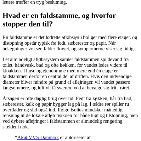
lettere træffer en tryg beslutning.
Hvad er en faldstamme, og hvorfor
stopper den til?
En faldstamme er det lodrette afløbsrør i boliger med flere etager, og
tilstopning opstår typisk fra fedt, sæberester og papir. Når
belægninger vokser, falder flowet, og symptomerne viser sig tidligt.
I et almindeligt afløbssystem samler faldstammen spildevand fra
toilet, håndvask, bad og ofte køkken, før vandet ledes videre til
kloakken. I huse og ejendomme med mere end én etage er
faldstammen derfor en central del af driften. Hvis den indvendige
diameter bliver mindre på grund af aflejringer, vil vandet passere
langsommere, og luft vil få sværere ved at bevæge sig frit i røret.
Årsagen er ofte daglig brug over tid. Fedt fra køkken, hår fra bad,
sæberester, kalk og papir bygger lag på lag. I ældre rør spiller ru
overflader og slid også ind. Ifølge Bolius mindsker månedlig
rensning af de lokale afløb risikoen for både lugt og tilstopning, men
ved dybere aflejringer i faldstammen er almindelig rengøring
sjældent nok.
“
Akut VVS Danmark
er autoriseret af