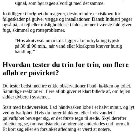
signal, som bør tages alvorligt med det samme.
Jo tidligere i forløbet du reagerer, desto mindre er risikoen for
følgeskader på gulve, vægge og installationer. Dansk Industri peger
også på, at fejl eller misligholdelse i faldstammer i værste fald giver
fugt, skimmel og rotteproblemer.
“Hos akutvvsdanmark.dk ligger akut udrykning typisk
på 30 til 90 min., når vand eller kloakpres kræver hurtig
handling.”
Hvordan tester du trin for trin, om flere
afløb er påvirket?
Du tester bedst med tre enkle observationer i bad, køkken og toilet.
Samtidige reaktioner i flere afløb giver et klart billede af, om fejlen
sidder dybere i systemet.
Start med badeværelset. Lad håndvasken løbe i et halvt minut, og lyt
ved gulvafløbet. Hvis du hører klukken, eller hvis vandet i
gulvafløbet bevæger sig, er det første tegn til stede. Skyl derefter
toilettet og se, om vandstanden ændrer sig anderledes end normalt.
Et kort sug eller en forsinket afledning er værd at notere.