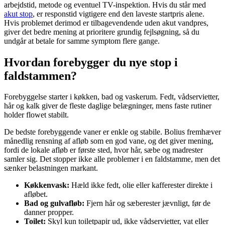
arbejdstid, metode og eventuel TV-inspektion. Hvis du står med
akut stop
, er responstid vigtigere end den laveste startpris alene.
Hvis problemet derimod er tilbagevendende uden akut vandpres,
giver det bedre mening at prioritere grundig fejlsøgning, så du
undgår at betale for samme symptom flere gange.
Hvordan forebygger du nye stop i
faldstammen?
Forebyggelse starter i køkken, bad og vaskerum. Fedt, vådservietter,
hår og kalk giver de fleste daglige belægninger, mens faste rutiner
holder flowet stabilt.
De bedste forebyggende vaner er enkle og stabile. Bolius fremhæver
månedlig rensning af afløb som en god vane, og det giver mening,
fordi de lokale afløb er første sted, hvor hår, sæbe og madrester
samler sig. Det stopper ikke alle problemer i en faldstamme, men det
sænker belastningen markant.
Køkkenvask:
Hæld ikke fedt, olie eller kafferester direkte i
afløbet.
Bad og gulvafløb:
Fjern hår og sæberester jævnligt, før de
danner propper.
Toilet:
Skyl kun toiletpapir ud, ikke vådservietter, vat eller